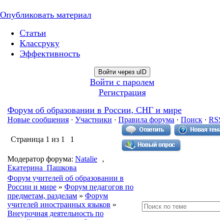
Опубликовать материал
Статьи
Классруку
Эффективность
Войти через uID
Войти с паролем
Регистрация
Форум об образовании в России, СНГ и мире
Новые сообщения
·
Участники
·
Правила форума
·
Поиск
·
RS
Страница
1
из
1
1
Модератор форума:
Natalie
,
Екатерина_Пашкова
Форум учителей об образовании в
России и мире
»
Форум педагогов по
предметам, разделам
»
Форум
учителей иностранных языков
»
Внеурочная деятельность по