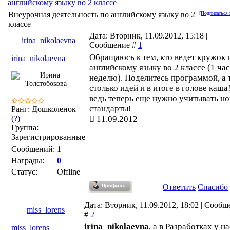
английскому языку во 2 классе
Внеурочная деятельность по английскому языку во 2
[
Подписаться 
классе
Дата: Вторник, 11.09.2012, 15:18 |
irina_nikolaevna
Сообщение #
1
Обращаюсь к тем, кто ведет кружок 
irina_nikolaevna
английскому языку во 2 классе (1 час
неделю). Поделитесь программой, а 
столько идей и в итоге в голове каша
ведь теперь еще нужно учитывать н
стандарты!
Ранг: Дошколенок
(
?
)
11.09.2012
Группа:
Зарегистрированные
Сообщений:
1
Награды:
0
Статус:
Offline
Ответить
Спасибо
Дата: Вторник, 11.09.2012, 18:02 | Сооб
miss_lorens
#
2
irina_nikolaevna
, а в Разработках у на
miss_lorens