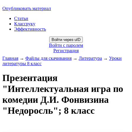
Опубликовать материал
Статьи
Классруку
Эффективность
Войти через uID
Войти с паролем
Регистрация
Главная
→
Файлы для скачивания
→
Литература
→
Уроки
литературы 8 класс
Презентация
"Интеллектуальная игра по
комедии Д.И. Фонвизина
"Недоросль"; 8 класс