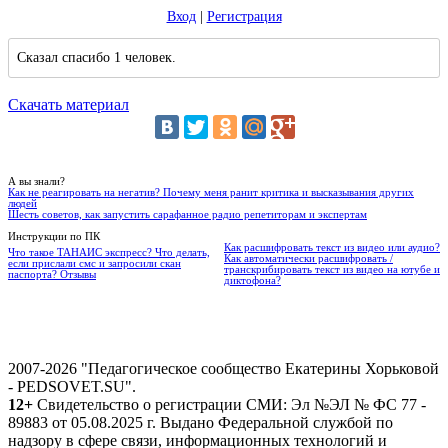
Вход
|
Регистрация
Сказал спасибо 1 человек.
Скачать материал
А вы знали?
Как не реагировать на негатив? Почему меня ранит критика и высказывания других
людей
Шесть советов, как запустить сарафанное радио репетиторам и экспертам
Инструкции по ПК
Как расшифровать текст из видео или аудио?
Что такое ТАНАИС экспресс? Что делать,
Как автоматически расшифровать /
если прислали смс и запросили скан
транскрибировать текст из видео на ютубе и
паспорта? Отзывы
диктофона?
2007-2026 "Педагогическое сообщество Екатерины Хорьковой
- PEDSOVET.SU".
12+
Свидетельство о регистрации СМИ: Эл №ЭЛ № ФС 77 -
89883 от 05.08.2025 г. Выдано Федеральной службой по
надзору в сфере связи, информационных технологий и