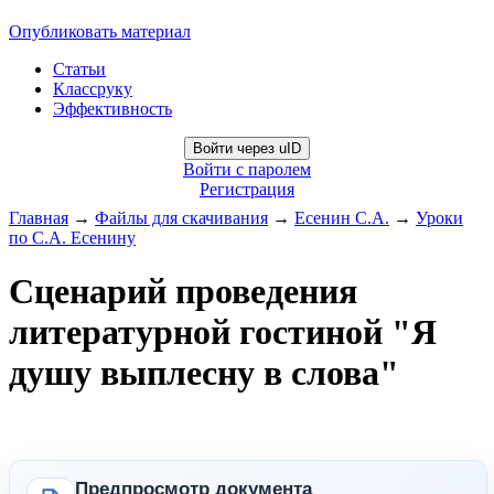
Опубликовать материал
Статьи
Классруку
Эффективность
Войти через uID
Войти с паролем
Регистрация
Главная
→
Файлы для скачивания
→
Есенин С.А.
→
Уроки
по С.А. Есенину
Сценарий проведения
литературной гостиной "Я
душу выплесну в слова"
Предпросмотр документа