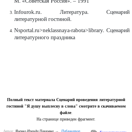
М. «Советская Россия». – 1991
Infourok
.
ru
. Литература. Сценарий
литературной гостиной.
Nsportal.ru>neklassnay
а
-rabota>library.
Сценарий
литературного праздника
Полный текст материала Сценарий проведения литературной
гостиной "Я душу выплесну в слова" смотрите в скачиваемом
файле
.
На странице приведен фрагмент.
→
Автор:
Яценко Ираида Павловна
Публикатор