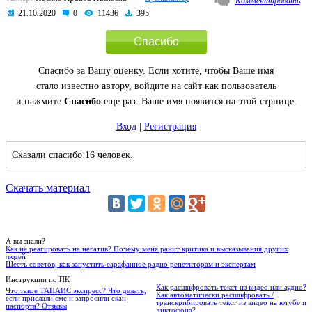
Комментировать
21.10.2020
0
11436
395
Спасибо
Спасибо за Вашу оценку. Если хотите, чтобы Ваше имя
стало известно автору, войдите на сайт как пользователь
и нажмите
Спасибо
еще раз. Ваше имя появится на этой стрнице.
Вход
|
Регистрация
Сказали спасибо 16 человек.
Скачать материал
А вы знали?
Как не реагировать на негатив? Почему меня ранит критика и высказывания других
людей
Шесть советов, как запустить сарафанное радио репетиторам и экспертам
Инструкции по ПК
Как расшифровать текст из видео или аудио?
Что такое ТАНАИС экспресс? Что делать,
Как автоматически расшифровать /
если прислали смс и запросили скан
транскрибировать текст из видео на ютубе и
паспорта? Отзывы
диктофона?