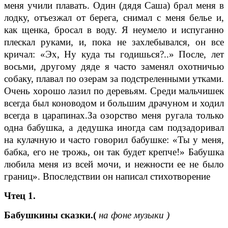
меня учили плавать. Один (дядя Саша) брал меня в
лодку, отъезжал от берега, снимал с меня белье и,
как щенка, бросал в воду. Я неумело и испуганно
плескал руками, и, пока не захлебывался, он все
кричал: «Эх, Ну куда ты годишься?..» После, лет
восьми, другому дяде я часто заменял охотничью
собаку, плавал по озерам за подстреленными утками.
Очень хорошо лазил по деревьям. Среди мальчишек
всегда был коноводом и большим драчуном и ходил
всегда в царапинах.За озорство меня ругала только
одна бабушка, а дедушка иногда сам подзадоривал
на кулачную и часто говорил бабушке: «Ты у меня,
бабка, его не трожь, он так будет крепче!» Бабушка
любила меня из всей мочи, и нежности ее не было
границ». Впоследствии он написал стихотворение
Чтец 1.
Бабушкины сказки.(
на фоне музыки )