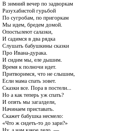
В зимний вечер по задворкам
Разухабистой гурьбой
По сугробам, по пригоркам
Мы идем, бредем домой.
Опостылеют салазки,
И садимся в два рядка
Слушать бабушкины сказки
Про Ивана-дурака.
И сидим мы, еле дышим.
Время к полночи идет.
Притворимся, что не слышим,
Если мама спать зовет.
Сказки все. Пора в постели...
Но а как теперь уж спать?
И опять мы загалдели,
Начинаем приставать.
Скажет бабушка несмело:
«Что ж сидеть-то до зари?»
Ну, а нам какое дело, —