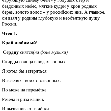
чарующую синеву очей - у голубых озер и
бездонных небес, мягкие кудри у крон родных
берёз, золото волос – у российских нив. А главное,
он взял у родины глубокую и необъятную душу
России.
Чтец 1.
Край
любимый
!
Сердцу
снятся
(на фоне музыки)
Скирды солнца в водах лонных.
Я хотел бы затеряться
В зеленях твоих стозвонных.
По меже на перемётке
Резеда и риза кашки.
И вызванивают в чётки