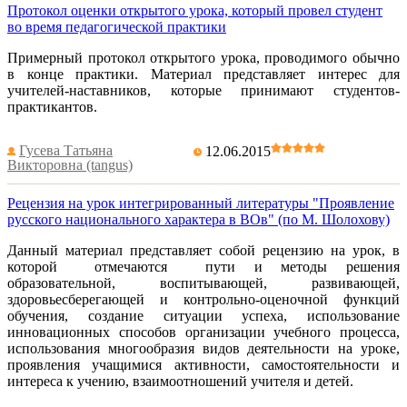
Протокол оценки открытого урока, который провел студент
во время педагогической практики
Примерный протокол открытого урока, проводимого обычно
в конце практики. Материал представляет интерес для
учителей-наставников, которые принимают студентов-
практикантов.
Гусева Татьяна
12.06.2015
Викторовна (tangus)
Рецензия на урок интегрированный литературы "Проявление
русского национального характера в ВОв" (по М. Шолохову)
Данный материал представляет собой рецензию на урок, в
которой отмечаются пути и методы решения
образовательной, воспитывающей, развивающей,
здоровьесберегающей и контрольно-оценочной функций
обучения, создание ситуации успеха, использование
инновационных способов организации учебного процесса,
использования многообразия видов деятельности на уроке,
проявления учащимися активности, самостоятельности и
интереса к учению, взаимоотношений учителя и детей.