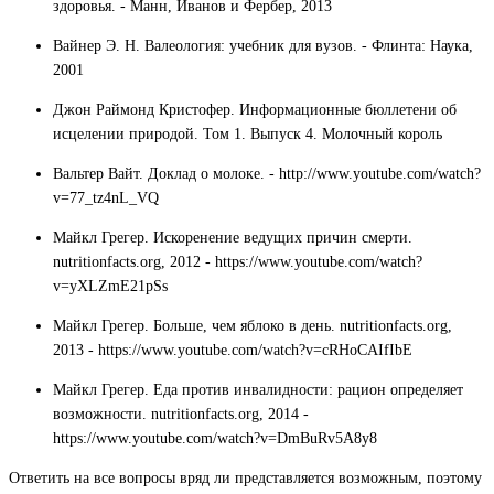
здоровья. - Манн, Иванов и Фербер, 2013
Вайнер Э. Н. Валеология: учебник для вузов. - Флинта: Наука,
2001
Джон Раймонд Кристофер. Информационные бюллетени об
исцелении природой. Том 1. Выпуск 4. Молочный король
Вальтер Вайт. Доклад о молоке. - http://www.youtube.com/watch?
v=77_tz4nL_VQ
Майкл Грегер. Искоренение ведущих причин смерти.
nutritionfacts.org, 2012 - https://www.youtube.com/watch?
v=yXLZmE21pSs
Майкл Грегер. Больше, чем яблоко в день. nutritionfacts.org,
2013 - https://www.youtube.com/watch?v=cRHoCAIfIbE
Майкл Грегер. Еда против инвалидности: рацион определяет
возможности. nutritionfacts.org, 2014 -
https://www.youtube.com/watch?v=DmBuRv5A8y8
Ответить на все вопросы вряд ли представляется возможным, поэтому