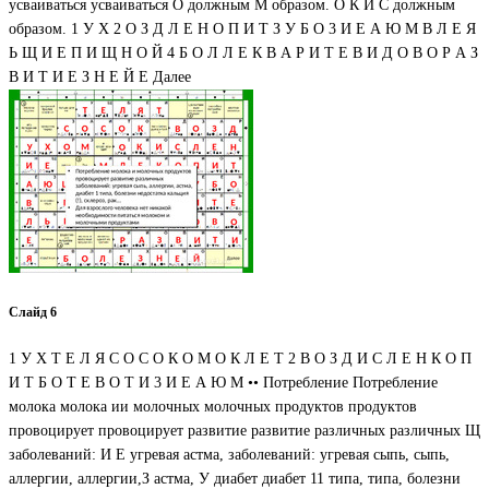
усваиваться усваиваться О должным М образом. О К И С должным
образом. 1 У Х 2 О З Д Л Е Н О П И Т З У Б О 3 И Е А Ю М В Л Е Я
Ь Щ И Е П И Щ Н О Й 4 Б О Л Л Е К В А Р И Т Е В И Д О В О Р А З
В И Т И Е З Н Е Й Е Далее
Слайд 6
1 У Х Т Е Л Я С О С О К О М О К Л Е Т 2 В О З Д И С Л Е Н К О П
И Т Б О Т Е В О Т И 3 И Е А Ю М •• Потребление Потребление
молока молока ии молочных молочных продуктов продуктов
провоцирует провоцирует развитие развитие различных различных Щ
заболеваний: И Е угревая астма, заболеваний: угревая сыпь, сыпь,
аллергии, аллергии,З астма, У диабет диабет 11 типа, типа, болезни