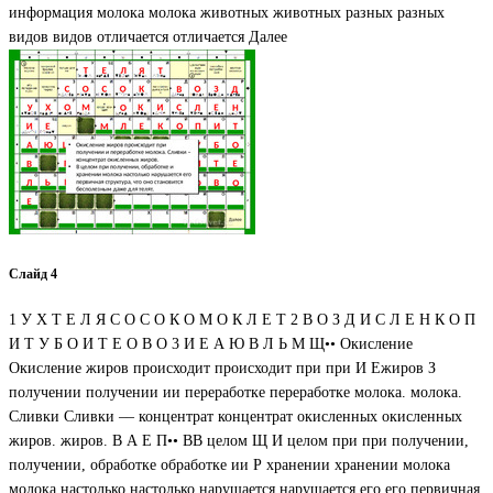
информация молока молока животных животных разных разных
видов видов отличается отличается Далее
Слайд 4
1 У Х Т Е Л Я С О С О К О М О К Л Е Т 2 В О З Д И С Л Е Н К О П
И Т У Б О И Т Е О В О 3 И Е А Ю В Л Ь М Щ•• Окисление
Окисление жиров происходит происходит при при И Ежиров З
получении получении ии переработке переработке молока. молока.
Сливки Сливки –– концентрат концентрат окисленных окисленных
жиров. жиров. В А Е П•• ВВ целом Щ И целом при при получении,
получении, обработке обработке ии Р хранении хранении молока
молока настолько настолько нарушается нарушается его его первичная