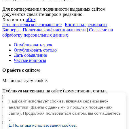
Для подтверждения подлинности выданных сайтом
документов сделайте запрос в редакцию.
Хостинг от
uCoz
Пользовательское соглашение
|
Контакты, реквизиты
|
Баннеры
|
Политика конфиденциальности
|
Согласие на
обработку персональных данных
Опубликовать урок
Опубликовать статью
Дать объявление
Частые вопросы
О работе с сайтом
Мы используем cookie.
Публикуя материалы на сайте (комментарии, статьи,
разработки и др.), пользователи берут на себя всю
Наш сайт использует cookies, включая сервисы веб-
ответственность за содержание материалов и разрешение
любых спорных вопросов с третьми лицами.
аналитики (файлы с данными о прошлых посещениях
сайта). Продолжая пользоваться сайтом, вы соглашаетесь
При этом редакция сайта готова оказывать всяческую
с
поддержку как в публикации, так и других вопросах.
1. Политика использования cookies
,