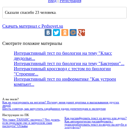
Вход
|
Регистрация
Сказали спасибо 23 человека.
Скачать материал с Pedsovet.su
Смотрите похожие материалы
Интерактивный тест по биологии на тему "Класс
двудольн...
Интерактивный тест по биологии на тему "Бактерии"...
Интерактивный кроссворд с тестом по биологии
"Строение...
Интерактивный тест по информатике "Как устроен
компьют...
А вы знали?
Как не реагировать на негатив? Почему меня ранит критика и высказывания других
людей
Шесть советов, как запустить сарафанное радио репетиторам и экспертам
Инструкции по ПК
Как расшифровать текст из видео или аудио?
Что такое ТАНАИС экспресс? Что делать,
Как автоматически расшифровать /
если прислали смс и запросили скан
транскрибировать текст из видео на ютубе и
паспорта? Отзывы
диктофона?