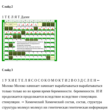
Слайд 2
1 Т Е Л Я Т Далее
Слайд 3
1 У Х И Е Т Е Л Я С О С О К О М О К Т И 2 В О З Д С Л Е Н ••
Молоко Молоко начинает начинает вырабатываться вырабатываться
только только во во время время беременности. беременности. И И
продолжается продолжается вследствие вследствие стимуляции.
стимуляции. •• Химический Химический состав, состав, структура
структура молекул молекул ии генетическая генетическая информация