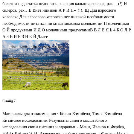
болезни недостатка недостатка кальция кальция склероз, рак… (!),И
склероз, рак…Е Внет никакой А Р И П•• (!), Щ Для взрослого
человека Для взрослого человека нет никакой необходимости
необходимости питаться питаться молоком молоком ии Н молочными
О Й продуктами И Д О молочными продуктамиВ В Л Е Я Ь 4 Б О Л Р
А З В И Е З Н Е Й Далее
Слайд 7
Материалы для ознакомления • Колин Кэмпбелл, Томас Кэмпбелл.
Китайское исследование. Результаты самого масштабного
исследования связи питания и здоровья. - Манн, Иванов и Фербер,
2013 • Вайнер Э. Н. Валеология: учебник для вузов. - Флинта: Наука,