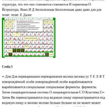
структура, что что оно становится становится Н первичная О
Йструктура, Воно И Д бесполезным бесполезным даже даже для для
телят. телят. Е Далее
Слайд 5
•• Для Для переваривания переваривания молока молока уу Т Е Л Я Т
новорождённой особи новорождённой особи вырабатываются
вырабатываются специальные специальные ферменты. ферменты.
Затем пищеварительная система О пищеварительная С О Ксистема С••
Затем Ви перенастраивается под видовую пищу перенастраивается под
видовую пищу и молоко молоко больше больше не не может может