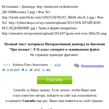
Источники • Дешворд: http://deshword.ru/deshwords/
ДВ-108Молочка-5.png • Фон №1:
http://farm6.staticflickr.com/5294/5536782167_80e6b a6cc8_b.jpg • Фон
№2: http://rybkovskaya.ru/wp-content/uploads/2013/10/К ИТАЙСКОЕ-
ИССЛЕДОВАНИЕ.jpg • Трава в форме квадратика:
http://semesters.in/wpcontent/uploads/2014/07/grass-root-icon-300x292.png
Полный текст материала Интерактивный дешворд по биологии
"Про молоко"; 9-11 класс смотрите в скачиваемом файле
.
На странице приведен фрагмент.
→
Автор:
Кабакин Павел Анатольевич
pi-kei
Комментировать
15.10.2015
0
4232
462
Спасибо
Спасибо за Вашу оценку. Если хотите, чтобы Ваше имя
стало известно автору, войдите на сайт как пользователь
и нажмите
Спасибо
еще раз. Ваше имя появится на этой стрнице.