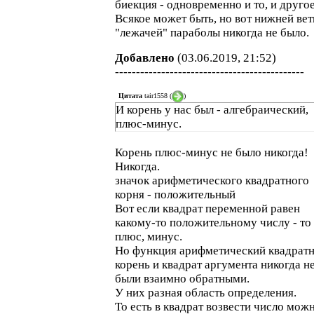
биекция - одновременно и то, и другое
Всякое может быть, но вот нижней вет
"лежачей" параболы никогда не было.
Добавлено
(03.06.2019, 21:52)
---------------------------------------------
Цитата
tair1558
(
)
И корень у нас был - алгебраический,
плюс-минус.
Корень плюс-минус не было никогда!
Никогда.
значок арифметического квадратного
корня - положительный
Вот если квадрат переменной равен
какому-то положительному числу - то 
плюс, минус.
Но функция арифметический квадрат
корень и квадрат аргумента никогда н
были взаимно обратными.
У них разная область определения.
То есть в квадрат возвести число мож