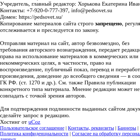
Учредитель, главный редактор: Хорькова Екатерина Ива
Контакты: +7-920-0-777-397, info@pedsovet.su
Домен: https://pedsovet.su/
Копирование материалов сайта строго
запрещено
, регул
отслеживается и преследуется по закону.
Отправляя материал на сайт, автор безвозмездно, без
требования авторского вознаграждения, передает редакц
права на использование материалов в коммерческих или
некоммерческих целях, в частности, право на
воспроизведение, публичный показ, перевод и перерабо
произведения, доведение до всеобщего сведения — в соо
ГК РФ. (ст. 1270 и др.). См. также Правила публикации
конкретного типа материала. Мнение редакции может не
совпадать с точкой зрения авторов.
Для подтверждения подлинности выданных сайтом доку
сделайте запрос в редакцию.
Хостинг от
uCoz
Пользовательское соглашение
|
Контакты, реквизиты
|
Баннеры
|
Политика конфиденциальности
|
Согласие на обработку персон
данных