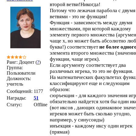
второй ветви!Никогда!
Потому что лежачая парабола с двумя
ветвями - это не функция!
Функция - зависимость между двумя
множествами, при которой каждому
элементу первого множества (аргумен
чаще х, но может быть абсолютно лю
буква!) соответствует
не более одног
элемента второго множества (значени
функции, чаще игрек).
Ранг: Доцент (
?
)
Если аргументу соответствует два
Группа:
различных игрека, то это не функция.
Пользователи
На математических факультетах функ
Должность:
классифицируют еще и следующим
учитель
образом:
Сообщений:
1177
сюръекция - для каждого значения иг
Награды:
51
обязательно найдется хотя бы один ик
Статус:
Offline
(вот иксов , дающих одинаковое знач
игреков может быть сколько угодно,
например, у синусоиды)
инъекция - каждому иксу один игрек
(прямая)