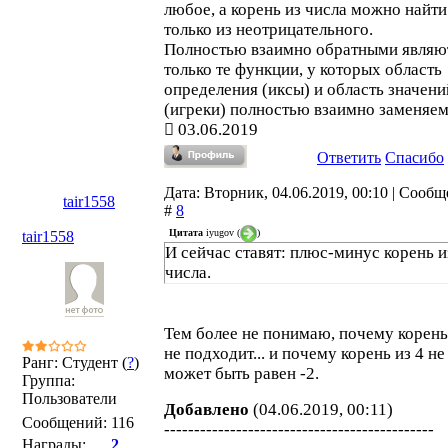
любое, а корень из числа можно найти
только из неотрицательного.
Полностью взаимно обратными являю
только те функции, у которых область
определения (иксы) и область значени
(игреки) полностью взаимно заменяем
03.06.2019
Ответить
Спасибо
Дата: Вторник, 04.06.2019, 00:10 | Сооб
tair1558
#
8
Цитата
iyugov
(
)
tair1558
И сейчас ставят: плюс-минус корень и
числа.
Тем более не понимаю, почему корень
не подходит... и почему корень из 4 не
Ранг: Студент (
?
)
может быть равен -2.
Группа:
Пользователи
Добавлено
(04.06.2019, 00:11)
Сообщений:
116
---------------------------------------------
Награды:
2