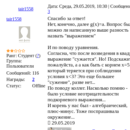
Дата: Среда, 29.05.2019, 10:30 | Сообщен
tair1558
3
Спасибо за ответ!
tair1558
Нет, конечно, далее g(x)=a. Вопрос бы
можно ли написанную выше разность
назвать "выражением"
И по поводу уравнения.
Согласна, что после возведения в квад
Ранг: Студент (
?
)
выражение "сужается". Но! Подскажи
Группа:
пожалуйста, а а как быть с корнем х=5
Пользователи
который теряется при соблюдении
Сообщений:
116
условия x<3? Это еще большее
Награды:
2
"сужение", разве нет...
Статус:
Offline
По поводу коллег. Насколько помню -
было условие неотрицательности
подкорневого выражения...
И корень у нас был - алгебраический,
плюс-минус. Тоже поспрашивала
окружение...
29.05.2019