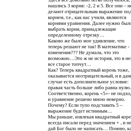
нашлись 3 корня: -2, 2 и 5. Все они – н
делают отрицательным выражение по
корнем, т.е., как нас учили, являются
корнями уравнения. Далее нужно был
выбрать корни, принадлежащие
определенному отрезку…
Каково же было мое удивление, что
теперь решают не так! В математике -
изменения??? Не думала, что это
возможно…Это ж не история, это в не
все старое топчут…
Как? Теперь квадратный корень тоже,
оказывается неотрицательный, и в да
случае есть дополнительное условие:
правая часть больше либо равна нулю.
Соответственно, корень «5»- не подхо
и уравнение решено мною неверно.
Почему? Если тупо подставить 5 –
выражение будет истинным…
Мы раньше, извлекая квадратный коре
всегда писали перед значением + , и н
дай Бог было не написать… Помню, к