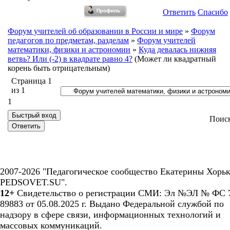
Ответить
Спасибо
Форум учителей об образовании в России и мире
»
Форум
педагогов по предметам, разделам
»
Форум учителей
математики, физики и астрономии
»
Куда девалась нижняя
ветвь? Или (-2) в квадрате равно 4?
(Может ли квадратный
корень быть отрицательным)
Страница
1
из
1
1
Поис
2007-2026 "Педагогическое сообщество Екатерины Хорьк
PEDSOVET.SU".
12+
Свидетельство о регистрации СМИ: Эл №ЭЛ № ФС 7
89883 от 05.08.2025 г. Выдано Федеральной службой по
надзору в сфере связи, информационных технологий и
массовых коммуникаций.