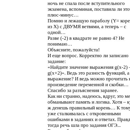
ночь не спала после вступительного
экзамена, вспоминая, поставила ли это
плюс-минус…
Помню и лежащую параболу (Y= коре
из Х) с ДВУМЯ ветвями, а теперь – с
одной…
Разве (-2) в квадрате не равно 4? Не
понимаю…
Объясните, пожалуйста!
И еще вопрос. Корректно ли записано
задание:
«Найдите значение выражения g(x-2) 
g(x+2)». Ведь это разность функций, а
выражение? И ведь можно прочитать 
произведение переменной и скобки…
Спасибо за разъяснения заранее.
Как ни странно, надеюсь, вдруг, это м
обманывают память и логика. Хотя – к
ж денешь правильный корень… К том
уже сталкивалась с откровенными
ошибками в заданиях и ответах. Правд
тогда речь шла про задания ОГЭ...