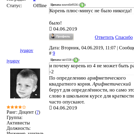
Цитата
nouvelle9556
(
)
Статус:
Offline
Корень плюс-минус не было никогда!
было!
04.06.2019
Ответить
Спасибо
Дата: Вторник, 04.06.2019, 11:07 | Сооб
iyugov
#
9
Цитата
tair1558
(
)
iyugov
и почему корень из 4 не может быть р
-2
По определению арифметического
квадратного корня.
Арифметический
берут для определённости, но само эт
слово в школьном курсе для краткости
часто опускают.
04.06.2019
Ранг: Доцент (
?
)
Группа:
Активисты
Должность:
Инженер, учитель