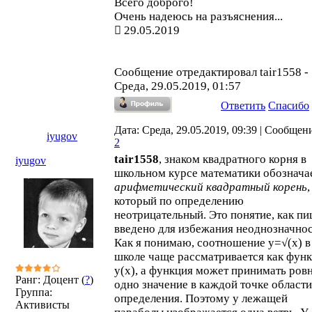
Всего доброго!
Очень надеюсь на разъяснения...
29.05.2019
Сообщение отредактировал
tair1558
-
Среда, 29.05.2019, 01:57
Ответить
Спасибо
Дата: Среда, 29.05.2019, 09:39 | Сообщен
iyugov
2
tair1558
, знаком квадратного корня в
iyugov
школьном курсе математики обознача
арифметический квадратный корень
,
который по определению
неотрицательный. Это понятие, как пи
введено для избежания неоднозначнос
Как я понимаю, соотношение у=√(x) в
школе чаще рассматривается как фун
y(x), а функция может принимать ров
Ранг: Доцент (
?
)
одно значение в каждой точке области
Группа:
определения. Поэтому у лежащей
Активисты