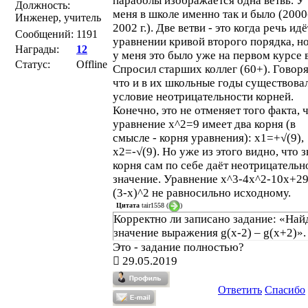
параболы изображается одна ветвь. У
Должность:
меня в школе именно так и было (2000
Инженер, учитель
2002 г.). Две ветви - это когда речь идё
Сообщений:
1191
уравнении кривой второго порядка, но
Награды:
12
у меня это было уже на первом курсе в
Статус:
Offline
Спросил старших коллег (60+). Говоря
что и в их школьные годы существова
условие неотрицательности корней.
Конечно, это не отменяет того факта, 
уравнение x^2=9 имеет два корня (в
смысле - корня уравнения): x1=+√(9),
x2=-√(9). Но уже из этого видно, что з
корня сам по себе даёт неотрицательн
значение. Уравнение х^3-4х^2-10х+2
(3-х)^2 не равносильно исходному.
Цитата
tair1558
(
)
Корректно ли записано задание: «Най
значение выражения g(x-2) – g(x+2)».
Это - задание полностью?
29.05.2019
Ответить
Спасибо