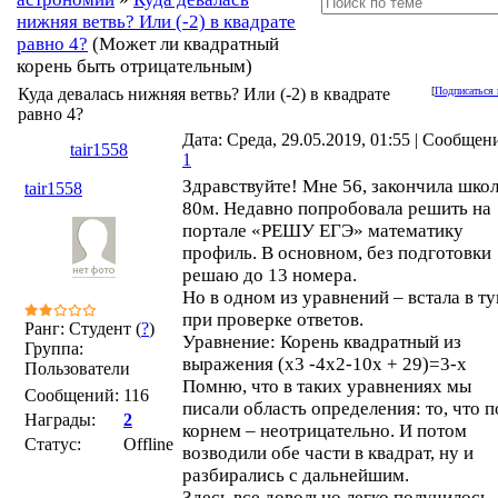
нижняя ветвь? Или (-2) в квадрате
равно 4?
(Может ли квадратный
корень быть отрицательным)
Куда девалась нижняя ветвь? Или (-2) в квадрате
[
Подписаться 
равно 4?
Дата: Среда, 29.05.2019, 01:55 | Сообщен
tair1558
1
Здравствуйте! Мне 56, закончила школ
tair1558
80м. Недавно попробовала решить на
портале «РЕШУ ЕГЭ» математику
профиль. В основном, без подготовки
решаю до 13 номера.
Но в одном из уравнений – встала в т
при проверке ответов.
Ранг: Студент (
?
)
Уравнение: Корень квадратный из
Группа:
выражения (х3 -4х2-10х + 29)=3-х
Пользователи
Помню, что в таких уравнениях мы
Сообщений:
116
писали область определения: то, что п
Награды:
2
корнем – неотрицательно. И потом
Статус:
Offline
возводили обе части в квадрат, ну и
разбирались с дальнейшим.
Здесь все довольно легко получилось,