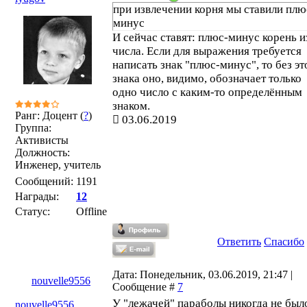
при извлечении корня мы ставили плю
минус
И сейчас ставят: плюс-минус корень и
числа. Если для выражения требуется
написать знак "плюс-минус", то без эт
знака оно, видимо, обозначает только
одно число с каким-то определённым
знаком.
Ранг: Доцент (
?
)
03.06.2019
Группа:
Активисты
Должность:
Инженер, учитель
Сообщений:
1191
Награды:
12
Статус:
Offline
Ответить
Спасибо
Дата: Понедельник, 03.06.2019, 21:47 |
nouvelle9556
Сообщение #
7
У "лежачей" параболы никогда не был
nouvelle9556