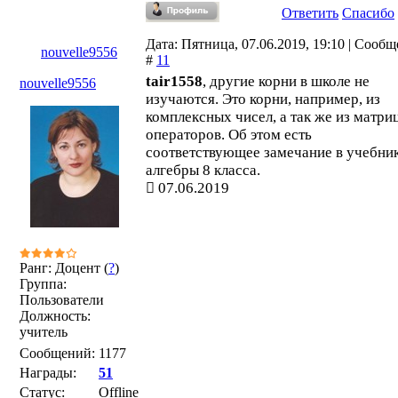
Ответить
Спасибо
Дата: Пятница, 07.06.2019, 19:10 | Сооб
nouvelle9556
#
11
tair1558
, другие корни в школе не
nouvelle9556
изучаются. Это корни, например, из
комплексных чисел, а так же из матри
операторов. Об этом есть
соответствующее замечание в учебни
алгебры 8 класса.
07.06.2019
Ранг: Доцент (
?
)
Группа:
Пользователи
Должность:
учитель
Сообщений:
1177
Награды:
51
Статус:
Offline