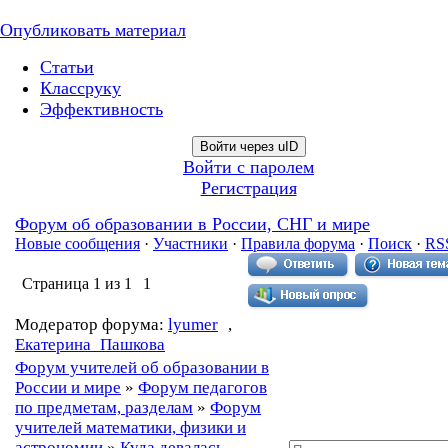
Опубликовать материал
Статьи
Классруку
Эффективность
Войти через uID
Войти с паролем
Регистрация
Форум об образовании в России, СНГ и мире
Новые сообщения
·
Участники
·
Правила форума
·
Поиск
·
RS
Страница
1
из
1
1
Модератор форума:
lyumer
,
Екатерина_Пашкова
Форум учителей об образовании в
России и мире
»
Форум педагогов
по предметам, разделам
»
Форум
учителей математики, физики и
астрономии
»
Куда девалась