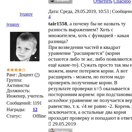
Ответить
Спасибо
Дата: Среда, 29.05.2019, 10:53 | Сообщен
iyugov
4
tair1558
, а почему бы не назвать ту
iyugov
разность выражением? Хоть с
множителем, хоть с функцией - какая
разница?
При возведении частей в квадрат
уравнение "расширяется" (корни
остаются либо те же, либо появляются
ещё какие-то). Сужать просто так мы 
можем, иначе потеряем корни. А вот
Ранг: Доцент (
?
)
расширить - можем, но потом надо
Группа:
проверять полученные корни. В
Активисты
результате проверки x=5 оказывается
Должность:
посторонним корнем: при подстановке
Инженер, учитель
исходное
уравнение не получается ве
Сообщений:
1191
равенство, т. к. √4 не равно -2. Корень
Награды:
12
исключается, а остальные два корня
Статус:
Offline
проходят проверку и попадают в ответ
29.05.2019