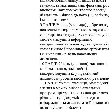
встановлювати найсуттєвіші зв'язки і
залежність між явищами, фактами, ро
висновки, загалом контролює власну
діяльність. Відповідь його (її) логічна
і має неточності
9 БАЛІВ Учень (учениця) добре волод
вивченим матеріалом, застосовує знан
стандартних ситуаціях, уміє аналізува
систематизувати інформацію,
використовує загальновідомі докази із
самостійною і правильною аргумента
IV. Високий - рівень навчальних
досягнень
10 БАЛІВ Учень (учениця) має повні,
глибокі знання, здатний(а)
використовувати їх у практичній
діяльності, робити висновки, узагальн
11 БАЛІВ Учень (учениця) має гнучкі
знання в межах вимог навчальних
програм, аргументовано використовує 
різних ситуаціях, уміє знаходити
інформацію та аналізувати її, ставити 
розв'язувати проблеми