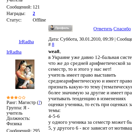
Сообщений:
121
Награды:
2
Статус:
Offline
Ответить
Спасибо
Дата: Суббота, 30.01.2010, 09:39 | Сообщ
IrRadha
#
8
wea8
,
IrRadha
в Украине уже давно 12-бальная систе
что же до средней арифметической за
семестр, то и этого у нас нет!
учитель имеет право выставить
среднеарифметическую и имеет прав
признать какую-то тему (тематическу
более значимую за другие и имеет пр
учитывать тенденцию в изменениях
Ранг: Магистр (
?
)
оценки ученика, то есть при оценках з
Группа: Я -
темы:
учитель
4-5-6
Должность:
у одного ученика за семестр может б
Физика
5, у другого 6 - все зависит от мотива
Сообщений:
295