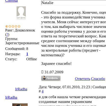
Chereda
Natalie
Спасибо за поддержку. Конечно, оце
- это форма взаимодействия ученика
учителя. Меня сейчас интересует во
о том, как выбирать числовое значен
Ранг: Дошколенок
оценки работы ученика у доски и его
(
?
)
ответа на теоретический вопрос. Как
Группа:
среднее соотношение между общим
Зарегистрированные
числом оценок ученика и его оценка
Сообщений:
8
за контрольные работы (предмет -
Награды:
1
математика)?
Статус:
Offline
Заранее спасибо!
31.07.2009
Ответить
Спасибо
Дата: Четверг, 07.01.2010, 21:23 | Сообщ
IrRadha
#
4
я для себя нашла четкие рекомендаци
IrRadha
созданные нашим украинским