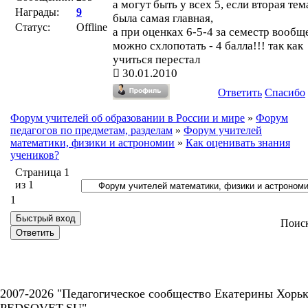
а могут быть у всех 5, если вторая тем
Награды:
9
была самая главная,
Статус:
Offline
а при оценках 6-5-4 за семестр вообщ
можно схлопотать - 4 балла!!! так как
учиться перестал
30.01.2010
Ответить
Спасибо
Форум учителей об образовании в России и мире
»
Форум
педагогов по предметам, разделам
»
Форум учителей
математики, физики и астрономии
»
Как оценивать знания
учеников?
Страница
1
из
1
1
Поис
2007-2026 "Педагогическое сообщество Екатерины Хорьк