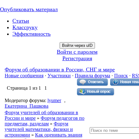
Опубликовать материал
Статьи
Классруку
Эффективность
Войти через uID
Войти с паролем
Регистрация
Форум об образовании в России, СНГ и мире
Новые сообщения
·
Участники
·
Правила форума
·
Поиск
·
RS
Страница
1
из
1
1
Модератор форума:
lyumer
,
Екатерина_Пашкова
Форум учителей об образовании в
России и мире
»
Форум педагогов по
предметам, разделам
»
Форум
учителей математики, физики и
астрономии
»
Как оценивать знания