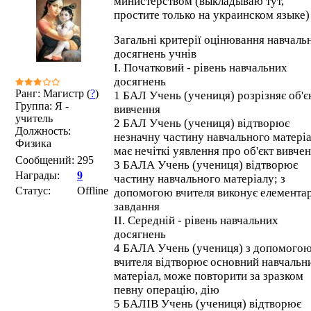
министерством (выкладываю тут,
простите только на украинском языке)
Загальні критерії оцінювання навчаль
досягнень учнів
I. Початковий - рівень навчальних
досягнень
Ранг: Магистр (
?
)
1 БАЛ Учень (учениця) розрізняє об'є
Группа: Я -
вивчення
учитель
2 БАЛ Учень (учениця) відтворює
Должность:
незначну частину навчального матеріа
Физика
має нечіткі уявлення про об'єкт вивче
Сообщений:
295
3 БАЛА Учень (учениця) відтворює
Награды:
9
частину навчального матеріалу; з
Статус:
Offline
допомогою вчителя виконує елемента
завдання
II. Середній - рівень навчальних
досягнень
4 БАЛА Учень (учениця) з допомого
вчителя відтворює основний навчальн
матеріал, може повторити за зразком
певну операцію, дію
5 БАЛІВ Учень (учениця) відтворює