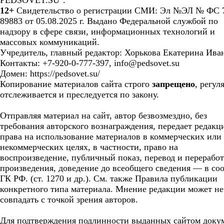
PEDSOVET.SU".
12+
Свидетельство о регистрации СМИ: Эл №ЭЛ № ФС 7
89883 от 05.08.2025 г. Выдано Федеральной службой по
надзору в сфере связи, информационных технологий и
массовых коммуникаций.
Учредитель, главный редактор: Хорькова Екатерина Ива
Контакты: +7-920-0-777-397, info@pedsovet.su
Домен: https://pedsovet.su/
Копирование материалов сайта строго
запрещено
, регул
отслеживается и преследуется по закону.
Отправляя материал на сайт, автор безвозмездно, без
требования авторского вознаграждения, передает редакц
права на использование материалов в коммерческих или
некоммерческих целях, в частности, право на
воспроизведение, публичный показ, перевод и перерабо
произведения, доведение до всеобщего сведения — в соо
ГК РФ. (ст. 1270 и др.). См. также Правила публикации
конкретного типа материала. Мнение редакции может не
совпадать с точкой зрения авторов.
Для подтверждения подлинности выданных сайтом доку