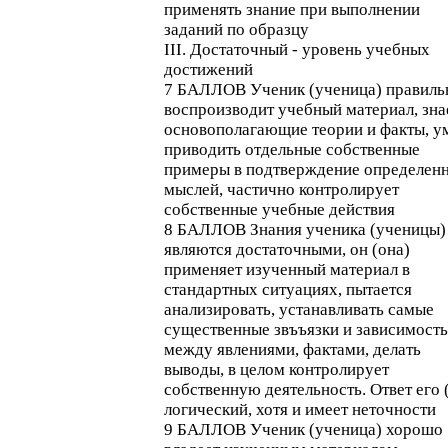
применять знание при выполнении
заданий по образцу
III. Достаточный - уровень учебных
достижений
7 БАЛЛОВ Ученик (ученица) правиль
воспроизводит учебный материал, зна
основополагающие теории и факты, у
приводить отдельные собственные
примеры в подтверждение определен
мыслей, частично контролирует
собственные учебные действия
8 БАЛЛОВ Знания ученика (ученицы)
являются достаточными, он (она)
применяет изученный материал в
стандартных ситуациях, пытается
анализировать, устанавливать самые
существенные звъъязки и зависимость
между явлениями, фактами, делать
выводы, в целом контролирует
собственную деятельность. Ответ его 
логический, хотя и имеет неточности
9 БАЛЛОВ Ученик (ученица) хорошо