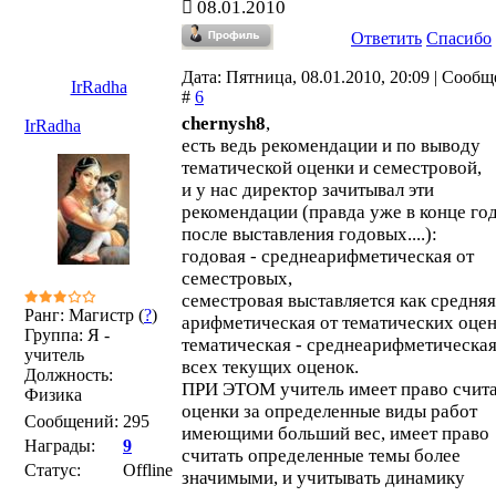
08.01.2010
Ответить
Спасибо
Дата: Пятница, 08.01.2010, 20:09 | Сооб
IrRadha
#
6
chernysh8
,
IrRadha
есть ведь рекомендации и по выводу
тематической оценки и семестровой,
и у нас директор зачитывал эти
рекомендации (правда уже в конце го
после выставления годовых....):
годовая - среднеарифметическая от
семестровых,
семестровая выставляется как средняя
Ранг: Магистр (
?
)
арифметическая от тематических оцен
Группа: Я -
тематическая - среднеарифметическая
учитель
всех текущих оценок.
Должность:
ПРИ ЭТОМ учитель имеет право счит
Физика
оценки за определенные виды работ
Сообщений:
295
имеющими больший вес, имеет право
Награды:
9
считать определенные темы более
Статус:
Offline
значимыми, и учитывать динамику