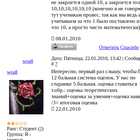
не закроется одной 10, а закроется то
10,10,10,10,10,10 (конечно я не говор
тут ученикам провес, так как мы ведь 
учитываем за что 1 было поставлено и
что 10, а просто чисто математически
08.01.2010
Ответить
Спасибо
Дата: Пятница, 22.01.2010, 13:42 | Сооб
wea8
#
7
Интересно, первый раз слышу, чтобы 
wea8
12 бальная система оценок. У нас по
старинке 5 бальная. оценка ставиться
т.обр.: оценка теоретических
знаний+оценка за умения+оценка нав
/3= итоговая оценка
22.01.2010
Ранг: Студент (
?
)
Группа: Я -
учитель