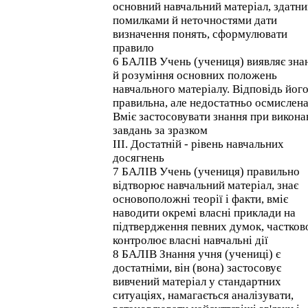
основний навчальний матеріал, здатни
помилками й неточностями дати
визначення понять, сформулювати
правило
6 БАЛІВ Учень (учениця) виявляє зна
й розуміння основних положень
навчального матеріалу. Відповідь його
правильна, але недостатньо осмислена
Вміє застосовувати знання при викона
завдань за зразком
III. Достатній - рівень навчальних
досягнень
7 БАЛІВ Учень (учениця) правильно
відтворює навчальний матеріал, знає
основоположні теорії і факти, вміє
наводити окремі власні приклади на
підтвердження певних думок, частков
контролює власні навчальні дії
8 БАЛІВ Знання учня (учениці) є
достатніми, він (вона) застосовує
вивчений матеріал у стандартних
ситуаціях, намагається аналізувати,