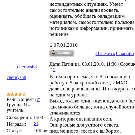
нестандартных ситуациях. Умеет
самостоятельно анализировать,
оценивать, обобщать овладевшим
материалом, самостоятельно пользова
источниками информации, принимать
решение
07.01.2010
Ответить
Спасибо
Дата: Пятница, 08.01.2010, 11:30 | Сооб
chernysh8
#
5
В том и проблема, что 5 за большую
chernysh8
работу и 5 за краткий ответ, ИМХО,
далеко не равнозначны. Но в журнале
на одном уровне.
Ранг: Доцент (
?
)
Выход только один-оценок должно бы
Группа: Я -
как можно больше, тогда случайности
учитель
сглаживаются.
Сообщений:
1503
А критерии оценивания есть.
Награды:
21
Они разные для устного ответа,
Статус:
Offline
письменного, тестов с выбором.