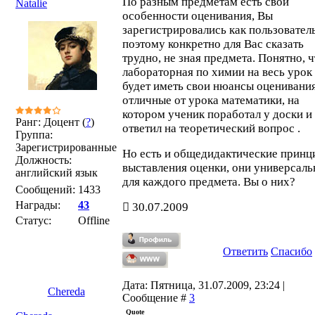
По разным предметам есть свои
Natalie
особенности оценивания, Вы
зарегистрировались как пользователь
поэтому конкретно для Вас сказать
трудно, не зная предмета. Понятно, ч
лабораторная по химии на весь урок
будет иметь свои нюансы оценивания
отличные от урока математики, на
котором ученик поработал у доски и
Ранг: Доцент (
?
)
ответил на теоретический вопрос .
Группа:
Зарегистрированные
Но есть и общедидактические прин
Должность:
выставления оценки, они универсал
английский язык
для каждого предмета. Вы о них?
Сообщений:
1433
Награды:
43
30.07.2009
Статус:
Offline
Ответить
Спасибо
Дата: Пятница, 31.07.2009, 23:24 |
Chereda
Сообщение #
3
Quote