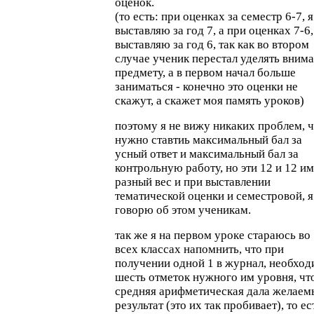
оценок.
(то есть: при оценках за семестр 6-7, я
выставляю за год 7, а при оценках 7-6,
выставляю за год 6, так как во втором
случае ученик перестал уделять вним
предмету, а в первом начал больше
заниматься - конечно это оценки не
скажут, а скажет моя память уроков)
поэтому я не вижу никаких проблем, 
нужно ставтиь максимальный бал за
усный ответ и максимальный бал за
контрольную работу, но эти 12 и 12 и
разный вес и при выставлении
тематической оценки и семестровой, я
говорю об этом ученикам.
так же я на первом уроке стараюсь во
всех классах напомнить, что при
получении одной 1 в журнал, необхо
шесть отметок нужного им уровня, чт
средняя арифметическая дала желаем
результат (это их так пробивает), то ес