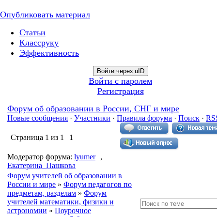
Опубликовать материал
Статьи
Классруку
Эффективность
Войти через uID
Войти с паролем
Регистрация
Форум об образовании в России, СНГ и мире
Новые сообщения
·
Участники
·
Правила форума
·
Поиск
·
RS
Страница
1
из
1
1
Модератор форума:
lyumer
,
Екатерина_Пашкова
Форум учителей об образовании в
России и мире
»
Форум педагогов по
предметам, разделам
»
Форум
учителей математики, физики и
астрономии
»
Поурочное