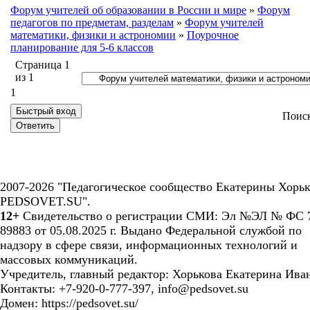
Форум учителей об образовании в России и мире
»
Форум
педагогов по предметам, разделам
»
Форум учителей
математики, физики и астрономии
»
Поурочное
планирование для 5-6 классов
Страница
1
из
1
1
Поис
2007-2026 "Педагогическое сообщество Екатерины Хорьк
PEDSOVET.SU".
12+
Свидетельство о регистрации СМИ: Эл №ЭЛ № ФС 7
89883 от 05.08.2025 г. Выдано Федеральной службой по
надзору в сфере связи, информационных технологий и
массовых коммуникаций.
Учредитель, главный редактор: Хорькова Екатерина Ива
Контакты: +7-920-0-777-397, info@pedsovet.su
Домен: https://pedsovet.su/