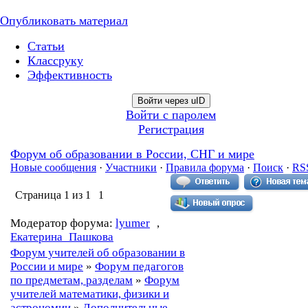
Опубликовать материал
Статьи
Классруку
Эффективность
Войти через uID
Войти с паролем
Регистрация
Форум об образовании в России, СНГ и мире
Новые сообщения
·
Участники
·
Правила форума
·
Поиск
·
RS
Страница
1
из
1
1
Модератор форума:
lyumer
,
Екатерина_Пашкова
Форум учителей об образовании в
России и мире
»
Форум педагогов
по предметам, разделам
»
Форум
учителей математики, физики и
астрономии
»
Дополнительные