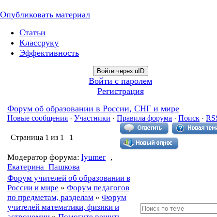
Опубликовать материал
Статьи
Классруку
Эффективность
Войти через uID
Войти с паролем
Регистрация
Форум об образовании в России, СНГ и мире
Новые сообщения
·
Участники
·
Правила форума
·
Поиск
·
RS
Страница
1
из
1
1
Модератор форума:
lyumer
,
Екатерина_Пашкова
Форум учителей об образовании в
России и мире
»
Форум педагогов
по предметам, разделам
»
Форум
учителей математики, физики и
астрономии
»
Помогите решить