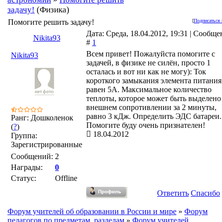
задачу!
(Физика)
Помогите решить задачу!
[
Подписаться 
Дата: Среда, 18.04.2012, 19:31 | Сообще
Nikita93
#
1
Всем привет! Пожалуйста помогите с
Nikita93
задачей, в физике не силён, просто 1
осталась и вот ни как не могу): Ток
короткого замыкания элемента питания
равен 5А. Максимальное количество
теплоты, которое может быть выделено
внешнем сопротивлении за 2 минуты,
равно 3 кДж. Определить ЭДС батареи.
Ранг: Дошколенок
Помогите буду очень признателен!
(
?
)
18.04.2012
Группа:
Зарегистрированные
Сообщений:
2
Награды:
0
Статус:
Offline
Ответить
Спасибо
Форум учителей об образовании в России и мире
»
Форум
педагогов по предметам, разделам
»
Форум учителей