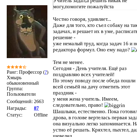
Учитель задал,а решить никак не
могу,помогите пожалуйста
Честно говоря, удивляет...
Даже для того, кто съел собаку на та
задачах, и решает их в уме, расписат
решение -
уже немалый труд, когда задач 16 и н
редактора формул. Оно ему надо?
Тем не менее.
Сегодня - День учителя. Ещё раз
Ранг: Профессор (
?
)
поздравляю всех учителей!
Хмырь
По этому поводу после обеда пошли
обыкновенный
всей семьёй на дачу отметить этот
Группа:
праздник -
Пользователи
у меня жена учитель. Имеем,
Сообщений:
2663
следовательно, право!
Награды:
87
Шашлыки, естественно. Пока готови
Статус:
Offline
дрова, в голове вертелась первая зада
она визуально легко запоминается. Н
устно её решать. Кряхтел, пыхтел, д
шевелил