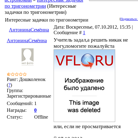
по тригонометрии
(Интересные
задачки по тригонометрии)
Интересные задачки по тригонометрии
[
Подписаться 
Дата: Воскресенье, 07.10.2012, 15:35 |
АнтонинаСемённа
Сообщение #
1
Учитель задал,а решить никак не
АнтонинаСемённа
могу,помогите пожалуйста
Ранг: Дошколенок
(
?
)
Группа:
Зарегистрированные
Сообщений:
1
Награды:
0
Статус:
Offline
или, если не просматривается