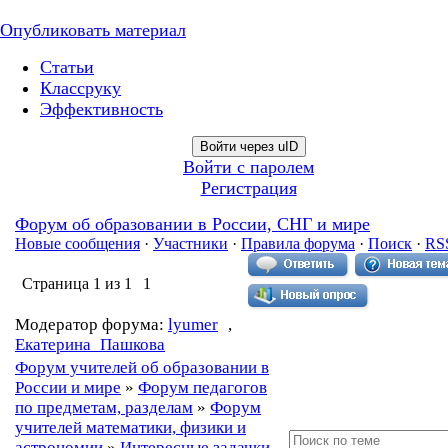
Опубликовать материал
Статьи
Классруку
Эффективность
Войти через uID
Войти с паролем
Регистрация
Форум об образовании в России, СНГ и мире
Новые сообщения
·
Участники
·
Правила форума
·
Поиск
·
RS
Страница
1
из
1
1
Модератор форума:
lyumer
,
Екатерина_Пашкова
Форум учителей об образовании в
России и мире
»
Форум педагогов
по предметам, разделам
»
Форум
учителей математики, физики и
астрономии
»
Интересные задачки