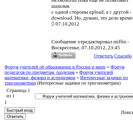
технологии
пока ещё не позволяют
шашлык
с одной стороны upload, а с другой -
download. Но, думаю, это дело време
07.10.2012
Сообщение отредактировал
miflin
-
Воскресенье, 07.10.2012, 23:45
Ответить
Спасибо
Форум учителей об образовании в России и мире
»
Форум
педагогов по предметам, разделам
»
Форум учителей
математики, физики и астрономии
»
Интересные задачки по
тригонометрии
(Интересные задачки по тригонометрии)
Страница
1
из
1
1
Поис