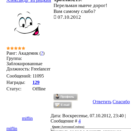
Александр_Игрицкий
Перельман нынче дорог!
Вам самому слабо?
07.10.2012
Ранг: Академик (
?
)
Группа:
Заблокированные
Должность: Freelancer
Сообщений:
11095
Награды:
129
Статус:
Offline
Ответить
Спасибо
Дата: Воскресенье, 07.10.2012, 23:40 |
miflin
Сообщение #
4
Quote
(
АнтонинаСемённа
)
miflin