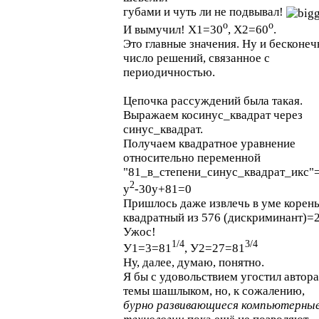
губами и чуть ли не подвывал!
o
o
И вымучил! X1=30
, X2=60
.
Это главные значения. Ну и бесконеч
число решений, связанное с
периодичностью.
Цепочка рассуждений была такая.
Выражаем косинус_квадрат через
синус_квадрат.
Получаем квадратное уравнение
относительно переменной
"81_в_степени_синус_квадрат_икс"=
2
у
-30у+81=0
Пришлось даже извлечь в уме корен
квадратный из 576 (дискриминант)=24
Ужос!
1/4
3/4
У1=3=81
, У2=27=81
Ну, далее, думаю, понятно.
Я бы с удовольствием угостил автора
темы шашлыком, но, к сожалению,
бурно развивающиеся компьютерны