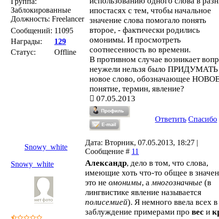
использованию одного слова в раз
Группа:
Заблокированные
ипостасях с тем, чтобы начальное
Должность: Freelancer
значение слова помогало понять
второе, - фактически родились
Сообщений:
11095
омонимы. И просмотреть
Награды:
129
соотнесенность во времени.
Статус:
Offline
В противном случае возникает вопр
неужели нельзя было ПРИДУМАТЬ
новое слово, обозначающее НОВО
понятие, термин, явление?
07.05.2013
Ответить
Спасибо
Дата: Вторник, 07.05.2013, 18:27 |
Snowy_white
Сообщение #
11
Александр
, дело в том, что слова,
Snowy_white
имеющие хоть что-то общее в значен
это не
омонимы
, а
многозначные
(в
лингвистике явление называется
полисемией
). Я немного ввела всех в
заблуждение примерами про
вес
и
к