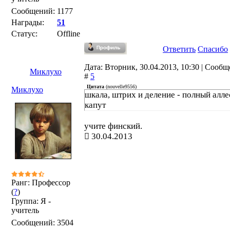
Сообщений:
1177
Награды:
51
Статус:
Offline
Ответить
Спасибо
Дата: Вторник, 30.04.2013, 10:30 | Сооб
Миклухо
#
5
Цитата
(
nouvelle9556
)
Миклухо
шкала, штрих и деление - полный алле
капут
учите финский.
30.04.2013
Ранг: Профессор
(
?
)
Группа: Я -
учитель
Сообщений:
3504