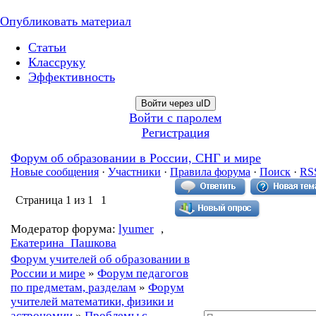
Опубликовать материал
Статьи
Классруку
Эффективность
Войти через uID
Войти с паролем
Регистрация
Форум об образовании в России, СНГ и мире
Новые сообщения
·
Участники
·
Правила форума
·
Поиск
·
RS
Страница
1
из
1
1
Модератор форума:
lyumer
,
Екатерина_Пашкова
Форум учителей об образовании в
России и мире
»
Форум педагогов
по предметам, разделам
»
Форум
учителей математики, физики и
астрономии
»
Проблемы с