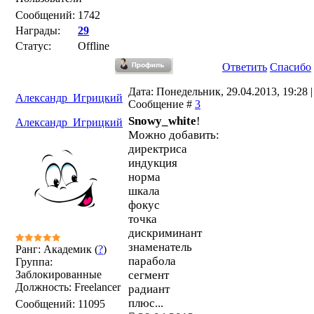
Сообщений:
1742
Награды:
29
Статус:
Offline
Ответить
Спасибо
Дата: Понедельник, 29.04.2013, 19:28 |
Александр_Игрицкий
Сообщение #
3
Snowy_white
!
Александр_Игрицкий
Можно добавить:
директриса
индукция
норма
шкала
фокус
точка
дискриминант
знаменатель
Ранг: Академик (
?
)
парабола
Группа:
Заблокированные
сегмент
Должность: Freelancer
радиант
плюс...
Сообщений:
11095