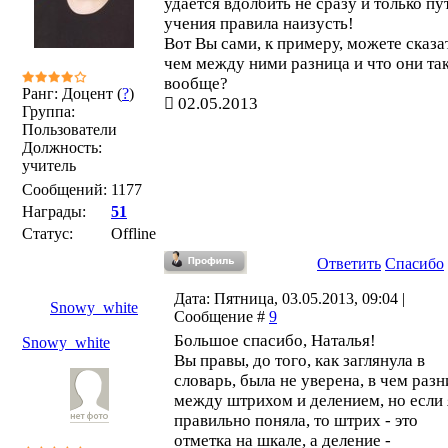
удается вдолбить не сразу и только пу
учения правила наизусть!
Вот Вы сами, к примеру, можете сказат
чем между ними разница и что они та
вообще?
Ранг: Доцент (
?
)
02.05.2013
Группа:
Пользователи
Должность:
учитель
Сообщений:
1177
Награды:
51
Статус:
Offline
Ответить
Спасибо
Дата: Пятница, 03.05.2013, 09:04 |
Snowy_white
Сообщение #
9
Большое спасибо, Наталья!
Snowy_white
Вы правы, до того, как заглянула в
словарь, была не уверена, в чем раз
между штрихом и делением, но если 
правильно поняла, то штрих - это
отметка на шкале, а деление -