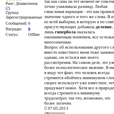
так как сама на тот момент не совсем
Ранг: Дошколенок
точно улавливала разницу. Любая
(
?
)
смысловая вариация - это как правил
Группа:
значение одного и того же слова. В и
Зарегистрированные
из всей выборки, в которую я по сов
Сообщений:
6
присутствующих добавила
деление
,
Награды:
0
лишь
гипербола
оказалась
Статус:
Offline
омонимичным понятием, все остальн
многозначные.
Вопрос об использовании другого с
вместо известного меня тоже занима
однако, он остался вне моего
рассмотрения. На самом деле, это у
более психологическое явление. Я и
в виду тот факт, что человек всегда
стремится обойтись минимумом слов
скорее использует уже известное, че
придумает новое. Хотя все в природ
всегда стремится к минимуму
трудозатрат, так что, возможно, это
более логично.
07.05.2013