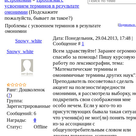
усвоением терминов в результате
омонимии
(Подскажите
пожалуйста, бывает ли такое?)
Проблемы с усвоением терминов в результате
[
Подписаться 
омонимии
Дата: Понедельник, 29.04.2013, 17:48 |
Snowy_white
Сообщение #
1
Всем здравствуйте! Заранее огромно
Snowy_white
спасибо за помощь! Пишу курсовую
работу по лексикографии, тема:
"Математические термины и
омонимичные термины других наук"
Преподаватель посоветовал сделать
акцент на полезности\вредности
Ранг: Дошколенок
омонимии, я рассмотрела выборку, н
(
?
)
подкрепить свои соображения мне
Группа:
особо нечем. Если у кого-то из
Зарегистрированные
присутствующих бывала такая ситуа
Сообщений:
6
что ученик(и) не мог(ли) понять тер
Награды:
0
из-за ассоциации с
Статус:
Offline
общеупотребительным словом или
другим термином, напишите