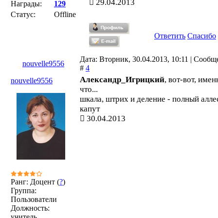
29.04.2013
Награды:
129
Статус:
Offline
Ответить
Спасибо
Дата: Вторник, 30.04.2013, 10:11 | Сооб
nouvelle9556
#
4
Александр_Игрицкий
, вот-вот, имен
nouvelle9556
что...
шкала, штрих и деление - полный алле
капут
30.04.2013
Ранг: Доцент (
?
)
Группа:
Пользователи
Должность:
учитель