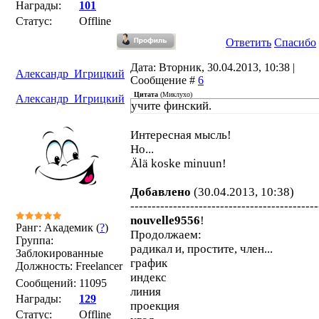
Награды:
101
Статус:
Offline
Ответить
Спасибо
Дата: Вторник, 30.04.2013, 10:38 |
Александр_Игрицкий
Сообщение #
6
Цитата
(
Миклухо
)
Александр_Игрицкий
учите финский.
Интересная мысль!
Но...
Älä koske minuun!
Добавлено
(30.04.2013, 10:38)
--------------------------------------------
nouvelle9556
!
Ранг: Академик (
?
)
Продолжаем:
Группа:
радикал и, простите, член...
Заблокированные
график
Должность: Freelancer
индекс
Сообщений:
11095
линия
Награды:
129
проекция
Статус:
Offline