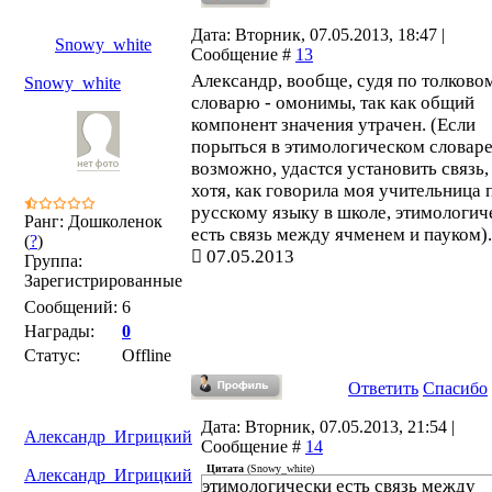
Дата: Вторник, 07.05.2013, 18:47 |
Snowy_white
Сообщение #
13
Александр, вообще, судя по толково
Snowy_white
словарю - омонимы, так как общий
компонент значения утрачен. (Если
порыться в этимологическом словаре
возможно, удастся установить связь,
хотя, как говорила моя учительница 
русскому языку в школе, этимологич
Ранг: Дошколенок
есть связь между ячменем и пауком).
(
?
)
07.05.2013
Группа:
Зарегистрированные
Сообщений:
6
Награды:
0
Статус:
Offline
Ответить
Спасибо
Дата: Вторник, 07.05.2013, 21:54 |
Александр_Игрицкий
Сообщение #
14
Цитата
(
Snowy_white
)
Александр_Игрицкий
этимологически есть связь между