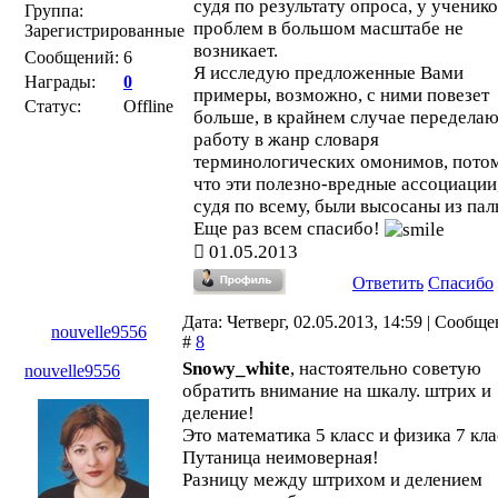
судя по результату опроса, у ученик
Группа:
проблем в большом масштабе не
Зарегистрированные
возникает.
Сообщений:
6
Я исследую предложенные Вами
Награды:
0
примеры, возможно, с ними повезет
Статус:
Offline
больше, в крайнем случае передела
работу в жанр словаря
терминологических омонимов, пото
что эти полезно-вредные ассоциации
судя по всему, были высосаны из пал
Еще раз всем спасибо!
01.05.2013
Ответить
Спасибо
Дата: Четверг, 02.05.2013, 14:59 | Сообщ
nouvelle9556
#
8
Snowy_white
, настоятельно советую
nouvelle9556
обратить внимание на шкалу. штрих и
деление!
Это математика 5 класс и физика 7 кла
Путаница неимоверная!
Разницу между штрихом и делением