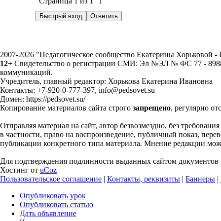
Страница
1
из
1
1
2007-2026 "Педагогическое сообщество Екатерины Хорьковой 
12+
Свидетельство о регистрации СМИ: Эл №ЭЛ № ФС 77 - 89883
коммуникаций.
Учредитель, главный редактор: Хорькова Екатерина Ивановна
Контакты: +7-920-0-777-397, info@pedsovet.su
Домен: https://pedsovet.su/
Копирование материалов сайта строго
запрещено
, регулярно от
Отправляя материал на сайт, автор безвозмездно, без требовани
в частности, право на воспроизведение, публичный показ, перево
публикации конкретного типа материала. Мнение редакции может
Для подтверждения подлинности выданных сайтом документов с
Хостинг от
uCoz
Пользовательское соглашение
|
Контакты, реквизиты
|
Баннеры
|
Опубликовать урок
Опубликовать статью
Дать объявление