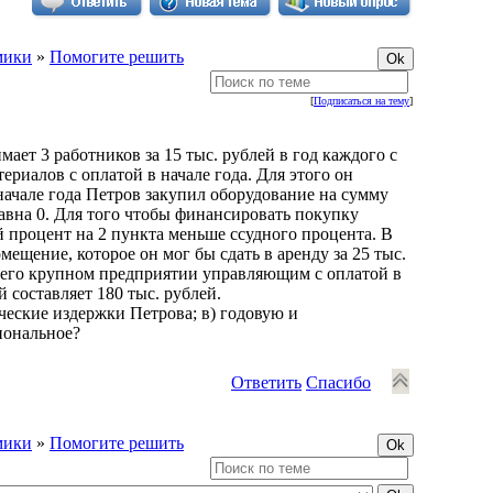
мики
»
Помогите решить
[
Подписаться на тему
]
ет 3 работников за 15 тыс. рублей в год каждого с
териалов с оплатой в начале года. Для этого он
 начале года Петров закупил оборудование на сумму
равна 0. Для того чтобы финансировать покупку
 процент на 2 пункта меньше ссудного процента. В
ещение, которое он мог бы сдать в аренду за 25 тыс.
на его крупном предприятии управляющим с оплатой в
 составляет 180 тыс. рублей.
ческие издержки Петрова; в) годовую и
иональное?
Ответить
Спасибо
мики
»
Помогите решить