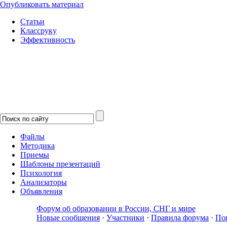
Опубликовать материал
Статьи
Классруку
Эффективность
Файлы
Методика
Приемы
Шаблоны презентаций
Психология
Анализаторы
Объявления
Форум об образовании в России, СНГ и мире
Новые сообщения
·
Участники
·
Правила форума
·
По