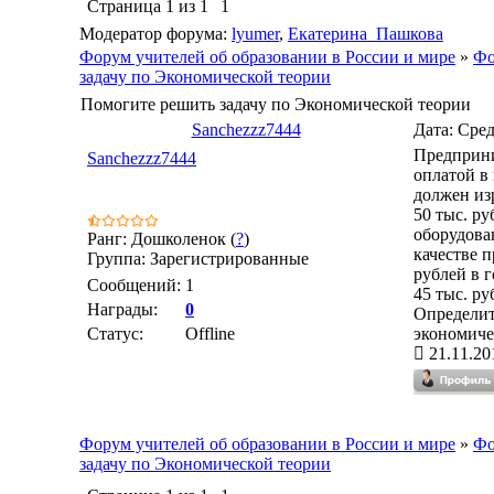
Страница
1
из
1
1
Модератор форума:
lyumer
,
Екатерина_Пашкова
Форум учителей об образовании в России и мире
»
Фо
задачу по Экономической теории
Помогите решить задачу по Экономической теории
Sanchezzz7444
Дата: Сред
Предприни
Sanchezzz7444
оплатой в 
должен из
50 тыс. р
оборудова
Ранг: Дошколенок (
?
)
качестве 
Группа: Зарегистрированные
рублей в 
Сообщений:
1
45 тыс. ру
Награды:
0
Определит
Статус:
Offline
экономиче
21.11.20
Форум учителей об образовании в России и мире
»
Фо
задачу по Экономической теории