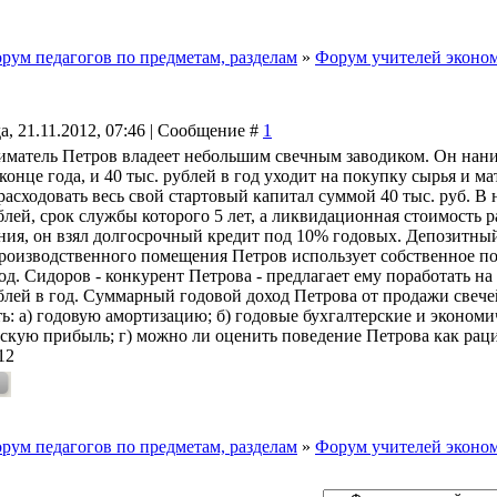
рум педагогов по предметам, разделам
»
Форум учителей эконо
а, 21.11.2012, 07:46 | Сообщение #
1
матель Петров владеет небольшим свечным заводиком. Он нанима
конце года, и 40 тыс. рублей в год уходит на покупку сырья и ма
расходовать весь свой стартовый капитал суммой 40 тыс. руб. В
ублей, срок службы которого 5 лет, а ликвидационная стоимость 
ния, он взял долгосрочный кредит под 10% годовых. Депозитный
производственного помещения Петров использует собственное пом
год. Сидоров - конкурент Петрова - предлагает ему поработать 
блей в год. Суммарный годовой доход Петрова от продажи свечей
ь: а) годовую амортизацию; б) годовые бухгалтерские и экономи
скую прибыль; г) можно ли оценить поведение Петрова как рац
12
рум педагогов по предметам, разделам
»
Форум учителей эконо