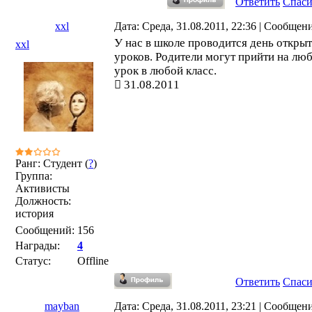
Ответить
Спас
xxl
Дата: Среда, 31.08.2011, 22:36 | Сообщен
У нас в школе проводится день откры
xxl
уроков. Родители могут прийти на лю
урок в любой класс.
31.08.2011
Ранг: Студент (
?
)
Группа:
Активисты
Должность:
история
Сообщений:
156
Награды:
4
Статус:
Offline
Ответить
Спас
mayban
Дата: Среда, 31.08.2011, 23:21 | Сообщен