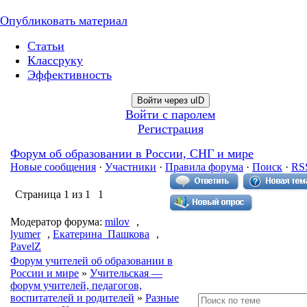
Опубликовать материал
Статьи
Классруку
Эффективность
Войти через uID
Войти с паролем
Регистрация
Форум об образовании в России, СНГ и мире
Новые сообщения
·
Участники
·
Правила форума
·
Поиск
·
RS
Страница
1
из
1
1
Модератор форума:
milov
,
lyumer
,
Екатерина_Пашкова
,
PavelZ
Форум учителей об образовании в
России и мире
»
Учительская —
форум учителей, педагогов,
воспитателей и родителей
»
Разные