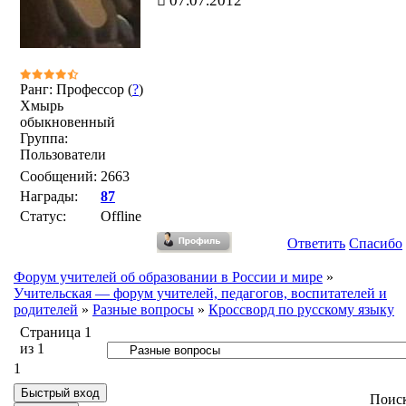
07.07.2012
Ранг: Профессор (
?
)
Хмырь
обыкновенный
Группа:
Пользователи
Сообщений:
2663
Награды:
87
Статус:
Offline
Ответить
Спасибо
Форум учителей об образовании в России и мире
»
Учительская — форум учителей, педагогов, воспитателей и
родителей
»
Разные вопросы
»
Кроссворд по русскому языку
Страница
1
из
1
1
Поис