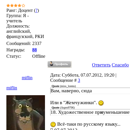
Ранг: Доцент (
?
)
Группа: Я -
учитель
Должность:
английский,
французский, РКИ
Сообщений:
2337
Награды:
88
Статус:
Offline
Ответить
Спасибо
Дата: Суббота, 07.07.2012, 19:20 |
miflin
Сообщение #
3
Quote
(
miss_lorens
)
miflin
Вам, наверно, сюда
Или в "Жемчужинки".
Quote
(
Aspro9706
)
18. Художественное пр
и
уменьшение
Всё-таки по русскому языку...