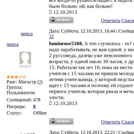
всё когда-то рушится/падает. а падать
было больно. ой, как больно!
12.10.2013
Ответить
Спас
Дата: Суббота, 12.10.2013, 16:44 | Сообщ
чипса
32
lumineuse5388
, А что случилось - то?
чипса
надо зарабатывать, не вам одной. у на
2 руссоведа, далеко уже пенсионного
возраста, у одной около 30 часов, у д
15. Работали так лет 10, пока на место
учителя с 15 часами не пришла молод
летняя учительница, у которой педста
Ранг: Магистр (
?
)
идет с 15 часами и поэтому ей отдают
Группа:
первого учителя, которая рвала и мета
Пользователи
злости.
Сообщений:
478
12.10.2013
Награды:
6
Статус:
Offline
Ответить
Спас
Дата: Суббота, 12.10.2013, 22:21 | Сообщ