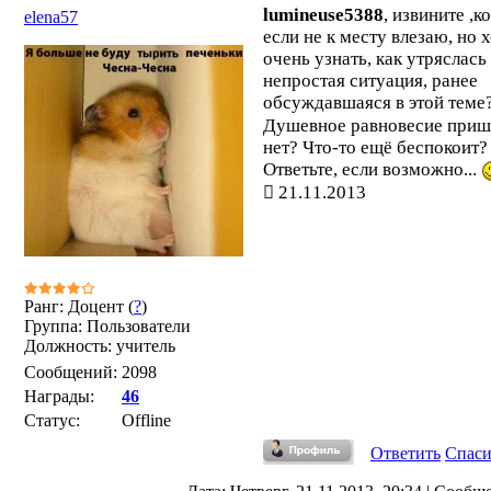
lumineuse5388
, извините ,к
elena57
если не к месту влезаю, но 
очень узнать, как утряслас
непростая ситуация, ранее
обсуждавшаяся в этой теме
Душевное равновесие приш
нет? Что-то ещё беспокоит?
Ответьте, если возможно...
21.11.2013
Ранг: Доцент (
?
)
Группа: Пользователи
Должность: учитель
Сообщений:
2098
Награды:
46
Статус:
Offline
Ответить
Спас