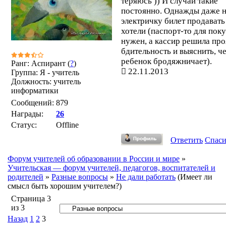
теряюсь )) И случаи такие
постоянно. Однажды даже 
электричку билет продавать
хотели (паспорт-то для пок
нужен, а кассир решила про
бдительность и выяснить, че
ребенок бродяжничает).
Ранг: Аспирант (
?
)
22.11.2013
Группа: Я - учитель
Должность: учитель
информатики
Сообщений:
879
Награды:
26
Статус:
Offline
Ответить
Спас
Форум учителей об образовании в России и мире
»
Учительская — форум учителей, педагогов, воспитателей и
родителей
»
Разные вопросы
»
Не дали работать
(Имеет ли
смысл быть хорошим учителем?)
Страница
3
из
3
Назад
1
2
3