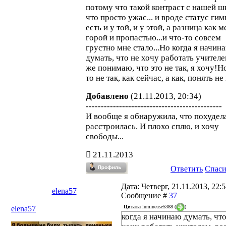
потому что такой контраст с нашей ш
что просто ужас... и вроде статус ги
есть и у той, и у этой, а разница как 
горой и пропастью...и что-то совсем
грустно мне стало...Но когда я начин
думать, что не хочу работать учителе
же понимаю, что это не так, я хочу!Н
то не так, как сейчас, а как, понять не
Добавлено
(21.11.2013, 20:34)
---------------------------------------------
И вообще я обнаружила, что похудела
расстроилась. И плохо сплю, и хочу
свободы...
21.11.2013
Ответить
Спас
Дата: Четверг, 21.11.2013, 22:5
elena57
Сообщение #
37
Цитата
lumineuse5388
(
)
elena57
когда я начинаю думать, что