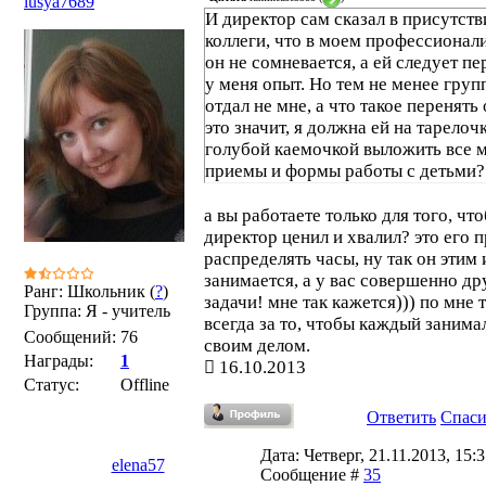
lusya7689
И директор сам сказал в присутств
коллеги, что в моем профессионал
он не сомневается, а ей следует пе
у меня опыт. Но тем не менее груп
отдал не мне, а что такое перенять
это значит, я должна ей на тарелочк
голубой каемочкой выложить все 
приемы и формы работы с детьми?
а вы работаете только для того, чт
директор ценил и хвалил? это его п
распределять часы, ну так он этим 
занимается, а у вас совершенно др
Ранг: Школьник (
?
)
задачи! мне так кажется))) по мне т
Группа: Я - учитель
всегда за то, чтобы каждый занима
Сообщений:
76
своим делом.
Награды:
1
16.10.2013
Статус:
Offline
Ответить
Спас
Дата: Четверг, 21.11.2013, 15:3
elena57
Сообщение #
35