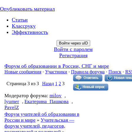
Опубликовать материал
Статьи
Классруку
Эффективность
Войти через uID
Войти с паролем
Регистрация
Форум об образовании в России, СНГ и мире
Новые сообщения
·
Участники
·
Правила форума
·
Поиск
·
RS
Страница
3
из
3
Назад
1
2
3
Модератор форума:
milov
,
lyumer
,
Екатерина_Пашкова
,
PavelZ
Форум учителей об образовании в
России и мире
»
Учительская —
форум учителей, педагогов,
воспитателей и родителей
»