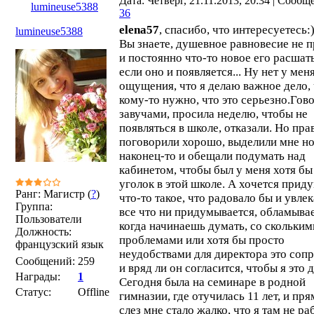
Дата: Четверг, 21.11.2013, 20:34 | Сообщ
lumineuse5388
36
elena57
, спасибо, что интересуетесь:)
lumineuse5388
Вы знаете, душевное равновесие не 
и постоянно что-то новое его расшат
если оно и появляется... Ну нет у мен
ощущения, что я делаю важное дело, 
кому-то нужно, что это серьезно.Гов
завучами, просила неделю, чтобы не
появляться в школе, отказали. Но пра
поговорили хорошо, выделили мне н
наконец-то и обещали подумать над
кабинетом, чтобы был у меня хотя бы
уголок в этой школе. А хочется прид
Ранг: Магистр (
?
)
что-то такое, что радовало бы и увлек
Группа:
все что ни придумывается, обламывае
Пользователи
когда начинаешь думать, со скольким
Должность:
проблемами или хотя бы просто
французский язык
неудобствами для директора это соп
Сообщений:
259
и вряд ли он согласится, чтобы я это 
Награды:
1
Сегодня была на семинаре в родной
Статус:
Offline
гимназии, где отучилась 11 лет, и пря
слез мне стало жалко, что я там не ра