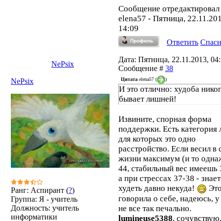
Сообщение отредактировал
elena57
-
Пятница, 22.11.201
14:09
Ответить
Спас
Дата: Пятница, 22.11.2013, 04:
NePsix
Сообщение #
38
Цитата
elena57
(
)
NePsix
И это отлично: худоба никог
бывает лишней!
Извините, спорная форма
поддержки. Есть категория 
для которых это одно
расстройство. Если весил в 
жизни максимум (и то одна
44, стабильный вес имеешь 
а при стрессах 37-38 - знает
худеть давно некуда!
Это
Ранг: Аспирант (
?
)
говорила о себе, надеюсь, 
Группа: Я - учитель
Должность: учитель
не все так печально.
информатики
lumineuse5388
, сочувствую,