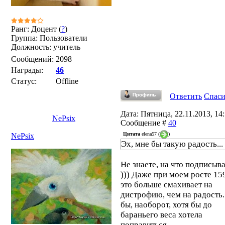
Ранг: Доцент (
?
)
Группа: Пользователи
Должность: учитель
Сообщений:
2098
Награды:
46
Статус:
Offline
Ответить
Спас
Дата: Пятница, 22.11.2013, 14:
NePsix
Сообщение #
40
Цитата
elena57
(
)
NePsix
Эх, мне бы такую радость...
Не знаете, на что подписыва
))) Даже при моем росте 15
это больше смахивает на
дистрофию, чем на радость. 
бы, наоборот, хотя бы до
бараньего веса хотела
поправиться.