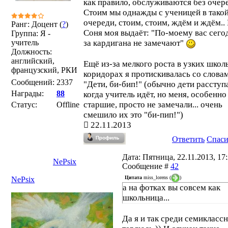
как правило, обслуживаются без очер
Стоим мы однажды с ученицей в тако
очереди, стоим, стоим, ждём и ждём.. 
Ранг: Доцент (
?
)
Соня моя выдаёт: "По-моему вас сегод
Группа: Я -
учитель
за кардигана не замечают"
Должность:
английский,
Ещё из-за мелкого роста в узких шко
французский, РКИ
коридорах я протискивалась со слова
Сообщений:
2337
"Дети, би-бип!" (обычно дети расступ
Награды:
88
когда учитель идёт, но меня, особенно
старшие, просто не замечали... очень
Статус:
Offline
смешило их это "би-пип!")
22.11.2013
Ответить
Спас
Дата: Пятница, 22.11.2013, 17:
NePsix
Сообщение #
42
Цитата
miss_lorens
(
)
NePsix
а на фотках вы совсем как
школьница...
Да я и так среди семикласс