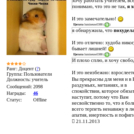
хочу работать учителем, вс
понимаю, что это не так,
я 
И это замечательно!
Цитата
lumineuse5388
(
)
я обнаружила, что
похудел
И это отлично: худоба никог
бывает лишней!
Цитата
lumineuse5388
(
)
И плохо сплю, и хочу свобод
Ранг: Доцент (
?
)
И это неизбежно: взрослеете
Группа: Пользователи
Вы прекрасны для меня и в
Должность: учитель
раздумьях, метаниях, и в
Сообщений:
2098
спокойствии, которое обяза
Награды:
46
наступит, потому что Вам
Статус:
Offline
несвойственно то, что я бо
всего терпеть ненавижу в лю
апатия, инертность и пофиг
21.11.2013