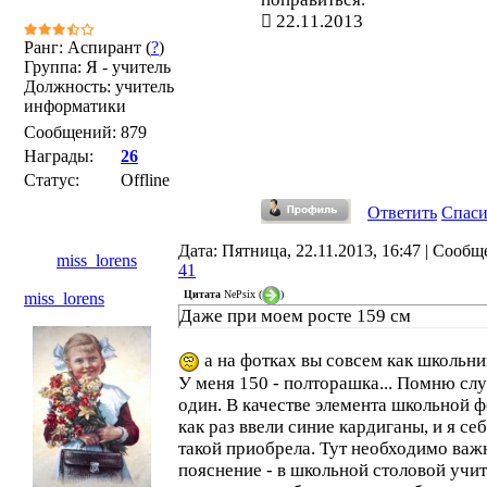
22.11.2013
Ранг: Аспирант (
?
)
Группа: Я - учитель
Должность: учитель
информатики
Сообщений:
879
Награды:
26
Статус:
Offline
Ответить
Спас
Дата: Пятница, 22.11.2013, 16:47 | Сообщ
miss_lorens
41
Цитата
NePsix
(
)
miss_lorens
Даже при моем росте 159 см
а на фотках вы совсем как школьниц
У меня 150 - полторашка... Помню сл
один. В качестве элемента школьной 
как раз ввели синие кардиганы, и я се
такой приобрела. Тут необходимо важ
пояснение - в школьной столовой учит