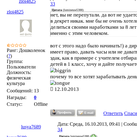
zloi4825
33
Цитата
(
lumineuse5388
)
zloi4825
нет, вы не перепутали. да вот не удает
в декрет никак. мне бы не очень хотел
делиться своими наработками за 8 лет
именно с этим человеком.
вот с этого надо было начинать!) а ди
Ранг: Дошколенок
имеет право, давать часы или не дават
(
?
)
эдак, как в примере с учителем отби
Группа:
детей в 1 класс, хочу и дайте получает
Пользователи
Должность:
почему то все хотят зарабатывать ден
физическая
культура
12.10.2013
Сообщений:
13
Награды:
0
Статус:
Offline
Ответить
Спас
Дата: Среда, 16.10.2013, 09:41 | Сооб
lusya7689
34
Цитата
lumineuse5388
(
)