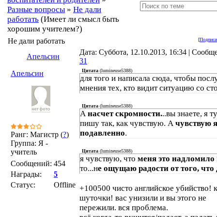
Разные вопросы
»
Не дали
работать
(Имеет ли смысл быть
хорошим учителем?)
Не дали работать
[
Подписа
Дата: Суббота, 12.10.2013, 16:34 | Сообщ
Апельсин
31
Цитата
(
lumineuse5388
)
Апельсин
для того и написала сюда, чтобы посл
мнения тех, кто видит ситуацию со ст
Цитата
(
lumineuse5388
)
А
насчет скромности.
..вы знаете, я т
пишу так, как чувствую. А
чувствую я
подавленно
.
Ранг: Магистр (
?
)
Группа: Я -
учитель
Цитата
(
lumineuse5388
)
я чувствую, что
меня это надломило
Сообщений:
454
то...н
е ощущаю радости от того, что
Награды:
5
Статус:
Offline
+100500 чисто английское убийство! 
шуточки! вас унизили и вы этого не
пережили. вся проблема.