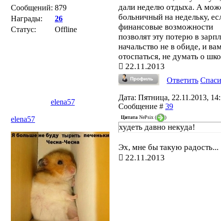
дали неделю отдыха. А може
Сообщений:
879
больничный на недельку, ес
Награды:
26
финансовые возможности
Статус:
Offline
позволят эту потерю в зарп
начальство не в обиде, и ва
отоспаться, не думать о школ
22.11.2013
Ответить
Спас
Дата: Пятница, 22.11.2013, 14:
elena57
Сообщение #
39
Цитата
NePsix
(
)
elena57
худеть давно некуда!
Эх, мне бы такую радость...
22.11.2013