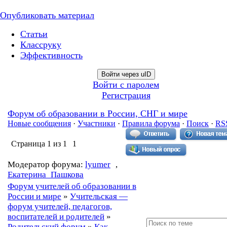
Опубликовать материал
Статьи
Классруку
Эффективность
Войти через uID
Войти с паролем
Регистрация
Форум об образовании в России, СНГ и мире
Новые сообщения
·
Участники
·
Правила форума
·
Поиск
·
RS
Страница
1
из
1
1
Модератор форума:
lyumer
,
Екатерина_Пашкова
Форум учителей об образовании в
России и мире
»
Учительская —
форум учителей, педагогов,
воспитателей и родителей
»
Родительский форум
»
Как