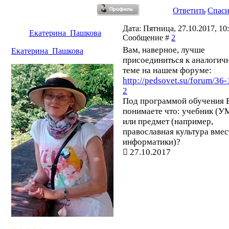
Ответить
Спас
Дата: Пятница, 27.10.2017, 10:
Екатерина_Пашкова
Сообщение #
2
Вам, наверное, лучше
Екатерина_Пашкова
присоединиться к аналогич
теме на нашем форуме:
http://pedsovet.su/forum/36
2
Под программой обучения 
понимаете что: учебник (У
или предмет (например,
православная культура вмес
информатики)?
27.10.2017