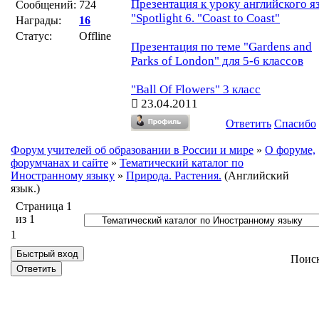
Презентация к уроку английского я
Сообщений:
724
"Spotlight 6. "Coast to Coast"
Награды:
16
Статус:
Offline
Презентация по теме "Gardens and
Parks of London" для 5-6 классов
"Ball Of Flowers" 3 класс
23.04.2011
Ответить
Спасибо
Форум учителей об образовании в России и мире
»
О форуме,
форумчанах и сайте
»
Тематический каталог по
Иностранному языку
»
Природа. Растения.
(Английский
язык.)
Страница
1
из
1
1
Поис