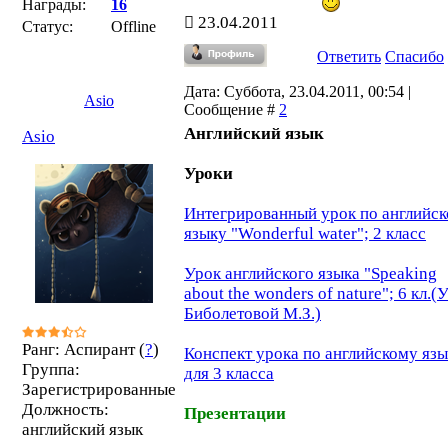
Награды:
16
23.04.2011
Статус:
Offline
Ответить
Спасибо
Дата: Суббота, 23.04.2011, 00:54 |
Asio
Сообщение #
2
Английский язык
Asio
Уроки
Интегрированный урок по английс
языку "Wonderful water"; 2 класс
Урок английского языка "Speaking
about the wonders of nature"; 6 кл.
Биболетовой М.З.)
Ранг: Аспирант (
?
)
Конспект урока по английскому яз
Группа:
для 3 класса
Зарегистрированные
Должность:
Презентации
английский язык