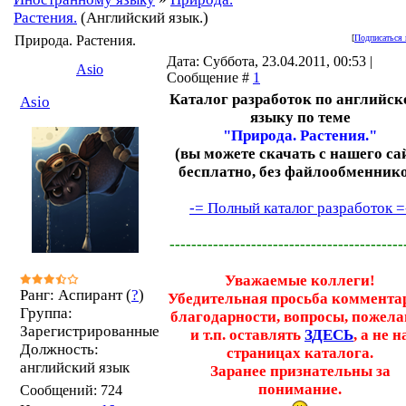
Растения.
(Английский язык.)
Природа. Растения.
[
Подписаться 
Дата: Суббота, 23.04.2011, 00:53 |
Asio
Сообщение #
1
Каталог разработок по английс
Asio
языку по теме
"Природа. Растения."
(вы можете скачать с нашего са
бесплатно, без файлообменник
-= Полный каталог разработок =
-------------------------------------------
Уважаемые коллеги!
Ранг: Аспирант (
?
)
Убедительная просьба коммента
Группа:
благодарности, вопросы, пожел
Зарегистрированные
и т.п. оставлять
ЗДЕСЬ
, а не н
Должность:
страницах каталога.
английский язык
Заранее признательны за
понимание.
Сообщений:
724