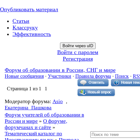
Опубликовать материал
Статьи
Классруку
Эффективность
Войти через uID
Войти с паролем
Регистрация
Форум об образовании в России, СНГ и мире
Новые сообщения
·
Участники
·
Правила форума
·
Поиск
·
RS
Страница
1
из
1
1
Модератор форума:
Asio
,
Екатерина_Пашкова
Форум учителей об образовании в
России и мире
»
О форуме,
форумчанах и сайте
»
Тематический каталог по
Иностранному языку
»
Природа.