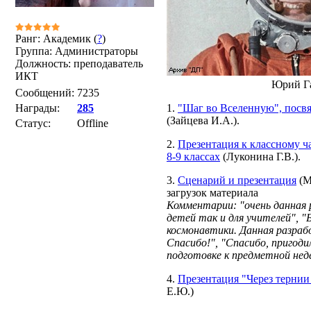
Ранг: Академик (
?
)
Группа: Администраторы
Должность: преподаватель
ИКТ
Юрий Г
Сообщений:
7235
Награды:
285
1.
"Шаг во Вселенную", пос
(Зайцева И.А.).
Статус:
Offline
2.
Презентация к классному ч
8-9 классах
(Луконина Г.В.).
3.
Сценарий и презентация
(М
загрузок материала
Комментарии: "очень данная 
детей так и для учителей", "
космонавтики. Данная разраб
Спасибо!", "Спасибо, пригоди
подготовке к предметной недел
4.
Презентация "Через тернии 
Е.Ю.)