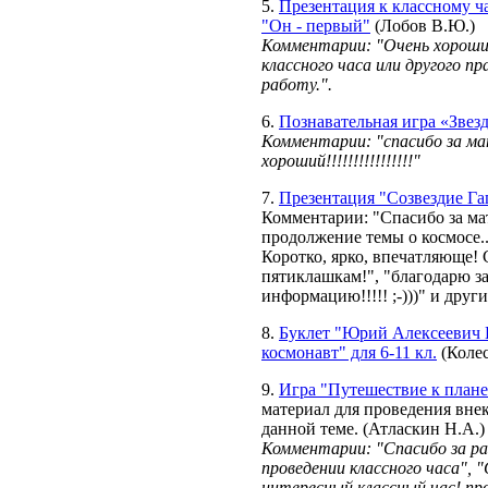
5.
Презентация к классному ч
"Он - первый"
(Лобов В.Ю.)
Комментарии: "Очень хороши
классного часа или другого пр
работу.".
6.
Познавательная игра «Звез
Комментарии: "спасибо за ма
хороший!!!!!!!!!!!!!!!!"
7.
Презентация "Созвездие Га
Комментарии: "Спасибо за ма
продолжение темы о космосе..
Коротко, ярко, впечатляюще!
пятиклашкам!", "благодарю з
информацию!!!!! ;-)))" и друг
8.
Буклет "Юрий Алексеевич Г
космонавт" для 6-11 кл.
(Колес
9.
Игра "Путешествие к план
материал для проведения вне
данной теме. (Атласкин Н.А.)
Комментарии: "Спасибо за ра
проведении классного часа", 
интересный классный час! про