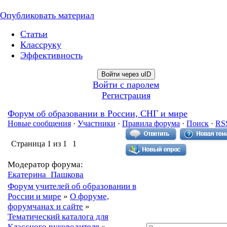
Опубликовать материал
Статьи
Классруку
Эффективность
Войти через uID
Войти с паролем
Регистрация
Форум об образовании в России, СНГ и мире
Новые сообщения
·
Участники
·
Правила форума
·
Поиск
·
RS
Страница
1
из
1
1
Модератор форума:
Екатерина_Пашкова
Форум учителей об образовании в
России и мире
»
О форуме,
форумчанах и сайте
»
Тематический каталога для
Классного руководителя
»