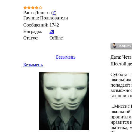
Ранг: Доцент (
?
)
Группа: Пользователи
Сообщений:
1742
Награды:
29
Статус:
Offline
Безымень
Дата: Четв
Шестой де
Безымень
Суббота -
школьнико
попадают 
возможнос
заканчивае
...Миссис
школьной 
пропитым 
нравится и
шатенка, 