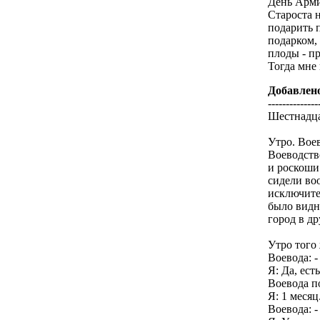
День Арми
Староста 
подарить 
подарком,
плоды - пр
Тогда мне 
Добавлен
--------------
Шестнадца
Утро. Воев
Воеводство
и роскоши
сидели во
исключите
было видно
город в др
Утро того
Воевода: -
Я: Да, ест
Воевода п
Я: 1 месяц
Воевода: -