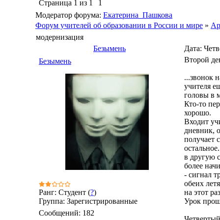
Страница
1
из
1
1
Модератор форума:
Екатерина_Пашкова
Форум учителей об образовании в России и мире
»
Ар
модернизация
Безымень
Дата: Четв
Второй де
Безымень
...звонок 
учителя ещ
головы в м
Кто-то пе
хорошо.
Входит учи
дневник, 
получает с
остальное.
в другую 
более нач
- сигнал т
обеих летя
Ранг: Студент (
?
)
на этот ра
Группа: Зарегистрированные
Урок прош
Сообщений:
182
Четвертый