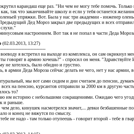
окрутил карандаш еще раз. "Ни чем не могу тебе помочь. Только
 как, так что заканчивайте школу и если у тебя останется желан
 оленьей упряжки. Вот. Была у нас три академии - инженер олен
Предыдущий Дед Мороз закрыл две предыдущих и всех отправил 
 слухи."
минусовым настроением. Вот так я не попал в части Деда Мороза
о
(02.03.2013, 13:27)
-------------------------------
воеводу я встретил на выходе из комплекса, он сам окрикнул ме
ты говорят в армию хочешь?" - спросил он меня. "Здравствуйте И
му не хотелось, было обидно и грустно.
ь, в армии Деда Мороза сейчас делать не чего, нет у нас армии,
атуральный, мы вот сами сидим и дни считаем до пенсии, думаем
 всех на пенсию, курсантов отправили за 2000 км в другую часть
илось то?
аю им историю с небольшими сокращениями. Ожидаю чего угодно
к и раньше.
в чем дело, кинушек насмотрелся значит,... девки безбашенные по
ало и конец не вяжутся по смыслу.
тебе не надо - там только отупеешь - говорит второй - тебе в гв