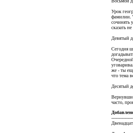
Восьмой д
Урок геог
фамилии. 
сочинять 
сказать не
Девятый д
Сегодня шк
догадывать
Очередной
уговарива
же - ты ещ
что тема в
Десятый д
Вернувшис
часто, про
Добавлен
--------------
Двенадцат