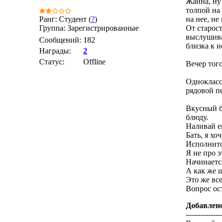
Жанна, ну 
толпой на 
Ранг: Студент (
?
)
на нее, не
Группа: Зарегистрированные
От старост
выслушива
Сообщений:
182
близка к и
Награды:
2
Статус:
Offline
Вечер того
Однокласс
рядовой пе
Вкусный б
блюду.
Наливай е
Бать, я хо
Исполнитс
Я не про э
Начинаетс
А как же 
Это же все
Вопрос ос
Добавлен
--------------