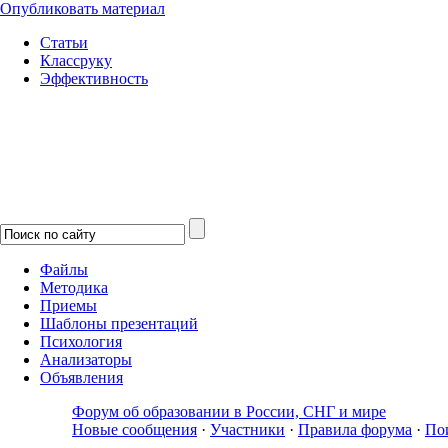
Опубликовать материал
Статьи
Классруку
Эффективность
Файлы
Методика
Приемы
Шаблоны презентаций
Психология
Анализаторы
Объявления
Форум об образовании в России, СНГ и мире
Новые сообщения
·
Участники
·
Правила форума
·
По