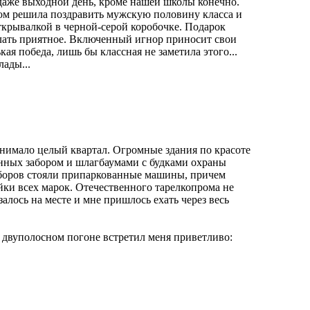
даже выходной день, кроме нашей школы конечно.
ом решила поздравить мужскую половину класса и
ткрывалкой в черной-серой коробочке. Подарок
лать приятное. Включенный игнор приносит свои
ая победа, лишь бы классная не заметила этого...
лады...
занимало целый квартал. Огромные здания по красоте
енных забором и шлагбаумами с будками охраны
аборов стояли припаркованные машины, причем
йки всех марок. Отечественного тарелкопрома не
алось на месте и мне пришлось ехать через весь
а двуполосном погоне встретил меня приветливо: