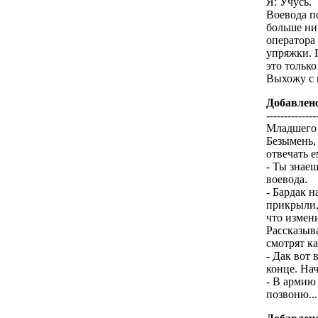
Я: Учусь.
Воевода п
больше ни
оператора
упряжки. 
это только
Выхожу с 
Добавлен
--------------
Младшего 
Безымень, 
отвечать е
- Ты знаеш
воевода.
- Бардак н
прикрыли,
что измен
Рассказыв
смотрят ка
- Дак вот 
конце. Нач
- В армию 
позвоню...