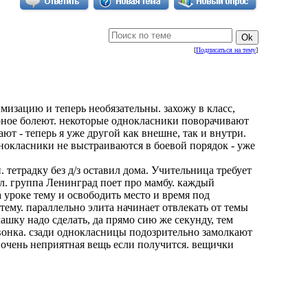
[
Подписаться на тему
]
имизацию и теперь необязательны. захожу в класс,
аверное болеют. некоторые однокласники поворачивают
ают - теперь я уже другой как внешне, так и внутри.
нокласники не выстраиваются в боевой порядок - уже
 тетрадку без д/з оставил дома. Учительница требует
ал. группа Ленинград поет про мамбу. каждый
а уроке тему и освободить место и время под
тему. параллельно элита начинает отвлекать от темы
шку надо сделать, да прямо сию же секунду, тем
звонка. сзади однокласницы подозрительно замолкают
а. очень неприятная вещь если получится. вещички