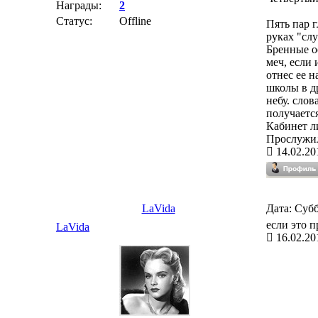
Награды:
2
Статус:
Offline
Пять пар г
руках "сл
Бренные о
меч, если 
отнес ее н
школы в др
небу. слов
получается
Кабинет л
Прослужил
14.02.20
LaVida
Дата: Субб
если это п
LaVida
16.02.20