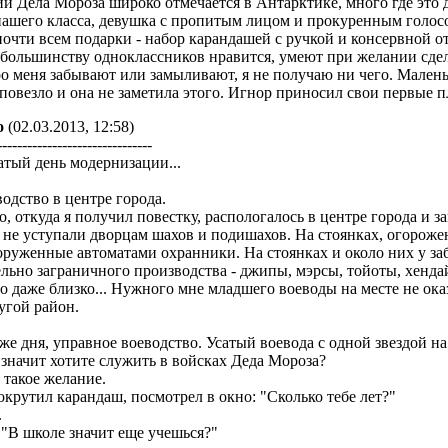
и Дела Мороза широко отмечается в Антарктике, много где это 
нашего класса, девушка с пропитым лицом и прокуренным голос
почти всем подарки - набор карандашей с ручкой и консервной о
 большинству одноклассников нравится, умеют при желании сде
о меня забывают или замыливают, я не получаю ни чего. Маленьк
повезло и она не заметила этого. Игнор приносил свои первые п
о
(02.03.2013, 12:58)
-------------------------------
тый день модернизации...
одство в центре города.
, откуда я получил повестку, распологалось в центре города и 
 не уступали дворцам шахов и подишахов. На стоянках, огорож
оруженные автоматами охранники. На стоянках и около них у з
льно заграничного производства - джипы, мэрсы, тойоты, хенда
 даже близко... Нужного мне младшего воеводы на месте не оказ
угой район.
 же дня, управное воеводство. Усатый воевода с одной звездой н
 значит хотите служить в войсках Деда Мороза?
ь такое желание.
окрутил карандаш, посмотрел в окно: "Сколько тебе лет?"
.
 "В школе значит еще учешься?"