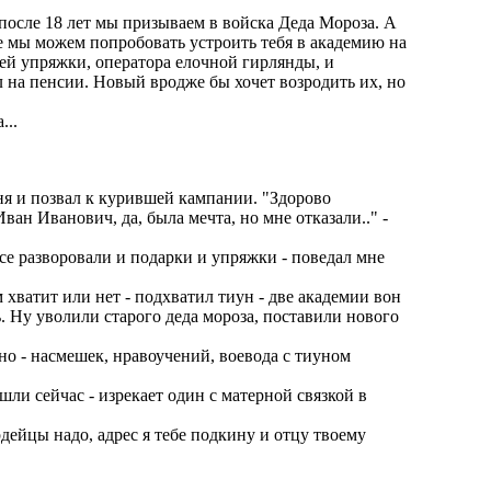
 после 18 лет мы призываем в войска Деда Мороза. А
ие мы можем попробовать устроить тебя в академию на
ьей упряжки, оператора елочной гирлянды, и
на пенсии. Новый вродже бы хочет возродить их, но
...
ня и позвал к курившей кампании. "Здорово
ван Иванович, да, была мечта, но мне отказали.." -
 все разворовали и подарки и упряжки - поведал мне
 хватит или нет - подхватил тиун - две академии вон
. Ну уволили старого деда мороза, поставили нового
 - насмешек, нравоучений, воевода с тиуном
шли сейчас - изрекает один с матерной связкой в
ардейцы надо, адрес я тебе подкину и отцу твоему