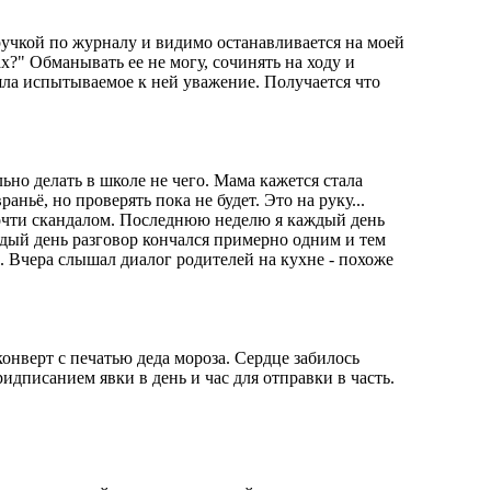
учкой по журналу и видимо останавливается на моей
?" Обманывать ее не могу, сочинять на ходу и
яла испытываемое к ней уважение. Получается что
ьно делать в школе не чего. Мама кажется стала
ньё, но проверять пока не будет. Это на руку...
почти скандалом. Последнюю неделю я каждый день
ждый день разговор кончался примерно одним и тем
шь. Вчера слышал диалог родителей на кухне - похоже
нверт с печатью деда мороза. Сердце забилось
ридписанием явки в день и час для отправки в часть.