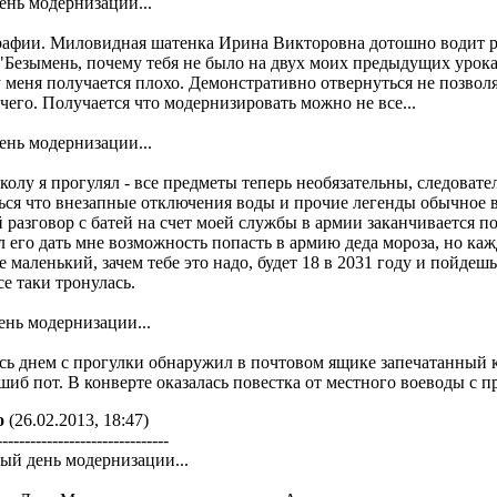
ень модернизации...
рафии. Миловидная шатенка Ирина Викторовна дотошно водит р
"Безымень, почему тебя не было на двух моих предыдущих уроках
у меня получается плохо. Демонстративно отвернуться не позвол
 чего. Получается что модернизировать можно не все...
ень модернизации...
олу я прогулял - все предметы теперь необязательны, следовател
ся что внезапные отключения воды и прочие легенды обычное вра
 разговор с батей на счет моей службы в армии заканчивается 
л его дать мне возможность попасть в армию деда мороза, но ка
е маленький, зачем тебе это надо, будет 18 в 2031 году и пойде
се таки тронулась.
ень модернизации...
ь днем с прогулки обнаружил в почтовом ящике запечатанный ко
шиб пот. В конверте оказалась повестка от местного воеводы с п
о
(26.02.2013, 18:47)
-------------------------------
ый день модернизации...