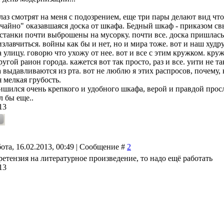
лаз смотрят на меня с подозрением, еще три пары делают вид чт
учайно" оказавшаяся доска от шкафа. Бедный шкаф - приказом с
станки почти выброшены на мусорку. почти все. доска пришлась
излавчиться. войны как бы и нет, но и мира тоже. вот и наш худр
а улицу. говорю что ухожу от нее. вот и все с этим кружком. к
угой раион города. кажется вот так просто, раз и все. уити не т
а выдавливаются из рта. вот не люблю я этих распросов, почему, 
 мелкая грубость.
ишился очень крепкого и удобного шкафа, верой и правдой прос
 бы еще..
13
ота, 16.02.2013, 00:49 | Сообщение #
2
ретензия на литературное произведение, то надо ещё работать
13