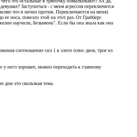
. Чего это остальные в тряпочку помалкивают? Ах да,
 девушке? Заступиться - с меня агрессия переключится
заявляю что я лично против. Переключаются на меня)
о ее носа, повезло этой на этот раз. От Грабберс
жизни научили, Безымень". Если бы она знала как она
вения соотношение сил 1 к элите плюс двое, трое из
е у него хорошее, можно переходить к главному
е дни это скользкая тема.