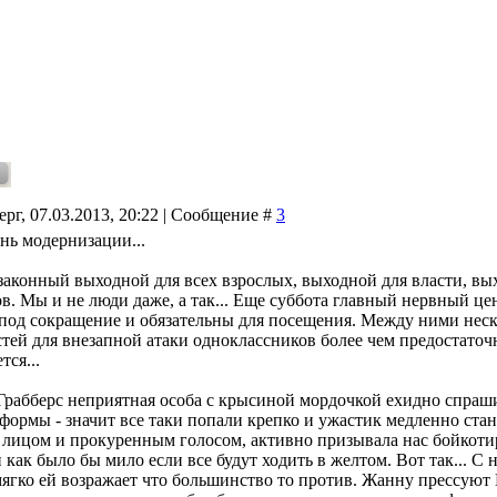
ерг, 07.03.2013, 20:22 | Сообщение #
3
нь модернизации...
 законный выходной для всех взрослых, выходной для власти, вы
в. Мы и не люди даже, а так... Еще суббота главный нервный цен
под сокращение и обязательны для посещения. Между ними нес
тей для внезапной атаки одноклассников более чем предостаточн
тся...
 Грабберс неприятная особа с крысиной мордочкой ехидно спраш
формы - значит все таки попали крепко и ужастик медленно стан
лицом и прокуренным голосом, активно призывала нас бойкотир
 как было бы мило если все будут ходить в желтом. Вот так... С 
мягко ей возражает что большинство то против. Жанну прессуют