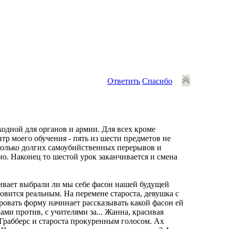
Ответить
Спасибо
ходной для органов и армии. Для всех кроме
тр моего обучения - пять из шести предметов не
колько долгих самоубийственных перерывов и
о. Наконец то шестой урок заканчивается и смена
ивает выбрали ли мы себе фасон нашей будущей
овится реальным. На перемене староста, девушка с
овать форму начинает рассказывать какой фасон ей
нами против, с учителями за... Жанна, красивая
 Грабберс и староста прокуренным голосом. Ах