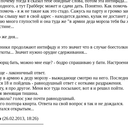
почему тогда я сказал тебе обидные слова, потом эта интифада..
одного, а тут Грабберс может и сдачи дать. Понятно. Как помочь
 помочь - я ж не такие как это стадо. Сажусь на парту и громко 
ы слышу мат в свой адрес - находится далеко, кулак не достанет д
ю много глупостей и она туда же "в армии деда мороза тебя бы 
стине...
 же дня...
ники продолжают интифаду и это значит что в случае боестолкно
хоты... Значит нужно орудие сдерживания...
орщ бать, можно мне еще? - бодро спрашиваю у бати. Настроени
ще - лаконичный ответ.
чу в армию к деду морозу - выжидающе смотрю на него. Последни
я 18 и пойдешь - равнодушный ответ с нотками раздражения.
ту, я про другое. Меня все туда посылают, вот я и решил пойти.
я звенящая тишина.
школа? голос уже почти равнодушный.
го полтора квирта. Ответа на свой вопрос я так и не дождался.
тался открытым...
о
(26.02.2013, 18:26)
-------------------------------