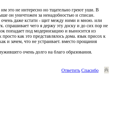
о им это не интересно но тщательно греют уши. В
выше он уничтожен за ненадобностью и списан.
 очень даже кстати - щит между ними и мною. или
ук. спрашивает чего я держу эту доску и до сих пор не
ружок попадает под модернизацию и выносится из
ак просто как это представлялось дома. язык присох к
как и зачем, что не устраивает. вместо прощания
лужившего очень долго на благо образования.
Ответить
Спасибо