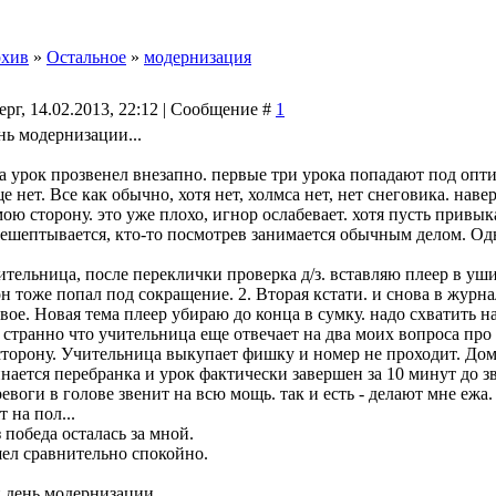
хив
»
Остальное
»
модернизация
ерг, 14.02.2013, 22:12 | Сообщение #
1
нь модернизации...
на урок прозвенел внезапно. первые три урока попадают под опт
е нет. Все как обычно, хотя нет, холмса нет, нет снеговика. н
ою сторону. это уже плохо, игнор ослабевает. хотя пусть привык
решептывается, кто-то посмотрев занимается обычным делом. Од
тельница, после переклички проверка д/з. вставляю плеер в уши.
он тоже попал под сокращение. 2. Вторая кстати. и снова в журн
вое. Новая тема плеер убираю до конца в сумку. надо схватить н
 странно что учительница еще отвечает на два моих вопроса про 
сторону. Учительница выкупает фишку и номер не проходит. Дома
инается перебранка и урок фактически завершен за 10 минут до 
ревоги в голове звенит на всю мощь. так и есть - делают мне еж
т на пол...
з победа осталась за мной.
ел сравнительно спокойно.
 день модернизации...