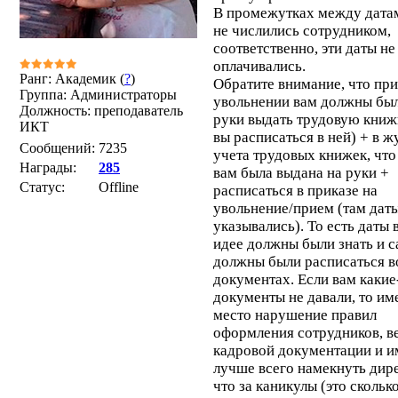
В промежутках между дата
не числились сотрудником,
соответственно, эти даты не
оплачивались.
Ранг: Академик (
?
)
Обратите внимание, что при
Группа: Администраторы
увольнении вам должны был
Должность: преподаватель
руки выдать трудовую книж
ИКТ
вы расписаться в ней) + в ж
Сообщений:
7235
учета трудовых книжек, что
Награды:
285
вам была выдана на руки +
Статус:
Offline
расписаться в приказе на
увольнение/прием (там дат
указывались). То есть даты 
идее должны были знать и 
должны были расписаться в
документах. Если вам какие
документы не давали, то им
место нарушение правил
оформления сотрудников, в
кадровой документации и и
лучше всего намекнуть дире
что за каникулы (это сколько