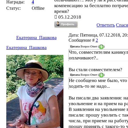
Награды:
4
компенсацию за бесплатно потрач
Статус:
Offline
время?
05.12.2018
Ответить
Спас
Дата: Пятница, 07.12.2018, 20:
Екатерина_Пашкова
Сообщение #
2
Цитата
Вопрос-Ответ
(
)
Екатерина_Пашкова
Что, совместителям канику
оплачивают?..
Вы стали совместителем?
Цитата
Вопрос-Ответ
(
)
Не сообщено мне было, что
ходить-то не надо...
Вы писали два заявления: н
увольнение и на прием на р
В заявлении на увольнение 
писали: прошу уволить с та
числа, при приеме на работ
прошу принять с такого-то 