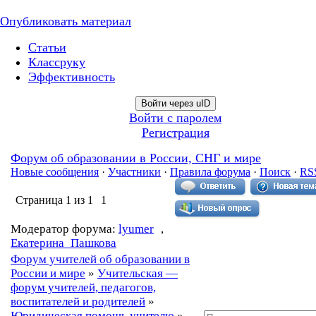
Опубликовать материал
Статьи
Классруку
Эффективность
Войти через uID
Войти с паролем
Регистрация
Форум об образовании в России, СНГ и мире
Новые сообщения
·
Участники
·
Правила форума
·
Поиск
·
RS
Страница
1
из
1
1
Модератор форума:
lyumer
,
Екатерина_Пашкова
Форум учителей об образовании в
России и мире
»
Учительская —
форум учителей, педагогов,
воспитателей и родителей
»
Юридическая помощь учителю
»