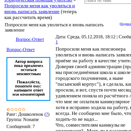
Попросили меня как уволиться и
вновь написать заявление
(теперь
как рассчитать время)
Попросили меня как уволиться и вновь написать
[
Подписа
заявление
Дата: Среда, 05.12.2018, 18:12 | Соо
Вопрос-Ответ
1
Попросили меня как пенсионера
Вопрос-Ответ
уволиться и вновь написать заявле
приёме на работу в качестве учите
Доверяя своей администрации (пр
мы присоединённая школа к школе
городского подчинения, а ныне
"пасынский корпус"), я сделала, ка
просили, и вот, спустя почти месяц
удивлением поняла из расчётного 
что мне не оплатили каникулярное
хотя я исправно ходила на работу, 
всегда. Не сообщено мне было, чт
Ранг: Дошколенок (
?
)
ходить-то не надо...
Группа: Noname
Что, совместителям каникулы не
Сообщений:
7
оплачивают?.. Могу ли я рассчиты