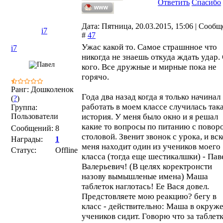
Ответить
Спасибо
Дата: Пятница, 20.03.2015, 15:06 | Сооб
i7
#
47
Ужас какой то. Самое страшнное что
i7
никогда не знаешь откуда ждать удар.
кого. Все дружные и мирные пока не
горячо.
Ранг: Дошколенок
Года два назад когда я только начинал
(
?
)
работать в моем классе случилась так
Группа:
Пользователи
история. У меня было окно и я решал
какие то вопросы по питанию с повор
Сообщений:
8
столовой. Звенит звонок с урока, и вс
Награды:
1
меня находит один из учеников моего
Статус:
Offline
класса (тогда еще шестикалшки) - Пав
Валерьевич! (В целях коректронсти
назову вымышленые имена) Маша
таблеток наглотась! Ее Вася довел.
Предстовляете мою реакцию? бегу в
класс - действительно: Маша в окруж
учеников сидит. Говорю что за таблетк