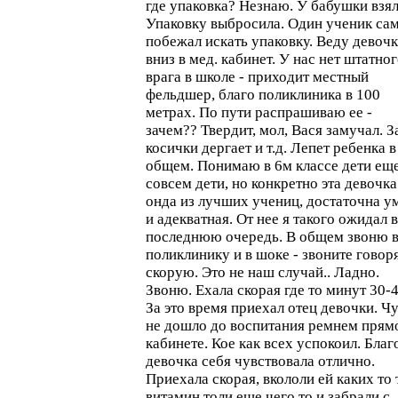
где упаковка? Незнаю. У бабушки взял
Упаковку выбросила. Один ученик са
побежал искать упаковку. Веду девоч
вниз в мед. кабинет. У нас нет штатно
врага в школе - приходит местный
фельдшер, благо поликлиника в 100
метрах. По пути распрашиваю ее -
зачем?? Твердит, мол, Вася замучал. З
косички дергает и т.д. Лепет ребенка в
общем. Понимаю в 6м классе дети ещ
совсем дети, но конкретно эта девочка
онда из лучших учениц, достаточна у
и адекватная. От нее я такого ожидал в
последнюю очередь. В общем звоню 
поликлинику и в шоке - звоните говоря
скорую. Это не наш случай.. Ладно.
Звоню. Ехала скорая где то минут 30-4
За это время приехал отец девочки. Ч
не дошло до воспитания ремнем прям
кабинете. Кое как всех успокоил. Благ
девочка себя чувствовала отлично.
Приехала скорая, вкололи ей каких то 
витамин толи еще чего то и забрали с