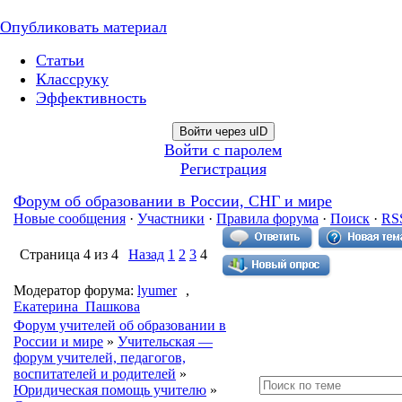
Опубликовать материал
Статьи
Классруку
Эффективность
Войти через uID
Войти с паролем
Регистрация
Форум об образовании в России, СНГ и мире
Новые сообщения
·
Участники
·
Правила форума
·
Поиск
·
RS
Страница
4
из
4
Назад
1
2
3
4
Модератор форума:
lyumer
,
Екатерина_Пашкова
Форум учителей об образовании в
России и мире
»
Учительская —
форум учителей, педагогов,
воспитателей и родителей
»
Юридическая помощь учителю
»