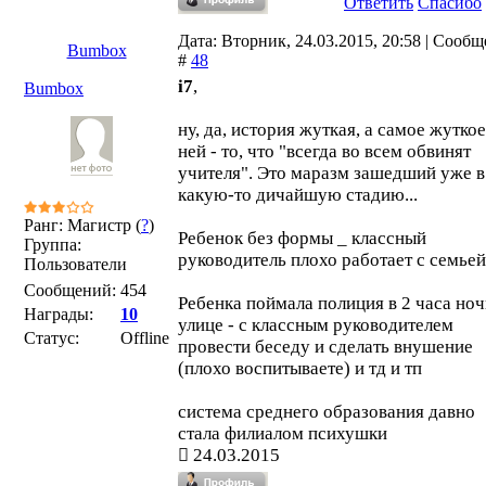
Ответить
Спасибо
Дата: Вторник, 24.03.2015, 20:58 | Сооб
Bumbox
#
48
i7
,
Bumbox
ну, да, история жуткая, а самое жуткое
ней - то, что "всегда во всем обвинят
учителя". Это маразм зашедший уже в
какую-то дичайшую стадию...
Ранг: Магистр (
?
)
Ребенок без формы _ классный
Группа:
руководитель плохо работает с семьей
Пользователи
Сообщений:
454
Ребенка поймала полиция в 2 часа ноч
Награды:
10
улице - с классным руководителем
Статус:
Offline
провести беседу и сделать внушение
(плохо воспитываете) и тд и тп
система среднего образования давно
стала филиалом психушки
24.03.2015