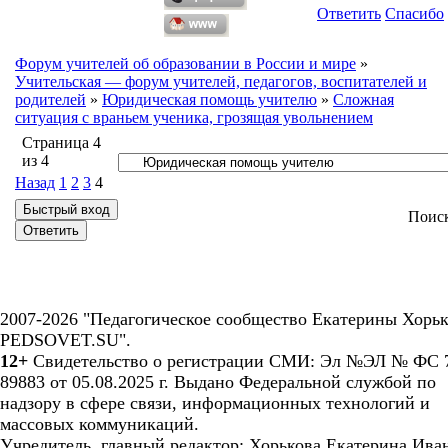
Ответить
Спасибо
Форум учителей об образовании в России и мире
»
Учительская — форум учителей, педагогов, воспитателей и
родителей
»
Юридическая помощь учителю
»
Сложная
ситуация с враньем ученика, грозящая увольнением
Страница
4
из
4
Назад
1
2
3
4
Поис
2007-2026 "Педагогическое сообщество Екатерины Хорьк
PEDSOVET.SU".
12+
Свидетельство о регистрации СМИ: Эл №ЭЛ № ФС 7
89883 от 05.08.2025 г. Выдано Федеральной службой по
надзору в сфере связи, информационных технологий и
массовых коммуникаций.
Учредитель, главный редактор: Хорькова Екатерина Ива