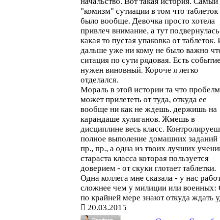
начальство. Вот такая история. Самый
"комизм" сутиации в том что таблеток 
было вообще. Девочка просто хотела
привлеч внимание, а тут подвернулась
какая то пустая упаковка от таблеток. 
дальше уже ни кому не было важно чт
ситация по сути рядовая. Есть событие
нужен виновный. Короче я легко
отделался.
Мораль в этой истории та что пробел
может прилететь от туда, откуда ее
вообще ни как не ждешь. держишь на
карандаше хулиганов. Жмешь в
дисциплине весь класс. Контролируеш
полное выполение домашних заданий 
пр., пр., а одна из твоих лучших учени
стараста класса которая пользуется
доверием - от скуки глотает таблетки.
Одна коллега мне сказала - у нас рабо
сложнее чем у милиции или военных:
по крайней мере знают откуда ждать у
20.03.2015