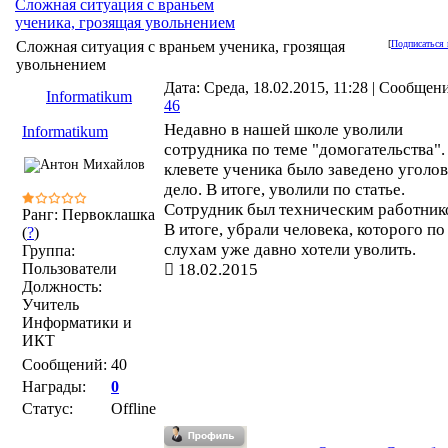
Сложная ситуация с враньем
ученика, грозящая увольнением
Сложная ситуация с враньем ученика, грозящая
[
Подписаться 
увольнением
Дата: Среда, 18.02.2015, 11:28 | Сообщен
Informatikum
46
Недавно в нашей школе уволили
Informatikum
сотрудника по теме "домогательства".
клевете ученика было заведено уголо
дело. В итоге, уволили по статье.
Сотрудник был техническим работник
Ранг: Первоклашка
В итоге, убрали человека, которого по
(
?
)
слухам уже давно хотели уволить.
Группа:
Пользователи
18.02.2015
Должность:
Учитель
Информатики и
ИКТ
Сообщений:
40
Награды:
0
Статус:
Offline