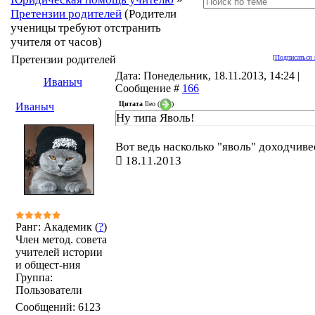
Претензии родителей
(Родители
ученицы требуют отстранить
учителя от часов)
Претензии родителей
[
Подписаться 
Дата: Понедельник, 18.11.2013, 14:24 |
Иваныч
Сообщение #
166
Цитата
Ileo
(
)
Иваныч
Ну типа Яволь!
Вот ведь насколько "яволь" доходчиве
18.11.2013
Ранг: Академик (
?
)
Член метод. совета
учителей истории
и общест-ния
Группа:
Пользователи
Сообщений:
6123