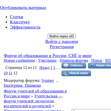
Опубликовать материал
Статьи
Классруку
Эффективность
Войти через uID
Войти с паролем
Регистрация
Форум об образовании в России, СНГ и мире
Новые сообщения
·
Участники
·
Правила форума
·
Поиск
·
RS
Страница
12
из
12
Назад
1
2
…
10
11
12
Модератор форума:
lyumer
,
Екатерина_Пашкова
Форум учителей об образовании в
России и мире
»
Учительская —
форум учителей, педагогов,
воспитателей и родителей
»
Юридическая помощь учителю
»