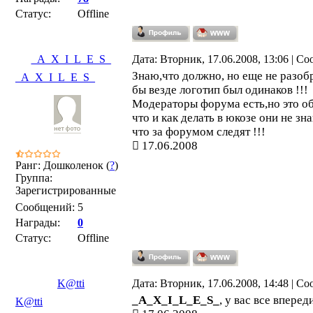
Статус:
Offline
_A_X_I_L_E_S_
Дата: Вторник, 17.06.2008, 13:06 | С
Знаю,что должно, но еще не разобр
_A_X_I_L_E_S_
бы везде логотип был одинаков !!!
Модераторы форума есть,но это о
что и как делать в юкозе они не зн
что за форумом следят !!!
17.06.2008
Ранг: Дошколенок (
?
)
Группа:
Зарегистрированные
Сообщений:
5
Награды:
0
Статус:
Offline
K@tti
Дата: Вторник, 17.06.2008, 14:48 | С
_A_X_I_L_E_S_
, у вас все вперед
K@tti