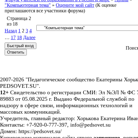
"Компьютерная тема"
»
Оцените мой сайт
(К оценке
приглашаются все участники форума)
Страница
2
из
18
Назад
1
2
3
4
…
17
18
Далее
Поис
2007-2026 "Педагогическое сообщество Екатерины Хорьк
PEDSOVET.SU".
12+
Свидетельство о регистрации СМИ: Эл №ЭЛ № ФС 7
89883 от 05.08.2025 г. Выдано Федеральной службой по
надзору в сфере связи, информационных технологий и
массовых коммуникаций.
Учредитель, главный редактор: Хорькова Екатерина Ива
Контакты: +7-920-0-777-397, info@pedsovet.su
Домен: https://pedsovet.su/
Копирование материалов сайта строго
запрещено
, регул