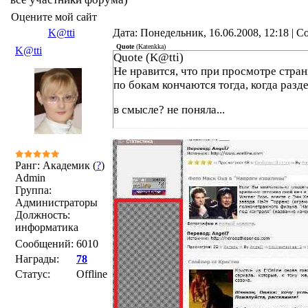
Оцените мой сайт
K@tti
Дата: Понедельник, 16.06.2008, 12:18 | 
Quote
(
Katenkka
)
K@tti
Quote (K@tti)
Не нравится, что при просмотре стра
по бокам кончаются тогда, когда разд
в смысле? не поняла...
Ранг: Академик (
?
)
Admin
Группа:
Администраторы
Должность:
информатика
Сообщений:
6010
Награды:
78
Статус:
Offline