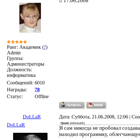
17.06.2008
Ранг: Академик (
?
)
Admin
Группа:
Администраторы
Должность:
информатика
Сообщений:
6010
Награды:
78
Статус:
Offline
DoLLaR
Дата: Суббота, 21.06.2008, 12:06 | С
Quote
(
informatik
)
DoLLaR
Я сам никогда не пробовал создават
находил программку, облегчающую