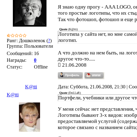
Я знаю одну прогу - AAA LOGO, он
того простые логотипы, что их ст
Так что фотошоп, фотошоп и еще р
Quote
(
K@tti
)
Логотипа у сайта нет, но мне само
логотип.
Ранг: Дошколенок (
?
)
Группа: Пользователи
А что должно на нем быть, на лог
Сообщений:
16
другое что-то.....
Награды:
0
21.06.2008
Статус:
Offline
K@tti
Дата: Суббота, 21.06.2008, 21:30 | С
Quote
(
DoLLaR
)
K@tti
Портфели, учебники или другое что-
У меня сейчас нет представления, 
Логотипы бывают 3-х видов: изобр
предоставляемой услугой (содержа
которое связано с названием сайта