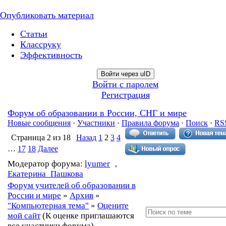
Опубликовать материал
Статьи
Классруку
Эффективность
Войти через uID
Войти с паролем
Регистрация
Форум об образовании в России, СНГ и мире
Новые сообщения
·
Участники
·
Правила форума
·
Поиск
·
RS
Страница
2
из
18
Назад
1
2
3
4
…
17
18
Далее
Модератор форума:
lyumer
,
Екатерина_Пашкова
Форум учителей об образовании в
России и мире
»
Архив
»
"Компьютерная тема"
»
Оцените
мой сайт
(К оценке приглашаются
все участники форума)