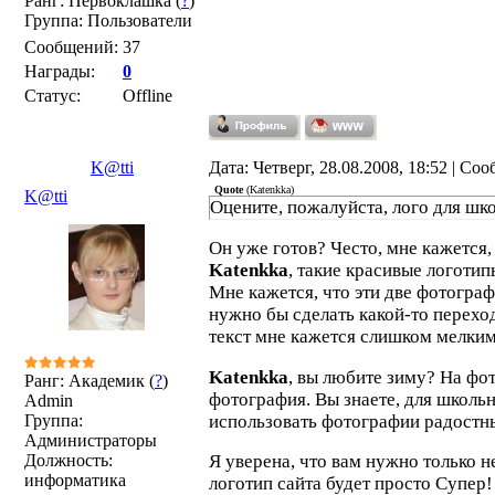
Ранг: Первоклашка (
?
)
Группа: Пользователи
Сообщений:
37
Награды:
0
Статус:
Offline
K@tti
Дата: Четверг, 28.08.2008, 18:52 | Со
Quote
(
Katenkka
)
K@tti
Оцените, пожалуйста, лого для шк
Он уже готов? Често, мне кажется, ч
Katenkka
, такие красивые логотип
Мне кажется, что эти две фотограф
нужно бы сделать какой-то перехо
текст мне кажется слишком мелким
Katenkka
, вы любите зиму? На фот
Ранг: Академик (
?
)
фотография. Вы знаете, для школьн
Admin
Группа:
использовать фотографии радостн
Администраторы
Должность:
Я уверена, что вам нужно только н
информатика
логотип сайта будет просто Супер