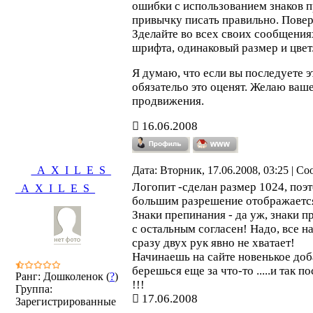
ошибки с использованием знаков п
привычку писать правильно. Поверь
Зделайте во всех своих сообщения
шрифта, одинаковый размер и цвет
Я думаю, что если вы последуете э
обязательо это оценят. Желаю ваш
продвижения.
16.06.2008
_A_X_I_L_E_S_
Дата: Вторник, 17.06.2008, 03:25 | С
Логопит -сделан размер 1024, поэ
_A_X_I_L_E_S_
большим разрешение отображаетс
Знаки препинания - да уж, знаки пре
с остальным согласен! Надо, все на
сразу двух рук явно не хватает!
Начинаешь на сайте новенькое доб
берешься еще за что-то .....и так 
Ранг: Дошколенок (
?
)
!!!
Группа:
17.06.2008
Зарегистрированные