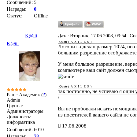
Сообщений:
5
Награды:
0
Статус:
Offline
K@tti
Дата: Вторник, 17.06.2008, 09:54 | С
Quote
(
_A_X_I_L_E_S_
)
K@tti
Логопит -сделан размер 1024, поэ
большим разрешение отображаетс
У меня большое разрешение, верно
компьютере ваш сайт должен смот
Quote
(
_A_X_I_L_E_S_
)
так постоянно, не успеваю я один у
Ранг: Академик (
?
)
\
Admin
Группа:
Вы не пробовали искать помощник
Администраторы
из посетителей вашего сайта не со
Должность:
информатика
17.06.2008
Сообщений:
6010
Награды:
78