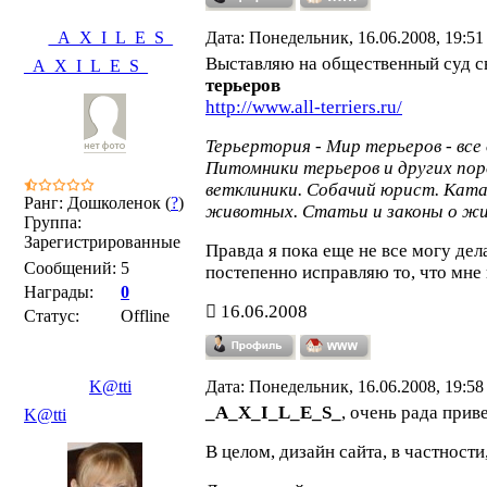
_A_X_I_L_E_S_
Дата: Понедельник, 16.06.2008, 19:5
Выставляю на общественный суд с
_A_X_I_L_E_S_
терьеров
http://www.all-terriers.ru/
Терьертория - Мир терьеров - все 
Питомники терьеров и других по
ветклиники. Собачий юрист. Ката
Ранг: Дошколенок (
?
)
животных. Статьи и законы о ж
Группа:
Зарегистрированные
Правда я пока еще не все могу дел
Сообщений:
5
постепенно исправляю то, что мне 
Награды:
0
16.06.2008
Статус:
Offline
K@tti
Дата: Понедельник, 16.06.2008, 19:5
_A_X_I_L_E_S_
, очень рада прив
K@tti
В целом, дизайн сайта, в частности