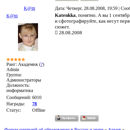
K@tti
Дата: Четверг, 28.08.2008, 19:59 | Со
Katenkka
, понятно. А вы 1 сентяб
K@tti
и сфотографируйте, как несут пер
сюжет.
28.08.2008
Ранг: Академик (
?
)
Admin
Группа:
Администраторы
Должность:
информатика
Сообщений:
6010
Награды:
78
Статус:
Offline
Форум учителей об образовании в России и мире
»
Архив
»