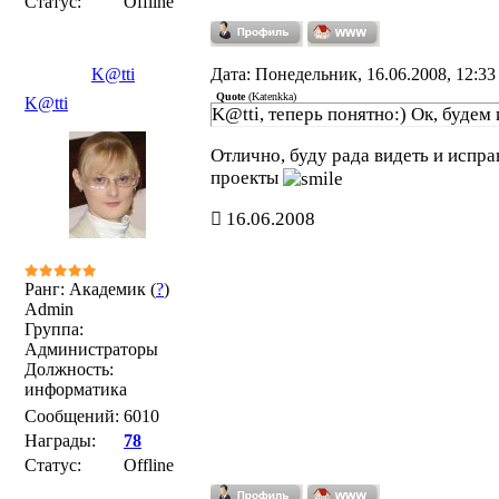
Статус:
Offline
K@tti
Дата: Понедельник, 16.06.2008, 12:3
Quote
(
Katenkka
)
K@tti
K@tti, теперь понятно:) Ок, будем
Отлично, буду рада видеть и испра
проекты
16.06.2008
Ранг: Академик (
?
)
Admin
Группа:
Администраторы
Должность:
информатика
Сообщений:
6010
Награды:
78
Статус:
Offline