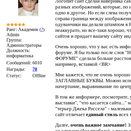
Логопит сайт сделан наверняка са
разных изображений, которые, по 
одно в другое. Но если слева полу
справа граница между изображени
одуванчики вы делали штампом в 
Ранг: Академик (
?
)
неаккурато, но все-таки хорошо, что
Admin
сайтов и придает вашему сайту ин
Группа:
Администраторы
Очень хорошо, что у вас есть инф
Должность:
форуме. Я бы только после сло
информатика
ФОРУМЕ" сделала больше расстоя
Сообщений:
6010
например, вставкой <BR>
Награды:
78
Мне кажется, что не очень хорошо
Статус:
Offline
ЗАГЛАВНЫЕ БУКВЫ. Можно исполь
начертание, выравнивание по центр
В том же информере, посмотрите,
выставки", "что касается сайта..."
"терьер Джека Рассела" - маленьк
сайт отличает
единый стиль
всех 
Далее,
очень важное замчание!
З
со словами (без пробела), а после