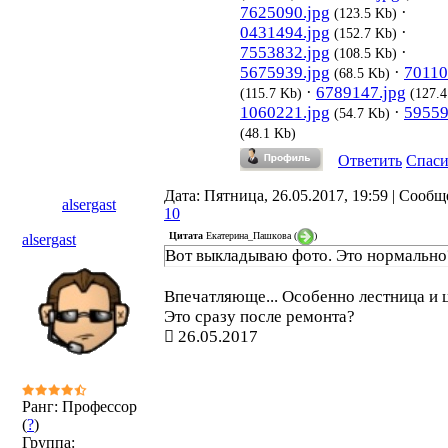
7625090.jpg
·
(123.5 Kb)
0431494.jpg
·
(152.7 Kb)
7553832.jpg
·
(108.5 Kb)
5675939.jpg
·
70110
(68.5 Kb)
·
6789147.jpg
(115.7 Kb)
(127.4
1060221.jpg
·
59559
(54.7 Kb)
(48.1 Kb)
Ответить
Спас
Дата: Пятница, 26.05.2017, 19:59 | Сообщ
alsergast
10
Цитата
Екатерина_Пашкова
(
)
alsergast
Вот выкладываю фото. Это нормально
Впечатляюще... Особенно лестница и
Это сразу после ремонта?
26.05.2017
Ранг: Профессор
(
?
)
Группа: