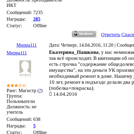
ИКТ
Сообщений:
7235
Награды:
285
Статус:
Offline
Ответить
Спас
Мирра111
Дата: Четверг, 14.04.2016, 11:20 | Сообщ
Екатерина_Пашкова
, у нас немножк
Мирра111
так всё происходит. В квитанции об оп
есть строчка "содержание общедолев
имущества", на эти деньги УК произв
необходимый ремонт в доме. Нашему
10 лет, ремонт в подъезде делали два 
(побелка+покраска).
Ранг: Магистр (
?
)
14.04.2016
Группа:
Пользователи
Должность: не
учитель
Сообщений:
638
Награды:
5
Статус:
Offline