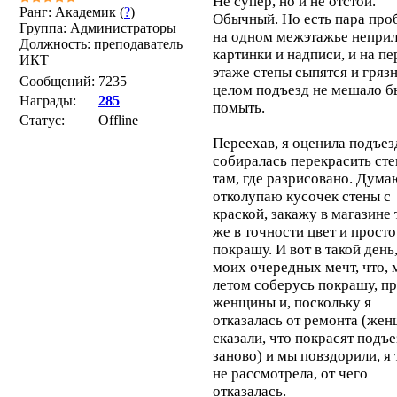
Не супер, но и не отстой.
Ранг: Академик (
?
)
Обычный. Но есть пара про
Группа: Администраторы
на одном межэтажье непри
Должность: преподаватель
картинки и надписи, и на п
ИКТ
этаже степы сыпятся и гряз
Сообщений:
7235
целом подъезд не мешало б
Награды:
285
помыть.
Статус:
Offline
Переехав, я оценила подъез
собиралась перекрасить ст
там, где разрисовано. Дума
отколупаю кусочек стены с
краской, закажу в магазине 
же в точности цвет и просто
покрашу. И вот в такой день
моих очередных мечт, что, 
летом соберусь покрашу, п
женщины и, поскольку я
отказалась от ремонта (же
сказали, что покрасят подъе
заново) и мы повздорили, я 
не рассмотрела, от чего
отказалась.