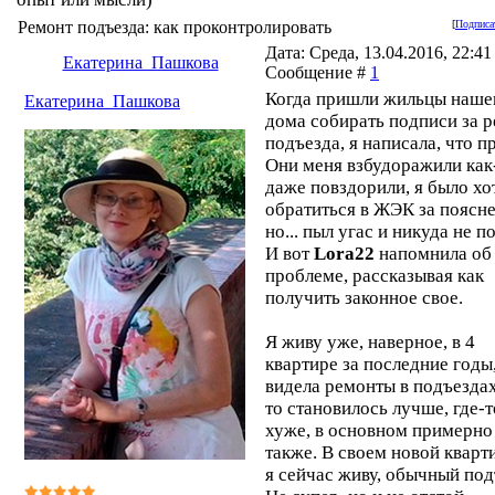
Ремонт подъезда: как проконтролировать
[
Подписа
Дата: Среда, 13.04.2016, 22:41 
Екатерина_Пашкова
Сообщение #
1
Когда пришли жильцы наше
Екатерина_Пашкова
дома собирать подписи за 
подъезда, я написала, что п
Они меня взбудоражили как
даже повздорили, я было хо
обратиться в ЖЭК за поясн
но... пыл угас и никуда не п
И вот
Lora22
напомнила об 
проблеме, рассказывая как
получить законное свое.
Я живу уже, наверное, в 4
квартире за последние годы,
видела ремонты в подъездах
то становилось лучше, где-т
хуже, в основном примерно
также. В своем новой кварти
я сейчас живу, обычный под