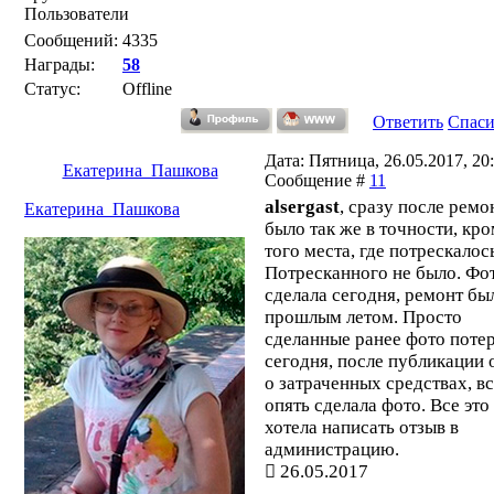
Пользователи
Сообщений:
4335
Награды:
58
Статус:
Offline
Ответить
Спас
Дата: Пятница, 26.05.2017, 20:
Екатерина_Пашкова
Сообщение #
11
alsergast
, сразу после ремо
Екатерина_Пашкова
было так же в точности, кр
того места, где потрескалос
Потресканного не было. Фо
сделала сегодня, ремонт бы
прошлым летом. Просто
сделанные ранее фото потер
сегодня, после публикации 
о затраченных средствах, вс
опять сделала фото. Все это
хотела написать отзыв в
администрацию.
26.05.2017