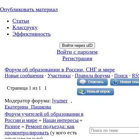
Опубликовать материал
Статьи
Классруку
Эффективность
Войти через uID
Войти с паролем
Регистрация
Форум об образовании в России, СНГ и мире
Новые сообщения
·
Участники
·
Правила форума
·
Поиск
·
RS
Страница
1
из
1
1
Модератор форума:
lyumer
,
Екатерина_Пашкова
Форум учителей об образовании в
России и мире
»
Наши интересы
»
Разное
»
Ремонт подъезда: как
проконтролировать
(у кого есть
опыт или мысли)