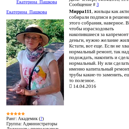
Екатерина_Пашкова
Сообщение #
3
Мирра111
, жильцы как акт
Екатерина_Пашкова
собирали подписи в решени
этого собрания, наверное. 
чтобы израсходовать
накопившиеся за капремонт
деньги, нужно желание жил
Кстати, вот еще. Если не хва
нормальный ремонт, так на
подождать, накопить и сдел
нормальный. Ну или сделат
именно капитальный ремонт
трубы какие-то заменить, е
то полезное.
14.04.2016
Ранг: Академик (
?
)
Группа: Администраторы
Должность: преподаватель