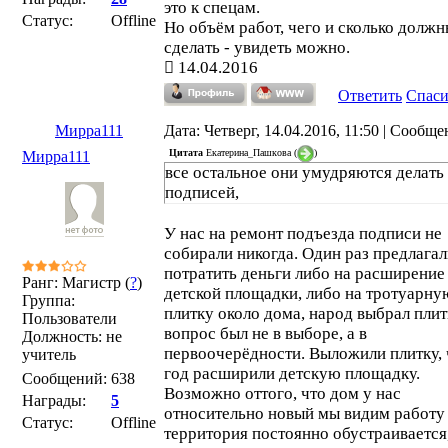
это к спецам.
Статус:
Offline
Но объём работ, чего и сколько долж
сделать - увидеть можно.
14.04.2016
Ответить
Спас
Мирра111
Дата: Четверг, 14.04.2016, 11:50 | Сообщ
Цитата
Екатерина_Пашкова
(
)
Мирра111
все остальное они умудряются делать
подписей,
У нас на ремонт подъезда подписи не
собирали никогда. Один раз предлага
потратить деньги либо на расширение
Ранг: Магистр (
?
)
детской площадки, либо на тротуарну
Группа:
плитку около дома, народ выбрал плит
Пользователи
вопрос был не в выборе, а в
Должность: не
первоочерёдности. Выложили плитку, 
учитель
год расширили детскую площадку.
Сообщений:
638
Возможно оттого, что дом у нас
Награды:
5
относительно новый мы видим работу
Статус:
Offline
территория постоянно обустраивается