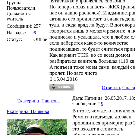
пятиэтажке управлялись спокойно.
Группа:
Но теперь новая напасть - ЖКХ (рань
Пользователи
нас он давно распался). И администра
Должность:
активно его продвигает, а сдавать ден
учитель
туда, и сюда вряд ли будут. В договор
Сообщений:
257
говорится лишь о мелком ремонте, я н
Награды:
6
подписала и услышала, что в любом с
Статус:
Offline
если наберется какое-то количество
подписавших, то будет считаться при
Как вариант ТСЖ, но со всем домом
разбираться канитель большая (110 кв
А подъезд тоже моем сами, каждый с
пролет. Но зато чисто.
15.04.2016
Ответить
Спас
Дата: Пятница, 26.05.2017, 18:
Екатерина_Пашкова
Сообщение #
9
В итоге, чем дело кончилось
Екатерина_Пашкова
Ремонт в подъезде должен
проводиться примерно раз 3
это входит в стоимость
обслуживания жилья,