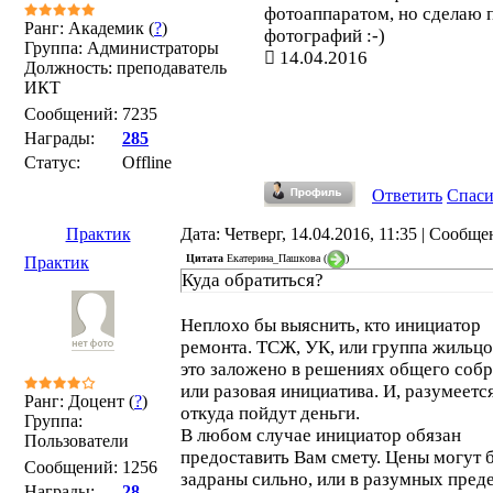
фотоаппаратом, но сделаю 
Ранг: Академик (
?
)
фотографий :-)
Группа: Администраторы
14.04.2016
Должность: преподаватель
ИКТ
Сообщений:
7235
Награды:
285
Статус:
Offline
Ответить
Спас
Практик
Дата: Четверг, 14.04.2016, 11:35 | Сообщ
Цитата
Екатерина_Пашкова
(
)
Практик
Куда обратиться?
Неплохо бы выяснить, кто инициатор
ремонта. ТСЖ, УК, или группа жильцо
это заложено в решениях общего собр
или разовая инициатива. И, разумеется
Ранг: Доцент (
?
)
откуда пойдут деньги.
Группа:
В любом случае инициатор обязан
Пользователи
предоставить Вам смету. Цены могут 
Сообщений:
1256
задраны сильно, или в разумных преде
Награды:
28