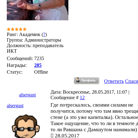
Ранг: Академик (
?
)
Группа: Администраторы
Должность: преподаватель
ИКТ
Сообщений:
7235
Награды:
285
Статус:
Offline
Ответить
Спас
Дата: Воскресенье, 28.05.2017, 11:07 |
alsergast
Сообщение #
12
Где потрескалось, своими силами не
alsergast
получится, потому что там явно трещи
стене (а это уже капиталка). Остальное
Такое ощущение, что то ли в темноте 
то ли Равшана с Дамшутом нанимали)
28.05.2017