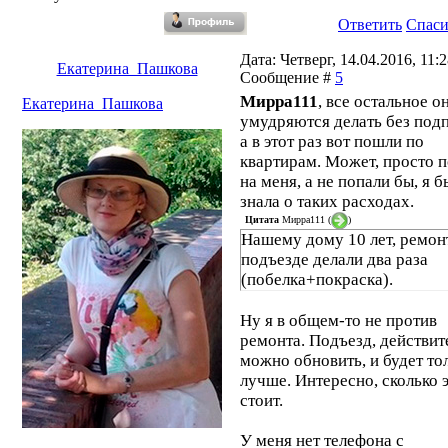
Ответить
Спас
Дата: Четверг, 14.04.2016, 11:2
Екатерина_Пашкова
Сообщение #
5
Мирра111
, все остальное о
Екатерина_Пашкова
умудряются делать без подп
а в этот раз вот пошли по
квартирам. Может, просто 
на меня, а не попали бы, я б
знала о таких расходах.
Цитата
Мирра111
(
)
Нашему дому 10 лет, ремон
подъезде делали два раза
(побелка+покраска).
Ну я в общем-то не против
ремонта. Подъезд, действит
можно обновить, и будет то
лучше. Интересно, сколько 
стоит.
У меня нет телефона с