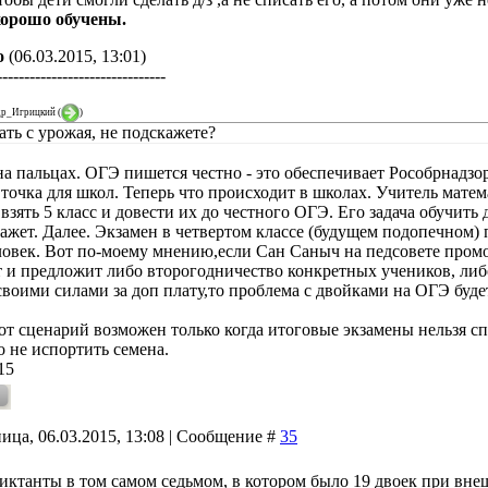
хорошо обучены.
о
(06.03.2015, 13:01)
-------------------------------
др_Игрицкий
(
)
ать с урожая, не подскажете?
на пальцах. ОГЭ пишется честно - это обеспечивает Рособрнадзо
 точка для школ. Теперь что происходит в школах. Учитель матем
взять 5 класс и довести их до честного ОГЭ. Его задача обучить
кажет. Далее. Экзамен в четвертом классе (будущем подопечном) 
ловек. Вот по-моему мнению,если Сан Саныч на педсовете промол
 и предложит либо второгодничество конкретных учеников, либ
своими силами за доп плату,то проблема с двойками на ОГЭ буде
от сценарий возможен только когда итоговые экзамены нельзя спи
о не испортить семена.
15
ица, 06.03.2015, 13:08 | Сообщение #
35
диктанты в том самом седьмом, в котором было 19 двоек при вн