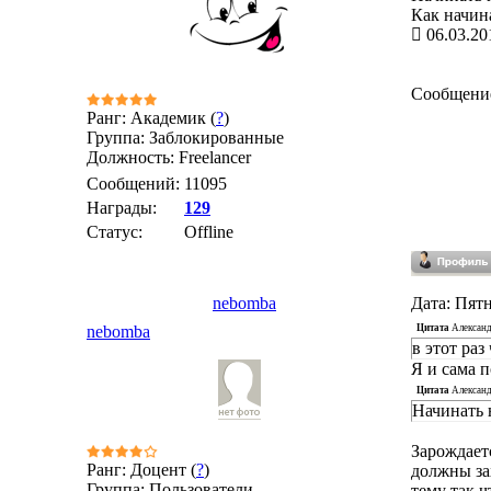
Как начина
06.03.20
Сообщени
Ранг: Академик (
?
)
Группа: Заблокированные
Должность: Freelancer
Сообщений:
11095
Награды:
129
Статус:
Offline
nebomba
Дата: Пятн
Цитата
Алексан
nebomba
в этот раз
Я и сама 
Цитата
Алексан
Начинать 
Зарождает
Ранг: Доцент (
?
)
должны за
Группа: Пользователи
тему так,ч