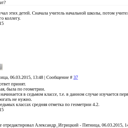
ат?
бучал этих детей. Сначала учитель начальной школы, потом учит
о коллегу.
15
ица, 06.03.2015, 13:48 | Сообщение #
37
 ответ принят.
ая, была по геометрии.
начинается в седьмом классе, т.е. в данном случае изучается пер
рогать не нужно.
едьмых классах средняя отметка по геометрии 4.2.
15
е отредактировал
Александр_Игрицкий
-
Пятница, 06.03.2015, 1