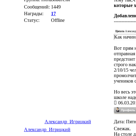
которые 
Сообщений:
1449
Награды:
17
Добавлен
Статус:
Offline
--------------
Цитата
Алексан
Как начин
Вот прям 
отправная
предстоит 
строго на
2/10/15 че
промолчит
учеников 
Но весь эт
школе над
06.03.20
Александр_Игрицкий
Дата: Пятн
Свежак.
Александр_Игрицкий
На столе 