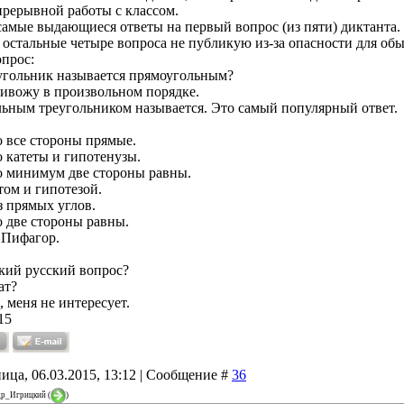
прерывной работы с классом.
амые выдающиеся ответы на первый вопрос (из пяти) диктанта.
 остальные четыре вопроса не публикую из-за опасности для об
прос:
угольник называется прямоугольным?
ивожу в произвольном порядке.
ьным треугольником называется. Это самый популярный ответ.
о все стороны прямые.
о катеты и гипотенузы.
о минимум две стороны равны.
том и гипотезой.
з прямых углов.
о две стороны равны.
 Пифагор.
кий русский вопрос?
ат?
, меня не интересует.
15
ица, 06.03.2015, 13:12 | Сообщение #
36
др_Игрицкий
(
)