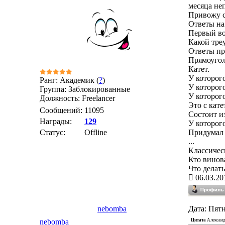
месяца не
Привожу с
Ответы на
Первый во
Какой тре
Ответы пр
Прямоугол
Катет.
У которог
Ранг: Академик (
?
)
У которог
Группа: Заблокированные
У которог
Должность: Freelancer
Это с кате
Сообщений:
11095
Состоит и
Награды:
129
У которог
Статус:
Offline
Придумал
...
Классичес
Кто винов
Что делать
06.03.20
nebomba
Дата: Пятн
Цитата
Алексан
nebomba