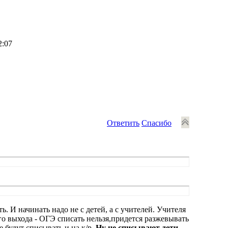
2:07
Ответить
Спасибо
 И начинать надо не с детей, а с учителей. Учителя
го выхода - ОГЭ списать нельзя,придется разжевывать
не будут списывать и на к/р.
Ну не списывают дети,