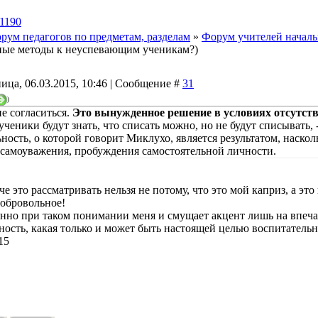
1190
рум педагогов по предметам, разделам
»
Форум учителей началь
ные методы к неуспевающим ученикам?)
ица, 06.03.2015, 10:46 | Сообщение #
31
)
е согласиться.
Это вынужденное решение в условиях отсутст
ученики будут знать, что списать можно, но не будут списывать, 
ность, о которой говорит Миклухо, является результатом, наскол
 самоуважения, пробуждения самостоятельной личности.
е это рассматривать нельзя не потому, что это мой каприз, а эт
добровольное!
енно при таком понимании меня и смущает акцент лишь на впеча
ность, какая только и может быть настоящей целью воспитательно
15