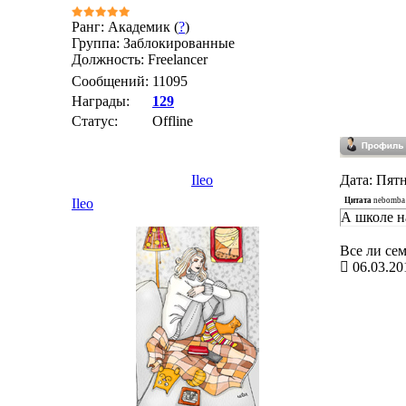
Ранг: Академик (
?
)
Группа: Заблокированные
Должность: Freelancer
Сообщений:
11095
Награды:
129
Статус:
Offline
Ileo
Дата: Пятн
Цитата
nebomba
Ileo
А школе н
Все ли се
06.03.20