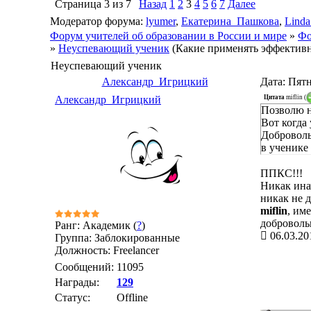
Страница
3
из
7
Назад
1
2
3
4
5
6
7
Далее
Модератор форума:
lyumer
,
Екатерина_Пашкова
,
Linda
Форум учителей об образовании в России и мире
»
Фо
»
Неуспевающий ученик
(Какие применять эффектив
Неуспевающий ученик
Александр_Игрицкий
Дата: Пятн
Цитата
miflin
(
Александр_Игрицкий
Позволю н
Вот когда 
Доброволь
в ученике
ППКС!!!
Никак инач
никак не 
miflin
, им
доброволь
Ранг: Академик (
?
)
06.03.20
Группа: Заблокированные
Должность: Freelancer
Сообщений:
11095
Награды:
129
Статус:
Offline