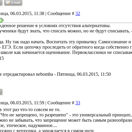
ица, 06.03.2015, 11:38 | Сообщение #
32
)
денное решение в условиях отсутствия альтернативы.
ученики будут знать, что списать можно, но не будут списывать, 
да. Ну так надо начать. Воспитать эту привычку. Самосознание и 
- ЕГЭ. Если цепочку проследить от обратного когда собственно 
 школе как начинается оценивание. Первоклассники не списываю
15
е отредактировал
nebomba
-
Пятница, 06.03.2015, 11:50
ица, 06.03.2015, 11:59 | Сообщение #
33
 в этот раз что-то совсем не то.
Что не запрещено, то разрешено" - это универсальный принцип, п
жно не забывать, что запрещение может быть самым разнообразн
е, этическое, надуманное....
ужно с верхушки, а зарождается в самом низу.