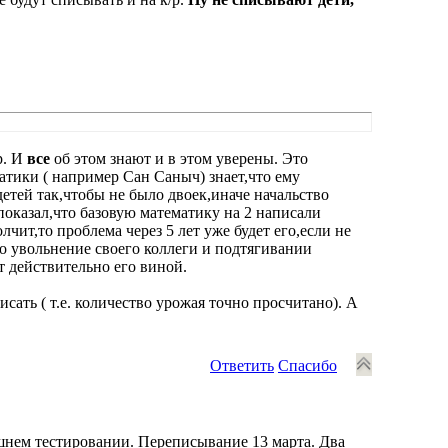
р. И
все
об этом знают и в этом уверены. Это
атики ( например Сан Саныч) знает,что ему
 детей так,чтобы не было двоек,иначе начальство
показал,что базовую математику на 2 написали
чит,то проблема через 5 лет уже будет его,если не
о увольнение своего коллеги и подтягивании
т действительно его виной.
сать ( т.е. количество урожая точно просчитано). А
Ответить
Спасибо
ешнем тестировании. Переписывание 13 марта. Два