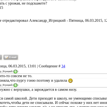
ть с урожая, не подскажете?
15
е отредактировал
Александр_Игрицкий
-
Пятница, 06.03.2015, 1
ица, 06.03.2015, 13:01 | Сообщение #
34
др_Игрицкий
(
)
 что-то совсем не то.
поняла,что пургу гоню поэтому и удалила
др_Игрицкий
(
)
нужно с верхушки, а зарождается в самом низу.
ся самой школой. Дети приходят в школу, не умеющими списывать.
хотеть,чтобы дети не списывали. И сейчас похоже у них нет ино
тобы дети смогли сделать д/з ,а не списать его, а потом они уже 