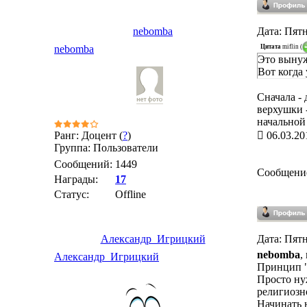
nebomba
Дата: Пятн
Цитата
miflin
(
nebomba
Это вынуж
Вот когда 
Сначала - 
верхушки 
начальной
Ранг: Доцент (
?
)
06.03.20
Группа: Пользователи
Сообщений:
1449
Сообщени
Награды:
17
Статус:
Offline
Александр_Игрицкий
Дата: Пятн
nebomba
,
Александр_Игрицкий
Принцип "
Просто ну
религиозно
Начинать н