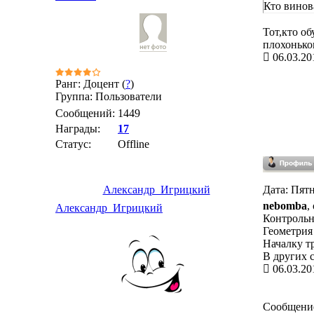
Кто винов
Тот,кто о
плохоньког
06.03.20
Ранг: Доцент (
?
)
Группа: Пользователи
Сообщений:
1449
Награды:
17
Статус:
Offline
Александр_Игрицкий
Дата: Пятн
nebomba
,
Александр_Игрицкий
Контрольн
Геометрия 
Началку т
В других с
06.03.20
Сообщени