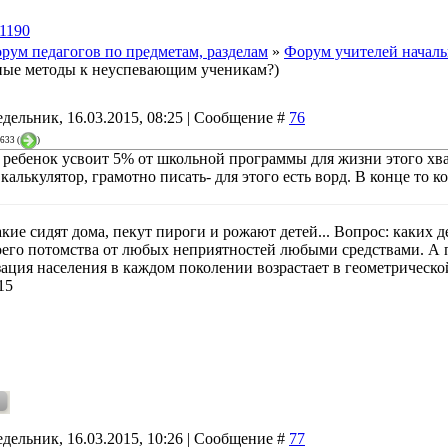
1190
рум педагогов по предметам, разделам
»
Форум учителей началь
ные методы к неуспевающим ученикам?)
дельник, 16.03.2015, 08:25 | Сообщение #
76
3633
(
)
 ребенок усвоит 5% от школьной программы для жизни этого хва
 калькулятор, грамотно писать- для этого есть ворд. В конце то
акие сидят дома, пекут пироги и рожают детей... Вопрос: каких
оего потомства от любых неприятностей любыми средствами. А по
зация населения в каждом поколении возрастает в геометрической
15
дельник, 16.03.2015, 10:26 | Сообщение #
77