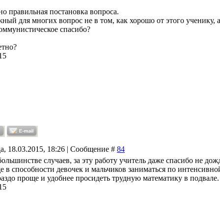
о правильная постановка вопроса.
ый для многих вопрос не в том, как хорошо от этого ученику, а
оммунистическое спасибо?
етно?
15
а, 18.03.2015, 18:26 | Сообщение #
84
ольшинстве случаев, за эту работу учитель даже спасибо не дожд
е в способности девочек и мальчиков заниматься по интенсивной
ораздо проще и удобнее просидеть трудную математику в подвале.
15