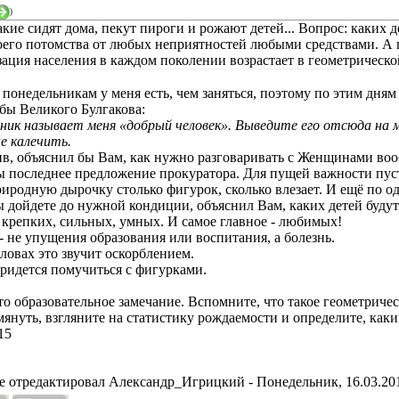
)
такие сидят дома, пекут пироги и рожают детей... Вопрос: каких
оего потомства от любых неприятностей любыми средствами. А п
зация населения в каждом поколении возрастает в геометрической
о понедельникам у меня есть, чем заняться, поэтому по этим дням
бы Великого Булгакова:
ник называет меня «добрый человек». Выведите его отсюда на ми
е калечить.
в, объяснил бы Вам, как нужно разговаривать с Женщинами воо
ы последнее предложение прокуратора. Для пущей важности пуст
иродную дырочку столько фигурок, сколько влезает. И ещё по о
ы дойдете до нужной кондиции, объяснил Вам, каких детей буду
 крепких, сильных, умных. И самое главное - любимых!
- не упущения образования или воспитания, а болезнь.
ловах это звучит оскорблением.
ридется помучиться с фигурками.
то образовательное замечание. Вспомните, что такое геометриче
януть, взгляните на статистику рождаемости и определите, каки
15
е отредактировал
Александр_Игрицкий
-
Понедельник, 16.03.201