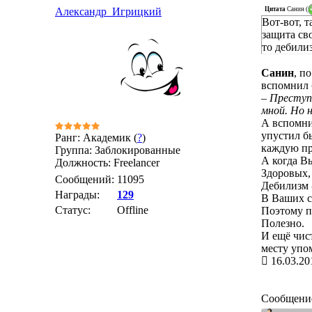
Цитата
Санин
(
Александр_Игрицкий
Вот-вот, 
защита св
то дебили
Санин
, п
вспомнил 
– Преступ
мной. Но н
А вспомни
упустил б
Ранг: Академик (
?
)
каждую пр
Группа: Заблокированные
А когда В
Должность: Freelancer
Здоровых,
Сообщений:
11095
Дебилизм 
Награды:
129
В Ваших с
Статус:
Offline
Поэтому п
Полезно.
И ещё чис
месту упом
16.03.20
Сообщени