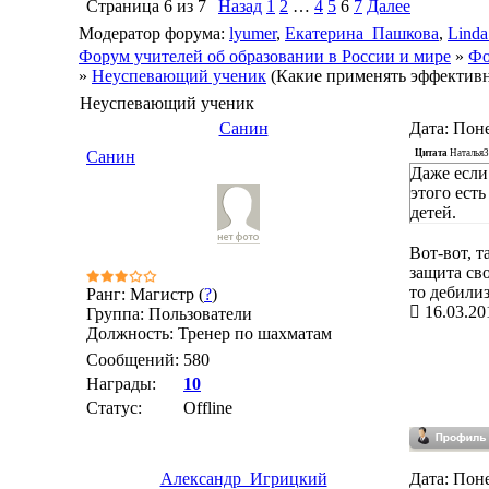
Страница
6
из
7
Назад
1
2
…
4
5
6
7
Далее
Модератор форума:
lyumer
,
Екатерина_Пашкова
,
Linda
Форум учителей об образовании в России и мире
»
Фо
»
Неуспевающий ученик
(Какие применять эффектив
Неуспевающий ученик
Санин
Дата: Поне
Цитата
Наталья
Санин
Даже если
этого есть
детей.
Вот-вот, т
защита св
то дебили
Ранг: Магистр (
?
)
16.03.20
Группа: Пользователи
Должность: Тренер по шахматам
Сообщений:
580
Награды:
10
Статус:
Offline
Александр_Игрицкий
Дата: Поне