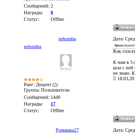
Сообщений:
2
Награды:
0
Статус:
Offline
nebomba
Дата: Сред
Цитата
Ирина92
nebomba
Как спаса
К нам в 5
шла с ней 
не знаю. К
18.03.20
Ранг: Доцент (
?
)
Группа: Пользователи
Сообщений:
1449
Награды:
17
Статус:
Offline
Ромашка27
Дата: Сред