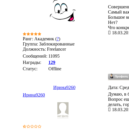
Совершенн
Самый важн
Большое к
Нет?
Что конкр
18.03.20
Ранг: Академик (
?
)
Группа: Заблокированные
Должность: Freelancer
Сообщений:
11095
Награды:
129
Статус:
Offline
Ирина9260
Дата: Сред
Думаю, в б
Ирина9260
Вопрос ещ
делать, г
18.03.20