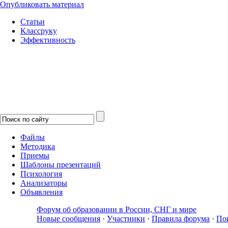
Опубликовать материал
Статьи
Классруку
Эффективность
Файлы
Методика
Приемы
Шаблоны презентаций
Психология
Анализаторы
Объявления
Форум об образовании в России, СНГ и мире
Новые сообщения
·
Участники
·
Правила форума
·
По