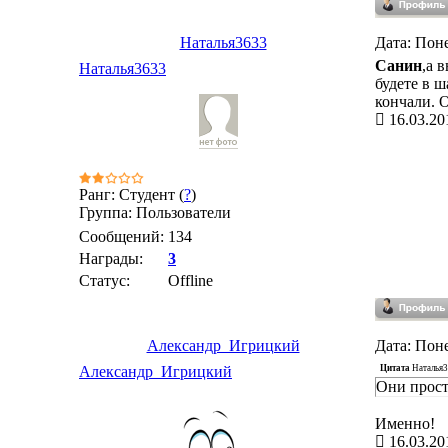
Наталья3633
Дата: Поне
Санин
,а 
Наталья3633
будете в ш
кончали. 
16.03.20
Ранг: Студент (
?
)
Группа: Пользователи
Сообщений:
134
Награды:
3
Статус:
Offline
Александр_Игрицкий
Дата: Поне
Цитата
Наталья
Александр_Игрицкий
Они прост
Именно!
16.03.20