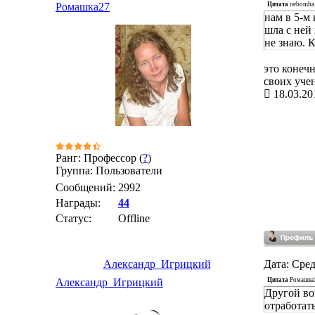
Цитата
nebomba
Ромашка27
нам в 5-м
шла с ней
не знаю. 
это конечн
своих уче
18.03.20
Ранг: Профессор (
?
)
Группа: Пользователи
Сообщений:
2992
Награды:
44
Статус:
Offline
Александр_Игрицкий
Дата: Сред
Цитата
Ромашка
Александр_Игрицкий
Другой во
отработат