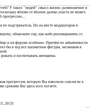
 детей? У таких "людей" смысл жизни- размножение и
оскольку яблоко от яблони далеко упасть не может,
 прогрессии...
 я не подстрекатель. Но на месте модераторов я
нуту, объясните ему, как надо разговаривать со
бще и на форуме особенно. Причём по забывчивости
ил бы в ход все шахматные фигуры, засовывая в
дной.
т рожать и воспитывать женщины.
ская прогрессия, которую Вы изволили совсем не к
ми сроками Вы здесь всех пугаете.
5, 20:35