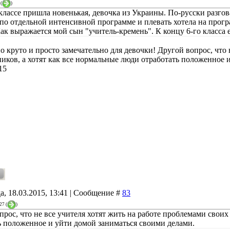
(
)
 классе пришла новенькая, девочка из Украины. По-русски разго
 по отдельной интенсивной программе и плевать хотела на програ
Как выражается мой сын "учитель-кремень". К концу 6-го класса 
о круто и просто замечательно для девочки! Другой вопрос, что 
ников, а хотят как все нормальные люди отработать положенное 
15
а, 18.03.2015, 13:41 | Сообщение #
83
27
(
)
прос, что не все учителя хотят жить на работе проблемами своих
ь положенное и уйти домой заниматься своими делами.