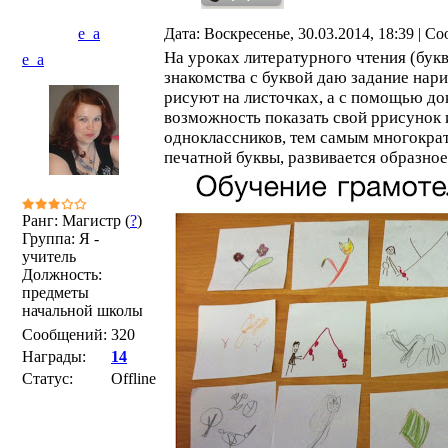
e_a
Дата: Воскресенье, 30.03.2014, 18:39 | 
На уроках литературного чтения (бук
e_a
знакомства с буквой даю задание нари
рисуют на листочках, а с помощью д
возможность показать свой ррисунок 
одноклассников, тем самым многократ
печатной буквы, развивается образно
Ранг: Магистр (
?
)
Группа: Я -
учитель
Должность:
предметы
начальной школы
Сообщений:
320
Награды:
14
Статус:
Offline