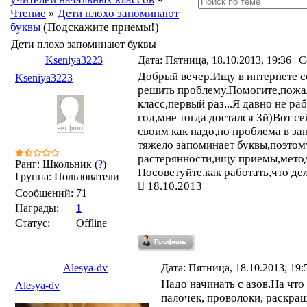
Чтение
»
Дети плохо запоминают
буквы
(Подскажите приемы!)
Дети плохо запоминают буквы
Kseniya3223
Дата: Пятница, 18.10.2013, 19:36 |
Добрый вечер.Ищу в интернете 
Kseniya3223
решить проблему.Помогите,пожа
класс,первый раз...Я давно не раб
год,мне тогда достался 3й)Вот с
своим как надо,но проблема в з
тяжело запоминает буквы,поэтому
растерянности,ищу приемы,мето
Ранг: Школьник (
?
)
Посоветуйте,как работать,что де
Группа: Пользователи
18.10.2013
Сообщений:
71
Награды:
1
Статус:
Offline
Alesya-dv
Дата: Пятница, 18.10.2013, 19
Надо начинать с азов.На что
Alesya-dv
палочек, проволоки, раскраш