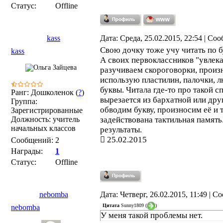
Статус:
Offline
kass
Дата: Среда, 25.02.2015, 22:54 | С
Свою дочку тоже учу читать по 
kass
А своих первоклассников "увлек
разучиваем скороговорки, произн
использую пластилин, палочки, 
буквы. Читала где-то про такой с
Ранг: Дошколенок (
?
)
вырезается из бархатной или др
Группа:
обводим букву, произносим её и т
Зарегистрированные
Должность: учитель
задействована тактильная память
начальных классов
результаты.
25.02.2015
Сообщений:
2
Награды:
1
Статус:
Offline
nebomba
Дата: Четверг, 26.02.2015, 11:49 | 
Цитата
Sunny1809
(
)
nebomba
У меня такой проблемы нет.