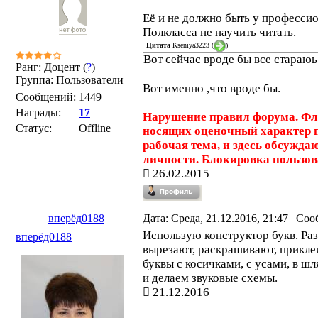
Её и не должно быть у профессио
Полкласса не научить читать.
Цитата
Kseniya3223
(
)
Вот сейчас вроде бы все стараюь
Ранг: Доцент (
?
)
Группа: Пользователи
Вот именно ,что вроде бы.
Сообщений:
1449
Награды:
17
Нарушение правил форума. Фл
Статус:
Offline
носящих оценочный характер п
рабочая тема, и здесь обсужда
личности. Блокировка пользова
26.02.2015
вперёд0188
Дата: Среда, 21.12.2016, 21:47 | С
Использую конструктор букв. Раз
вперёд0188
вырезают, раскрашивают, прикле
буквы с косичками, с усами, в ш
и делаем звуковые схемы.
21.12.2016