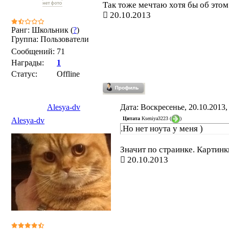
Так тоже мечтаю хотя бы об этом.
20.10.2013
Ранг: Школьник (
?
)
Группа: Пользователи
Сообщений:
71
Награды:
1
Статус:
Offline
Alesya-dv
Дата: Воскресенье, 20.10.2013
Цитата
Kseniya3223
(
)
Alesya-dv
.Но нет ноута у меня )
Значит по страинке. Картинки
20.10.2013