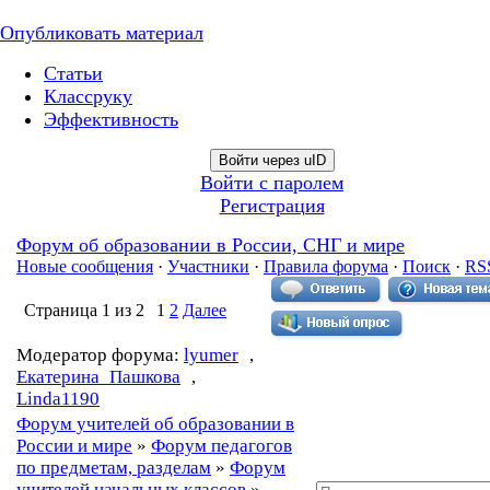
Опубликовать материал
Статьи
Классруку
Эффективность
Войти через uID
Войти с паролем
Регистрация
Форум об образовании в России, СНГ и мире
Новые сообщения
·
Участники
·
Правила форума
·
Поиск
·
RS
Страница
1
из
2
1
2
Далее
Модератор форума:
lyumer
,
Екатерина_Пашкова
,
Linda1190
Форум учителей об образовании в
России и мире
»
Форум педагогов
по предметам, разделам
»
Форум
учителей начальных классов
»