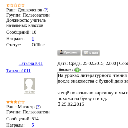
Ранг: Дошколенок (
?
)
Группа: Пользователи
Должность: учитель
начальных классов
Сообщений:
10
Награды:
1
Статус:
Offline
Татьяна1011
Дата: Среда, 25.02.2015, 22:00 | С
Цитата
e_a
(
)
Татьяна1011
На уроках литературного чтения
после знакомства с буквой даю з
я ещё показываю картинку и мы 
похожа на букву п и т.д.
25.02.2015
Ранг: Магистр (
?
)
Группа: Пользователи
Сообщений:
514
Награды:
5