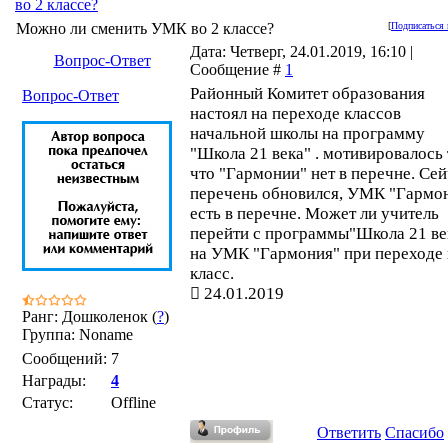
во 2 классе?
Можно ли сменить УМК во 2 классе?
[
Подписаться 
Дата: Четверг, 24.01.2019, 16:10 |
Вопрос-Ответ
Сообщение #
1
Районный Комитет образования
Вопрос-Ответ
настоял на переходе классов
начальной школы на программу
"Школа 21 века" . мотивировалось 
что "Гармонии" нет в перечне. Се
перечень обновился, УМК "Гармо
есть в перечне. Может ли учитель
перейти с программы"Школа 21 ве
на УМК "Гармония" при переходе 
класс.
24.01.2019
Ранг: Дошколенок (
?
)
Группа: Noname
Сообщений:
7
Награды:
4
Статус:
Offline
Ответить
Спасибо