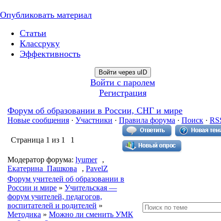
Опубликовать материал
Статьи
Классруку
Эффективность
Войти через uID
Войти с паролем
Регистрация
Форум об образовании в России, СНГ и мире
Новые сообщения
·
Участники
·
Правила форума
·
Поиск
·
RS
Страница
1
из
1
1
Модератор форума:
lyumer
,
Екатерина_Пашкова
,
PavelZ
Форум учителей об образовании в
России и мире
»
Учительская —
форум учителей, педагогов,
воспитателей и родителей
»
Методика
»
Можно ли сменить УМК