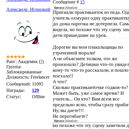
Сообщение #
15
Цитата
(
AlinaGor
)
Александр_Игрицкий
Пригнали практиканток из педа. Од
учитель охмурил одну практикантку
до дома парочка не дотерпела. Сам
видела, но похоже что эту сцену за
дети пришедшие на урок.
Дорогие вы мои плакальщицы по
утраченной морали!
А не объясните толком, что же
Ранг: Академик (
?
)
произошло? Детишки что-то увидел
Группа:
кому-то что-то рассказали, и пошло
Заблокированные
поехало!!
Должность: Freelancer
А что?
Сообщений:
11095
Сколько практиканточке годков-то?
Награды:
129
Может быть, уже самое время? И
Статус:
Offline
учитель... Он кто? Вам всем все
предельно ясно, чтобы сразу приби
Ну, вы даете!!!
Не перегибаете?
Цитата
(
AlinaGor
)
но похоже что эту сцену заметили 