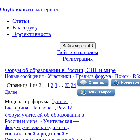
Опубликовать материал
Статьи
Классруку
Эффективность
Войти через uID
Войти с паролем
Регистрация
Форум об образовании в России, СНГ и мире
Новые сообщения
·
Участники
·
Правила форума
·
Поиск
·
RS
Страница
1
из
24
1
2
3
…
23
24
Далее
Модератор форума:
lyumer
,
Екатерина_Пашкова
,
PavelZ
Форум учителей об образовании в
России и мире
»
Учительская —
форум учителей, педагогов,
воспитателей и родителей
»
Отношения с администрацией и в