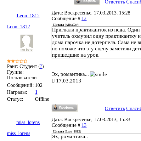
Ответить
Спаси
Дата: Воскресенье, 17.03.2013, 15:28 |
Leon_1812
Сообщение #
12
Цитата
(
AlinaGor
)
Leon_1812
Пригнали практиканток из педа. Один
учитель охмурил одну практикантку н
дома парочка не дотерпела. Сама не в
но похоже что эту сцену заметили дет
пришедшие на урок.
Ранг: Студент (
?
)
Группа:
Эх, романтика...
Пользователи
17.03.2013
Сообщений:
102
Награды:
1
Статус:
Offline
Ответить
Спаси
Дата: Воскресенье, 17.03.2013, 15:33 |
miss_lorens
Сообщение #
13
Цитата
(
Leon_1812
)
miss_lorens
Эх, романтика..