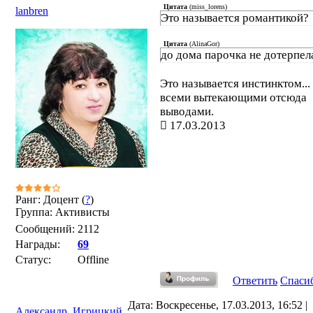
Цитата
(
miss_lorens
)
lanbren
Это называется романтикой?
Цитата
(
AlinaGor
)
до дома парочка не дотерпел
Это называется инстинктом...
всеми вытекающими отсюда
выводами.
17.03.2013
Ранг: Доцент (
?
)
Группа: Активисты
Сообщений:
2112
Награды:
69
Статус:
Offline
Ответить
Спаси
Дата: Воскресенье, 17.03.2013, 16:52 |
Александр_Игрицкий