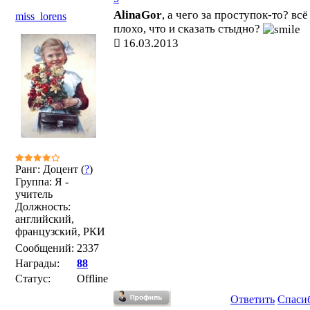
AlinaGor
, а чего за проступок-то? всё
miss_lorens
плохо, что и сказать стыдно?
16.03.2013
Ранг: Доцент (
?
)
Группа: Я -
учитель
Должность:
английский,
французский, РКИ
Сообщений:
2337
Награды:
88
Статус:
Offline
Ответить
Спаси