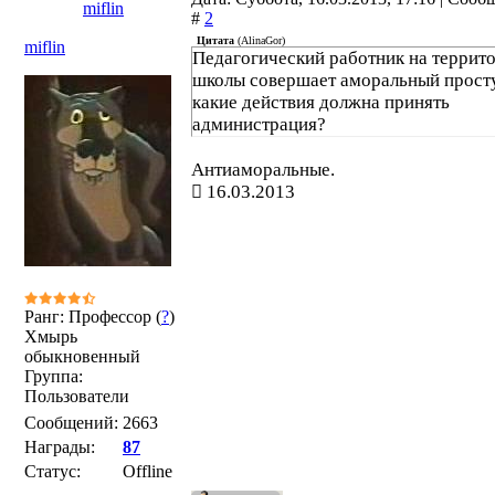
miflin
#
2
Цитата
(
AlinaGor
)
miflin
Педагогический работник на террит
школы совершает аморальный прост
какие действия должна принять
администрация?
Антиаморальные.
16.03.2013
Ранг: Профессор (
?
)
Хмырь
обыкновенный
Группа:
Пользователи
Сообщений:
2663
Награды:
87
Статус:
Offline