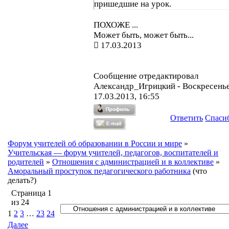
пришедшие на урок.
ПОХОЖЕ ...
Может быть, может быть...
17.03.2013
Сообщение отредактировал
Александр_Игрицкий
-
Воскресенье
17.03.2013, 16:55
Ответить
Спаси
Форум учителей об образовании в России и мире
»
Учительская — форум учителей, педагогов, воспитателей и
родителей
»
Отношения с администрацией и в коллективе
»
Аморальный проступок педагогического работника
(что
делать?)
Страница
1
из
24
1
2
3
…
23
24
Далее