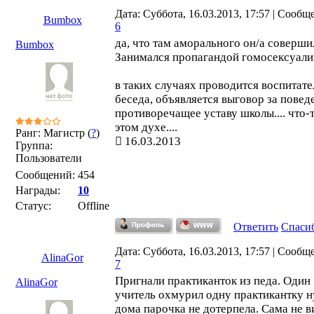
Дата: Суббота, 16.03.2013, 17:57 | Сообщ
Bumbox
6
да, что там аморального он/а соверши
Bumbox
Занимался пропагандой гомосексуали
в таких случаях проводится воспитате
беседа, объявляется выговор за повед
противоречащее уставу школы.... что-т
этом духе....
Ранг: Магистр (
?
)
16.03.2013
Группа:
Пользователи
Сообщений:
454
Награды:
10
Статус:
Offline
Ответить
Спаси
Дата: Суббота, 16.03.2013, 17:57 | Сообщ
AlinaGor
7
Пригнали практиканток из педа. Один
AlinaGor
учитель охмурил одну практикантку н
дома парочка не дотерпела. Сама не в