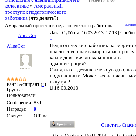
коллективе
»
Аморальный
проступок педагогического
работника
(что делать?)
Аморальный проступок педагогического работника
[
Подписат
Дата: Суббота, 16.03.2013, 17:13 | Сообщ
AlinaGor
1
Педагогический работник на террито
AlinaGor
школы совершает аморальный проступ
какие действия должна принять
администрация?
Ожидала от детишек чего угодно, но о
подчиненных. Может весна плавит мо
изнутри?
Ранг: Аспирант (
?
)
16.03.2013
Группа:
Пользователи
Сообщений:
830
Награды:
9
Статус:
Offline
Ответить
Спаси
Дата: Суббота, 16.03.2013, 17:16 | Соо