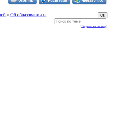
лей
»
Об образовании и
[
Подписаться на тему
]