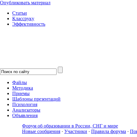
Опубликовать материал
Статьи
Классруку
Эффективность
Файлы
Методика
Приемы
Шаблоны презентаций
Психология
Анализаторы
Объявления
Форум об образовании в России, СНГ и мире
Новые сообщения
·
Участники
·
Правила форума
·
По