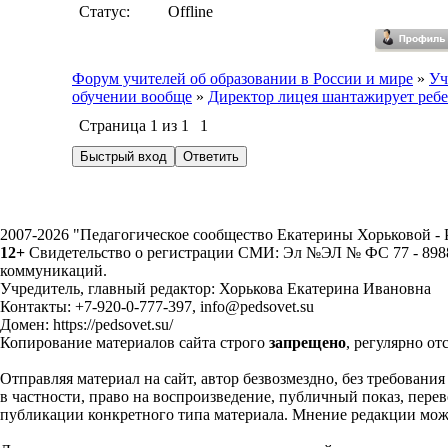
Статус:
Offline
Форум учителей об образовании в России и мире
»
Уч
обучении вообще
»
Директор лицея шантажирует ребе
Страница
1
из
1
1
2007-2026 "Педагогическое сообщество Екатерины Хорьковой 
12+
Свидетельство о регистрации СМИ: Эл №ЭЛ № ФС 77 - 89883
коммуникаций.
Учредитель, главный редактор: Хорькова Екатерина Ивановна
Контакты: +7-920-0-777-397, info@pedsovet.su
Домен: https://pedsovet.su/
Копирование материалов сайта строго
запрещено
, регулярно от
Отправляя материал на сайт, автор безвозмездно, без требовани
в частности, право на воспроизведение, публичный показ, перево
публикации конкретного типа материала. Мнение редакции может