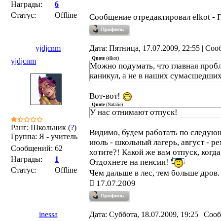
Награды:
6
Статус:
Offline
Сообщение отредактировал
elkot
-
П
yjdjcnm
Дата: Пятница, 17.07.2009, 22:55 | Со
Quote
(
elkot
)
yjdjcnm
Можно подумать, что главная проб
каникул, а не в наших сумасшедши
Вот-вот!
Quote
(
Natalie
)
У нас отнимают отпуск!
Ранг: Школьник (
?
)
Видимо, будем работать по следующ
Группа: Я - учитель
июль - школьный лагерь, август - р
Сообщений:
62
хотите?! Какой же вам отпуск, когда
Награды:
1
Отдохнете на пенсии!
Статус:
Offline
Чем дальше в лес, тем больше дров
17.07.2009
inessa
Дата: Суббота, 18.07.2009, 19:25 | Со