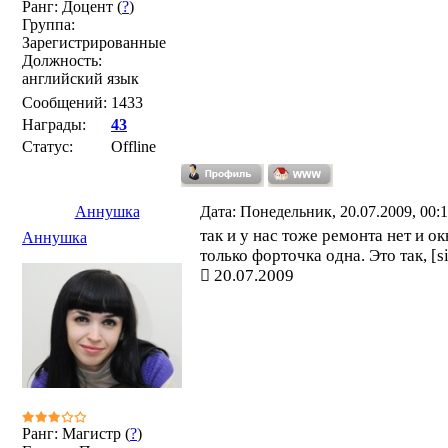
Ранг: Доцент (
?
)
Группа:
Зарегистрированные
Должность:
английский язык
Сообщений:
1433
Награды:
43
Статус:
Offline
Аннушка
Дата: Понедельник, 20.07.2009, 00:
так и у нас тоже ремонта нет и о
Аннушка
только форточка одна. Это так, [s
20.07.2009
Ранг: Магистр (
?
)