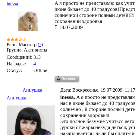
А я просто не представляю как учит
inessa
июне бывает до 40 градусов!Предста
солнечной стороне полный детей!И 
сохранении здоровья!
18.07.2009
Ранг: Магистр (
?
)
Группа: Активисты
Сообщений:
313
Награды:
4
Статус:
Offline
Аннушка
Дата: Воскресенье, 19.07.2009, 11:
inessa
, А я просто не представля
Аннушка
нас в июне бывает до 40 градусов
солнечно , й стороне полный дет
сохранении здоровья!
Это полное безумие учиться лет
,уроки от жары некуда деться, ус
накапливается! Были бы сплит-си