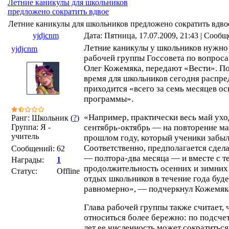
Летние каникулы для школьников
предложено сократить вдвое
Летние каникулы для школьников предложено сократить вдво
yjdjcnm
Дата: Пятница, 17.07.2009, 21:43 | Сооб
Летние каникулы у школьников нужно с
yjdjcnm
рабочей группы Госсовета по вопрос
Олег Кожемяка, передают «Вести». По
время для школьников сегодня распред
приходится «всего за семь месяцев ос
программы».
«Например, практически весь май уход
Ранг: Школьник (
?
)
Группа: Я -
сентябрь-октябрь — на повторение ма
учитель
прошлом году, который ученики забыли
Соответственно, предполагается сдела
Сообщений:
62
— полтора-два месяца — и вместе с т
Награды:
1
продолжительность осенних и зимних 
Статус:
Offline
отдых школьников в течение года буд
равномерно», — подчеркнул Кожемяк
Глава рабочей группы также считает,
относиться более бережно: по подсчет
лет ее численность может сократиться