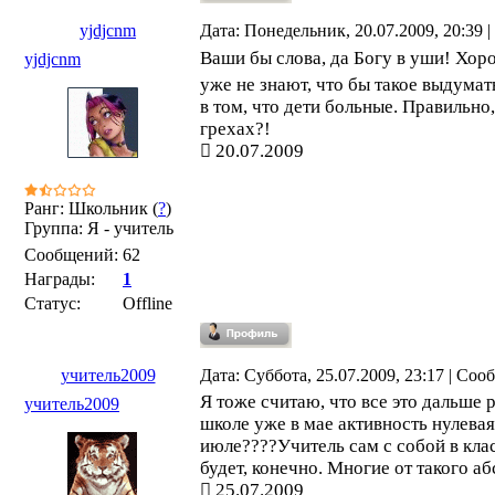
yjdjcnm
Дата: Понедельник, 20.07.2009, 20:39
Ваши бы слова, да Богу в уши! Хоро
yjdjcnm
уже не знают, что бы такое выдумат
в том, что дети больные. Правильно,
грехах?!
20.07.2009
Ранг: Школьник (
?
)
Группа: Я - учитель
Сообщений:
62
Награды:
1
Статус:
Offline
учитель2009
Дата: Суббота, 25.07.2009, 23:17 | Со
Я тоже считаю, что все это дальше р
учитель2009
школе уже в мае активность нулевая,
июле????Учитель сам с собой в клас
будет, конечно. Многие от такого а
25.07.2009