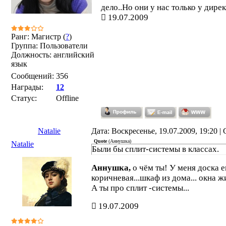
дело..Но они у нас только у дире
19.07.2009
Ранг: Магистр (
?
)
Группа: Пользователи
Должность: английский
язык
Сообщений:
356
Награды:
12
Статус:
Offline
Natalie
Дата: Воскресенье, 19.07.2009, 19:20 
Quote
(
Аннушка
)
Natalie
Были бы сплит-системы в классах.
Аннушка,
о чём ты! У меня доска е
коричневая...шкаф из дома... окна ж
А ты про сплит -системы...
19.07.2009