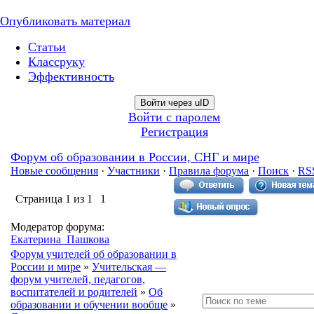
Опубликовать материал
Статьи
Классруку
Эффективность
Войти через uID
Войти с паролем
Регистрация
Форум об образовании в России, СНГ и мире
Новые сообщения
·
Участники
·
Правила форума
·
Поиск
·
RS
Страница
1
из
1
1
Модератор форума:
Екатерина_Пашкова
Форум учителей об образовании в
России и мире
»
Учительская —
форум учителей, педагогов,
воспитателей и родителей
»
Об
образовании и обучении вообще
»