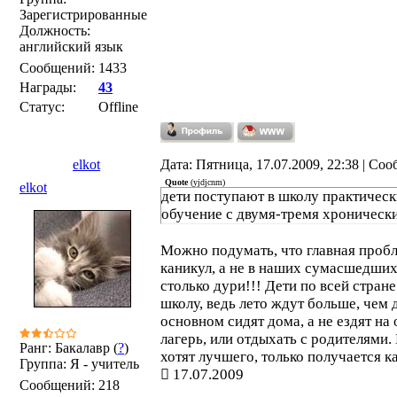
Зарегистрированные
Должность:
английский язык
Сообщений:
1433
Награды:
43
Статус:
Offline
elkot
Дата: Пятница, 17.07.2009, 22:38 | Со
Quote
(
yjdjcnm
)
elkot
дети поступают в школу практическ
обучение с двумя-тремя хроническ
Можно подумать, что главная проб
каникул, а не в наших сумасшедших
столько дури!!! Дети по всей стран
школу, ведь лето ждут больше, чем 
основном сидят дома, а не ездят на 
лагерь, или отдыхать с родителями.
Ранг: Бакалавр (
?
)
хотят лучшего, только получается ка
Группа: Я - учитель
17.07.2009
Сообщений:
218