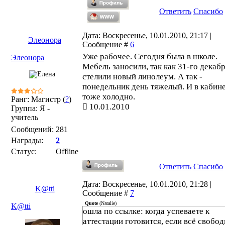
Ответить
Спасибо
Дата: Воскресенье, 10.01.2010, 21:17 |
Элеонора
Сообщение #
6
Уже рабочее. Сегодня была в школе.
Элеонора
Мебель заносили, так как 31-го декаб
стелили новый линолеум. А так -
понедельник день тяжелый. И в кабин
тоже холодно.
Ранг: Магистр (
?
)
10.01.2010
Группа: Я -
учитель
Сообщений:
281
Награды:
2
Статус:
Offline
Ответить
Спасибо
Дата: Воскресенье, 10.01.2010, 21:28 |
K@tti
Сообщение #
7
Quote
(
Natalie
)
K@tti
ошла по ссылке: когда успеваете к
аттестации готовится, если всё свобо