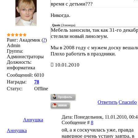
время с детьми???
Никогда.
Quote
(
Элеонора
)
Мебель заносили, так как 31-го декаб
стелили новый линолеум.
Ранг: Академик (
?
)
Admin
Мы в 2008 году с мужем доску вешали
Группа:
Плохо работать в праздники.
Администраторы
Должность:
10.01.2010
информатика
Сообщений:
6010
Награды:
78
Статус:
Offline
Ответить
Спасибо
Дата: Понедельник, 11.01.2010, 00:4
Аннушка
Сообщение #
8
ой, а я соскучилась уже, правда
Аннушка
наверное очень устану завтра, в