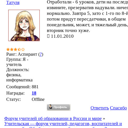
Отработали - 6 уроков, дети на послед
Татуля
извините, презерватив надували. ничег
нормально. Завтра 5, зато с 1-го по 8-й
потом придут пересдатчики, в общем
понедельник, может, и тяжелыый день,
вторник точно хуже.
11.01.2010
Ранг: Аспирант (
?
)
Группа: Я -
учитель
Должность:
физика,
информатика
Сообщений:
881
Награды:
18
Статус:
Offline
Ответить
Спасибо
Форум учителей об образовании в России и мире
»
Учительская — форум учителей, педагогов, воспитателей и