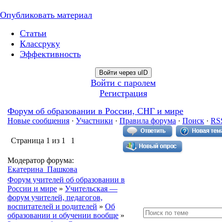
Опубликовать материал
Статьи
Классруку
Эффективность
Войти через uID
Войти с паролем
Регистрация
Форум об образовании в России, СНГ и мире
Новые сообщения
·
Участники
·
Правила форума
·
Поиск
·
RS
Страница
1
из
1
1
Модератор форума:
Екатерина_Пашкова
Форум учителей об образовании в
России и мире
»
Учительская —
форум учителей, педагогов,
воспитателей и родителей
»
Об
образовании и обучении вообще
»