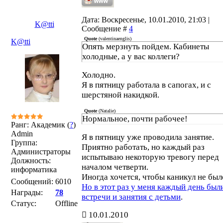
Дата: Воскресенье, 10.01.2010, 21:03 |
K@tti
Сообщение #
4
Quote
(
valentinaenglis
)
K@tti
Опять мерзнуть пойдем. Кабинеты
холодные, а у вас коллеги?
Холодно.
Я в пятницу работала в сапогах, и с
шерстяной накидкой.
Quote
(
Natalie
)
Нормальное, почти рабочее!
Ранг: Академик (
?
)
Admin
Я в пятницу уже проводила занятие.
Группа:
Приятно работать, но каждый раз
Администраторы
испытываю некоторую тревогу перед
Должность:
началом четверти.
информатика
Иногда хочется, чтобы каникул не был
Сообщений:
6010
Но в этот раз у меня каждый день был
Награды:
78
встречи и занятия с детьми
.
Статус:
Offline
10.01.2010