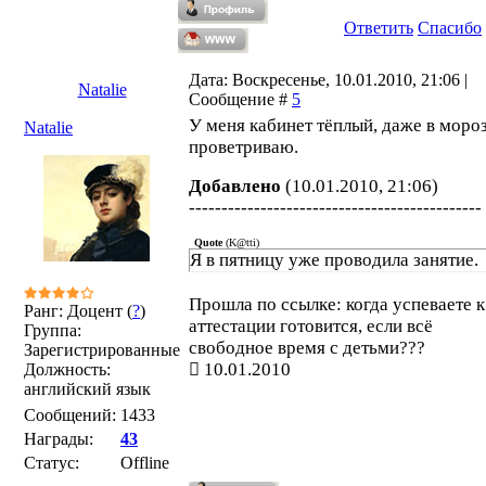
Ответить
Спасибо
Дата: Воскресенье, 10.01.2010, 21:06 |
Natalie
Сообщение #
5
У меня кабинет тёплый, даже в моро
Natalie
проветриваю.
Добавлено
(10.01.2010, 21:06)
---------------------------------------------
Quote
(
K@tti
)
Я в пятницу уже проводила занятие.
Прошла по ссылке: когда успеваете к
Ранг: Доцент (
?
)
аттестации готовится, если всё
Группа:
свободное время с детьми???
Зарегистрированные
10.01.2010
Должность:
английский язык
Сообщений:
1433
Награды:
43
Статус:
Offline