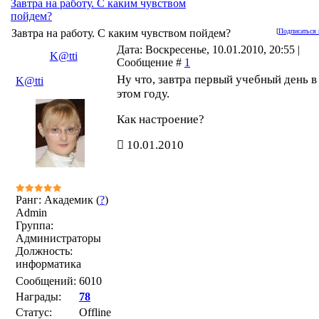
Завтра на работу. С каким чувством
пойдем?
Завтра на работу. С каким чувством пойдем?
[
Подписаться 
Дата: Воскресенье, 10.01.2010, 20:55 |
K@tti
Сообщение #
1
Ну что, завтра первый учебный день в
K@tti
этом году.
Как настроение?
10.01.2010
Ранг: Академик (
?
)
Admin
Группа:
Администраторы
Должность:
информатика
Сообщений:
6010
Награды:
78
Статус:
Offline