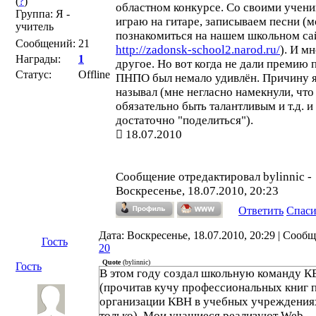
(
?
)
областном конкурсе. Со своими учен
Группа: Я -
играю на гитаре, записываем песни (
учитель
познакомиться на нашем школьном са
Сообщений:
21
http://zadonsk-school2.narod.ru/
). И м
Награды:
1
другое. Но вот когда не дали премию 
Статус:
Offline
ПНПО был немало удивлён. Причину 
называл (мне негласно намекнули, что
обязательно быть талантливым и т.д. и т
достаточно "поделиться").
18.07.2010
Сообщение отредактировал
bylinnic
-
Воскресенье, 18.07.2010, 20:23
Ответить
Спас
Дата: Воскресенье, 18.07.2010, 20:29 | Сооб
Гость
20
Quote
(
bylinnic
)
Гость
В этом году создал школьную команду 
(прочитав кучу профессиональных книг 
организации КВН в учебных учреждениях
только). Мои учащиеся реализуют Web-