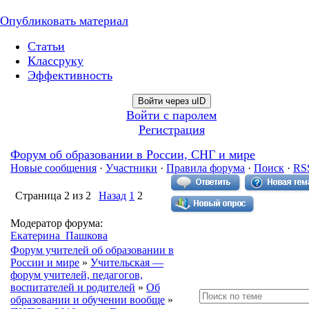
Опубликовать материал
Статьи
Классруку
Эффективность
Войти через uID
Войти с паролем
Регистрация
Форум об образовании в России, СНГ и мире
Новые сообщения
·
Участники
·
Правила форума
·
Поиск
·
RS
Страница
2
из
2
Назад
1
2
Модератор форума:
Екатерина_Пашкова
Форум учителей об образовании в
России и мире
»
Учительская —
форум учителей, педагогов,
воспитателей и родителей
»
Об
образовании и обучении вообще
»