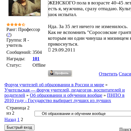
ЖЕНСКОГО пола в возрасте 40-45 лет
есть я, мужчина, сразу отпадаю. Куль
шок испытал.
Нда. За 35 лет ничего не изменилось.
Ранг: Профессор
Как не вспомнить "Соросовские гранты
(
?
)
которым ни один чинуша и мизинцем 
Группа: Я -
прикоснуться.
учитель
29.09.2011
Сообщений:
3504
Награды:
101
Статус:
Offline
Ответить
Спас
Форум учителей об образовании в России и мире
»
Учительская — форум учителей, педагогов, воспитателей и
родителей
»
Об образовании и обучении вообще
»
ПНПО в
2010 году - Государство выбирает лучших из лучших
Страница
2
из
2
Назад
1
2
Поис