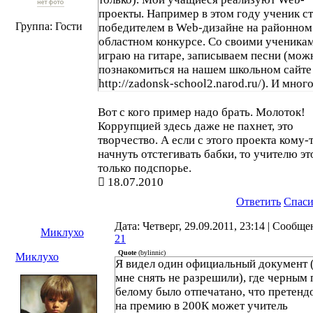
проекты. Например в этом году ученик с
Группа: Гости
победителем в Web-дизайне на районном
областном конкурсе. Со своими ученика
играю на гитаре, записываем песни (мож
познакомиться на нашем школьном сайте
http://zadonsk-school2.narod.ru/). И мног
другое.
Вот с кого пример надо брать. Молоток!
Коррупцией здесь даже не пахнет, это
творчество. А если с этого проекта кому-
начнуть отстегивать бабки, то учителю эт
только подспорье.
18.07.2010
Ответить
Спас
Дата: Четверг, 29.09.2011, 23:14 | Сообще
Миклухо
21
Quote
(
bylinnic
)
Миклухо
Я видел один официальный документ 
мне снять не разрешили), где черным 
белому было отпечатано, что претенд
на премию в 200К может учитель