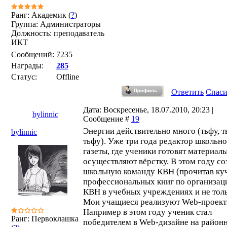
Ранг: Академик (
?
)
Группа: Администраторы
Должность: преподаватель
ИКТ
Сообщений:
7235
Награды:
285
Статус:
Offline
Ответить
Спас
Дата: Воскресенье, 18.07.2010, 20:23 |
bylinnic
Сообщение #
19
Энергии действительно много (тьфу, т
bylinnic
тьфу). Уже три года редактор школьн
газеты, где ученики готовят материалы
осуществляют вёрстку. В этом году со
школьную команду КВН (прочитав ку
профессиональных книг по организац
КВН в учебных учреждениях и не толь
Мои учащиеся реализуют Web-проект
Например в этом году ученик стал
Ранг: Первоклашка
победителем в Web-дизайне на район