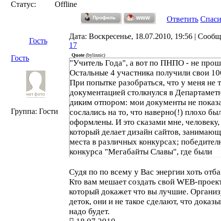
Статус:
Offline
Ответить
Спас
Дата: Воскресенье, 18.07.2010, 19:56 | Сооб
Гость
17
Quote
(
bylinnic
)
Гость
"Учитель Года", а вот по ПНПО - не прош
Остальные 4 участника получили свои 10
При попытке разобраться, что у меня не т
документацией столкнулся в Департаметн
диким отпором: мои документы не показа
Группа: Гости
сослались на то, что наверно(!) плохо бы
оформлены. И это сказами мне, человеку,
который делает дизайн сайтов, занимаю
места в различных конкурсах; победител
конкурса "Мегабайты Славы", где были
представлены мои работы в трехмерной
графике, анимации, поэзии. НАВЕРНО,
Судя по по всему у Вас энергии хоть отба
ПЛОХОЙ ДИЗАЙН!!! И это при учете тог
Кто вам мешает создать свой WEB-проект
мои учащиеся занимали места на олимпиа
который докажет что вы лучшие. Органи
конкурсах программистов (я учитель
деток, они и не такое сделают, что доказы
информатики), сайт лучший по дизайну в
надо будет.
области, школа получила 1 миллион по м