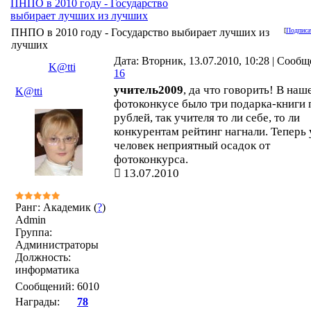
ПНПО в 2010 году - Государство
выбирает лучших из лучших
ПНПО в 2010 году - Государство выбирает лучших из
[
Подписа
лучших
Дата: Вторник, 13.07.2010, 10:28 | Сообщ
K@tti
16
учитель2009
, да что говорить! В наш
K@tti
фотоконкусе было три подарка-книги 
рублей, так учителя то ли себе, то ли
конкурентам рейтинг нагнали. Теперь 
человек неприятный осадок от
фотоконкурса.
13.07.2010
Ранг: Академик (
?
)
Admin
Группа:
Администраторы
Должность:
информатика
Сообщений:
6010
Награды:
78