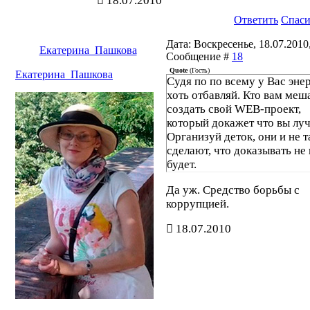
18.07.2010
программе "Информатизации" и много ч
Ответить
Спас
еще. У меня нет только классного руково
Как потом оказалось, нужен был "откат" 
Дата: Воскресенье, 18.07.2010,
Екатерина_Пашкова
размере 25-30%. И я бы получил свою на
Сообщение #
18
Итог: больше принимать участие в этом
Quote
(
Гость
)
Екатерина_Пашкова
Судя по по всему у Вас эне
конкурсе не буду и другим не советую.
хоть отбавляй. Кто вам меш
создать свой WEB-проект,
который докажет что вы лу
Организуй деток, они и не т
сделают, что доказывать не
будет.
Да уж. Средство борьбы с
коррупцией.
18.07.2010