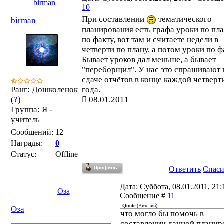
birman
10
При составлении
тематического
birman
планирования есть графа уроки по пла
по факту, вот там и считаете недели в
четверти по плану, а потом уроки по фа
Бывает уроков дал меньше, а бывает
"переборщил". У нас это спрашивают 
сдаче отчётов в конце каждой четверт
Ранг: Дошколенок
года.
(
?
)
08.01.2011
Группа: Я -
учитель
Сообщений:
12
Награды:
0
Статус:
Offline
Ответить
Спас
Дата: Суббота, 08.01.2011, 21:1
Оза
Сообщение #
11
Quote
(
Виталий
)
Оза
что могло бы помочь в
составлении данной планир