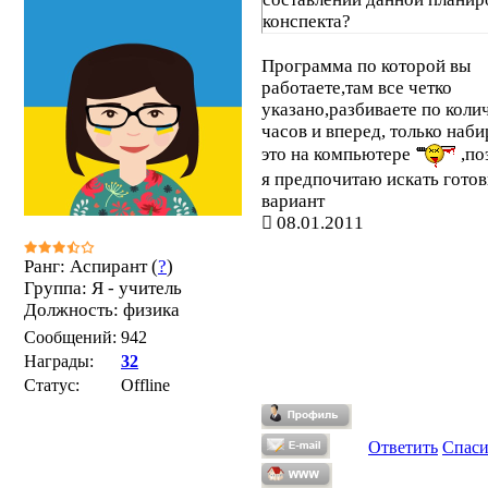
конспекта?
Программа по которой вы
работаете,там все четко
указано,разбиваете по коли
часов и вперед, только наби
это на компьютере
,по
я предпочитаю искать гото
вариант
08.01.2011
Ранг: Аспирант (
?
)
Группа: Я - учитель
Должность: физика
Сообщений:
942
Награды:
32
Статус:
Offline
Ответить
Спас