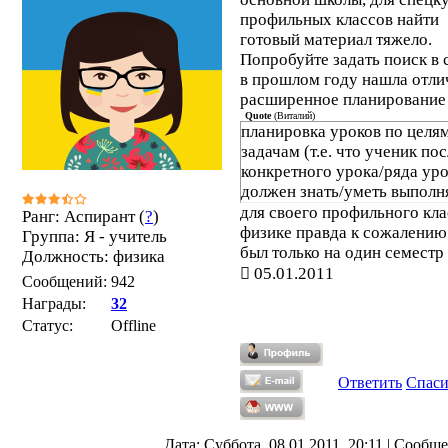
профильных классов найти
готовый материал тяжело.
Попробуйте задать поиск в с
в прошлом году нашла отли
расширенное планирование
Quote
(
Виталий
)
планировка уроков по целя
задачам (т.е. что ученик по
конкретного урока/ряда ур
должен знать/уметь выполн
для своего профильного кла
Ранг: Аспирант (
?
)
физике правда к сожалению
Группа: Я - учитель
был только на один семестр
Должность: физика
05.01.2011
Сообщений:
942
Награды:
32
Статус:
Offline
Ответить
Спас
Дата: Суббота, 08.01.2011, 20:11 | Сообщ