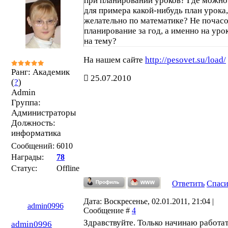
при планировании уроков? Где можно
для примера какой-нибудь план урока,
желательно по математике? Не почас
планирование за год, а именно на уро
на тему?
На нашем сайте
http://pesovet.su/load/
Ранг: Академик
25.07.2010
(
?
)
Admin
Группа:
Администраторы
Должность:
информатика
Сообщений:
6010
Награды:
78
Статус:
Offline
Ответить
Спас
Дата: Воскресенье, 02.01.2011, 21:04 |
admin0996
Сообщение #
4
Здравствуйте. Только начинаю работат
admin0996