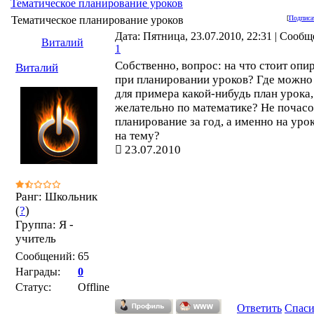
Тематическое планирование уроков
Тематическое планирование уроков
[
Подписа
Дата: Пятница, 23.07.2010, 22:31 | Сообщ
Виталий
1
Собственно, вопрос: на что стоит опи
Виталий
при планировании уроков? Где можно 
для примера какой-нибудь план урока,
желательно по математике? Не почас
планирование за год, а именно на уро
на тему?
23.07.2010
Ранг: Школьник
(
?
)
Группа: Я -
учитель
Сообщений:
65
Награды:
0
Статус:
Offline
Ответить
Спас