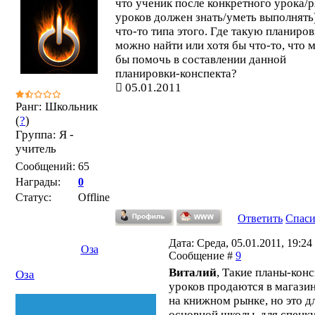
что ученик после конкретного урока/
уроков должен знать/уметь выполнять
что-то типа этого. Где такую планиро
можно найти или хотя бы что-то, что 
бы помочь в составлении данной
планировки-конспекта?
05.01.2011
Ранг: Школьник
(
?
)
Группа: Я -
учитель
Сообщений:
65
Награды:
0
Статус:
Offline
Ответить
Спас
Дата: Среда, 05.01.2011, 19:24 
Оза
Сообщение #
9
Виталий
, Такие планы-кон
Оза
уроков продаются в магазин
на книжном рынке, но это д
основной школы, для спецку