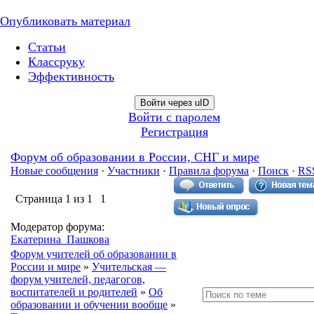
Опубликовать материал
Статьи
Классруку
Эффективность
Войти через uID
Войти с паролем
Регистрация
Форум об образовании в России, СНГ и мире
Новые сообщения
·
Участники
·
Правила форума
·
Поиск
·
RS
Страница
1
из
1
1
Модератор форума:
Екатерина_Пашкова
Форум учителей об образовании в
России и мире
»
Учительская —
форум учителей, педагогов,
воспитателей и родителей
»
Об
образовании и обучении вообще
»