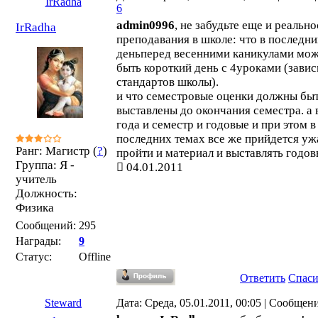
IrRadha
6
admin0996
, не забудьте еще и реально
IrRadha
преподавания в школе: что в последн
деньперед весенними каникулами мо
быть короткий день с 4уроками (завис
стандартов школы).
и что семестровые оценки должны бы
выставлены до окончания семестра. а 
года и семестр и годовые и при этом в
последних темах все же прийдется уж
Ранг: Магистр (
?
)
пройти и материал и выставлять годов
Группа: Я -
04.01.2011
учитель
Должность:
Физика
Сообщений:
295
Награды:
9
Статус:
Offline
Ответить
Спас
Steward
Дата: Среда, 05.01.2011, 00:05 | Сообщен