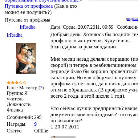
Путевка от профкома
(Как и кто
может ее получить?)
Путевка от профкома
[
Подписа
IrRadha
Дата: Среда, 20.07.2011, 09:59 | Сообщен
Добрый день. Хотелось бы поднять те
IrRadha
профсоюзных путевок. Буду очень
благодарна за рекомендации.
Мне месяц назад делали операцию (п
скорой) и теперь в реабилитационном
периоде было бы хорошо пролечиться
санатории. Но как оформлять путевку 
профкома я не знаю, да и никогда к ни
Ранг: Магистр (
?
)
этим не обращалась. (В профкоме учи
Группа: Я -
всего 2 года, а этой школе 1 год).
учитель
Должность:
Что сейчас лучше предпринять? какие
Физика
документы мне необходимы? что нужн
Сообщений:
295
поликлиники?
Награды:
9
20.07.2011
Статус:
Offline