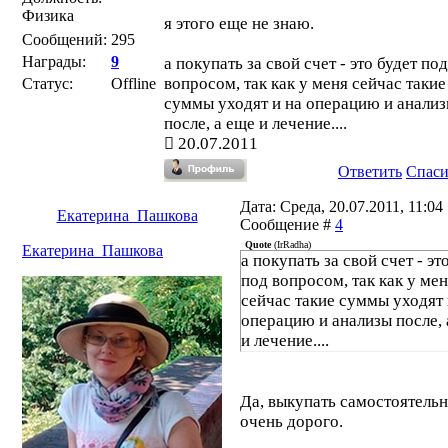
Физика
я этого еще не знаю.
Сообщений:
295
Награды:
9
а покупать за свой счет - это будет под
вопросом, так как у меня сейчас такие
Статус:
Offline
суммы уходят и на операцию и анали
после, а еще и лечение....
20.07.2011
Ответить
Спас
Дата: Среда, 20.07.2011, 11:04 
Екатерина_Пашкова
Сообщение #
4
Quote
(
IrRadha
)
Екатерина_Пашкова
а покупать за свой счет - эт
под вопросом, так как у ме
сейчас такие суммы уходят 
операцию и анализы после, 
и лечение....
Да, выкупать самостоятель
очень дорого.