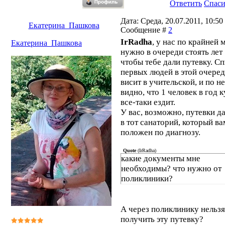
Ответить
Спас
Дата: Среда, 20.07.2011, 10:50 
Екатерина_Пашкова
Сообщение #
2
IrRadha
, у нас по крайней 
Екатерина_Пашкова
нужно в очереди стоять лет 
чтобы тебе дали путевку. С
первых людей в этой очере
висит в учительской, и по н
видно, что 1 человек в год к
все-таки ездит.
У вас, возможно, путевки д
в тот санаторий, который ва
положен по диагнозу.
Quote
(
IrRadha
)
какие документы мне
необходимы? что нужно от
поликлиники?
А через поликлинику нельзя
получить эту путевку?