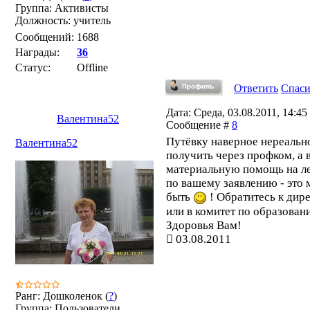
Группа: Активисты
Должность: учитель
Сообщений:
1688
Награды:
36
Статус:
Offline
Ответить
Спас
Дата: Среда, 03.08.2011, 14:45 
Валентина52
Сообщение #
8
Путёвку наверное нереальн
Валентина52
получить через профком, а 
материальную помощь на л
по вашему заявлению - это
быть
! Обратитесь к дир
или в комитет по образован
Здоровья Вам!
03.08.2011
Ранг: Дошколенок (
?
)
Группа: Пользователи