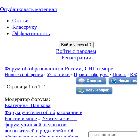
Опубликовать материал
Статьи
Классруку
Эффективность
Войти через uID
Войти с паролем
Регистрация
Форум об образовании в России, СНГ и мире
Новые сообщения
·
Участники
·
Правила форума
·
Поиск
·
RS
Страница
1
из
1
1
Модератор форума:
Екатерина_Пашкова
Форум учителей об образовании в
России и мире
»
Учительская —
форум учителей, педагогов,
воспитателей и родителей
»
Об
образовании и обучении вообще
»