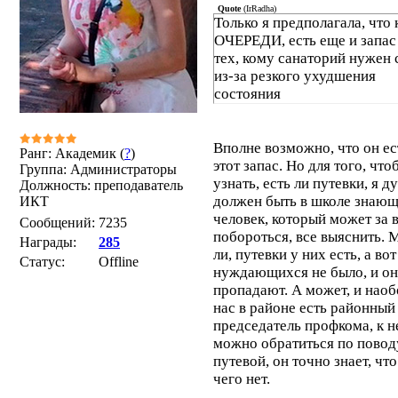
Quote
(
IrRadha
)
Только я предполагала, что
ОЧЕРЕДИ, есть еще и запас
тех, кому санаторий нужен
из-за резкого ухудшения
состояния
Вполне возможно, что он ес
Ранг: Академик (
?
)
этот запас. Но для того, что
Группа: Администраторы
узнать, есть ли путевки, я д
Должность: преподаватель
должен быть в школе знаю
ИКТ
человек, который может за 
Сообщений:
7235
побороться, все выяснить. 
Награды:
285
ли, путевки у них есть, а вот
Статус:
Offline
нуждающихся не было, и о
пропадают. А может, и наоб
нас в районе есть районный
председатель профкома, к 
можно обратиться по повод
путевой, он точно знает, что
чего нет.