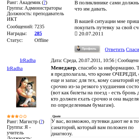
Ранг: Академик (
?
)
В поликлинике сами должны
Группа: Администраторы
что им давать.
Должность: преподаватель
ИКТ
В вашей ситуации мне при
Сообщений:
7235
покупать путевку за свой сч
Награды:
285
20.07.2011
Статус:
Offline
Ответить
Спас
IrRadha
Дата: Среда, 20.07.2011, 10:56 | Сообщен
Менеджер
, спасибо за информацию. 
IrRadha
я предполагала, что кроме ОЧЕРЕДИ, 
еще и запас для тех, кому санаторий 
срочно из-за резкого ухудшения сост
(вот как билеты на поезд - есть бронь 
кто должен ехать срочно и она выделя
по определенным бумагам).
Quote
У вас, возможно, путевки дают не в то
Ранг: Магистр (
?
)
Группа: Я -
санаторий, который вам положен по
учитель
диагнозу.
Должность: