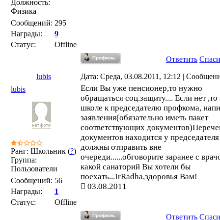
Должность:
Физика
Сообщений:
295
Награды:
9
Статус:
Offline
Ответить
Спас
lubis
Дата: Среда, 03.08.2011, 12:12 | Сообщен
Если Вы уже пенсионер,то нужно
lubis
обращаться соц.защиту.... Если нет ,т
школе к председателю профкома, напи
заявления(обязательно иметь пакет
соответствующих документов)Перече
документов находится у председателя
должны отправить вне
Ранг: Школьник (
?
)
очереди......обговорите заранее с врач
Группа:
какой санаторий Вы хотели бы
Пользователи
поехать...IrRadha,здоровья Вам!
Сообщений:
56
03.08.2011
Награды:
1
Статус:
Offline
Ответить
Спас