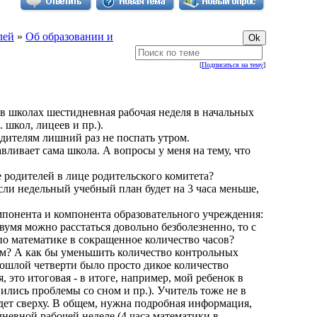
лей
»
Об образовании и
[
Подписаться на тему
]
в школах шестидневная рабочая неделя в начальных
 школ, лицеев и пр.).
одителям лишний раз не поспать утром.
ливает сама школа. А вопросы у меня на тему, что
 родителей в лице родительского комитета?
сли недельный учебный план будет на 3 часа меньше,
омпонента и компонента образовательного учреждения:
вумя можно расстаться довольно безболезненно, то с
по математике в сокращенное количество часов?
ом? А как бы уменьшить количество контрольных
прошлой четверти было просто дикое количество
я, это итоговая - в итоге, например, мой ребенок в
ились проблемы со сном и пр.). Учитель тоже не в
 идет сверху. В общем, нужна подробная информация,
невной рабочей неделе (4 часа математики в