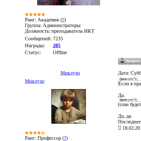
Ранг: Академик (
?
)
Группа: Администраторы
Должность: преподаватель ИКТ
Сообщений:
7235
Награды:
285
Статус:
Offline
Миклухо
Дата: Субб
Quote
(
ude79
)
Миклухо
Если я пр
Да.
Quote
(
ude79
)
план будет
Да, да.
Последне
18.02.20
Ранг: Профессор (
?
)