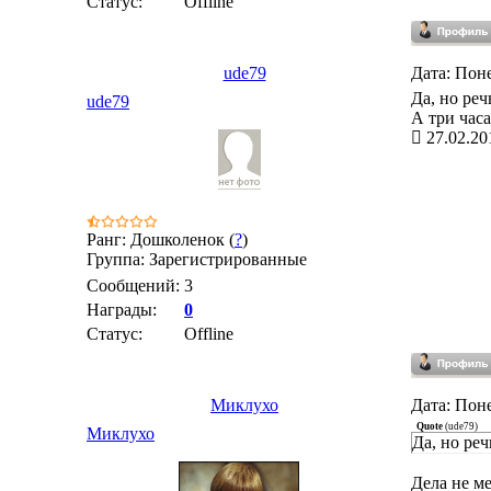
Статус:
Offline
ude79
Дата: Поне
Да, но реч
ude79
А три часа
27.02.20
Ранг: Дошколенок (
?
)
Группа: Зарегистрированные
Сообщений:
3
Награды:
0
Статус:
Offline
Миклухо
Дата: Поне
Quote
(
ude79
)
Миклухо
Да, но реч
Дела не м