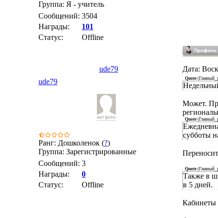
Группа: Я - учитель
Сообщений:
3504
Награды:
101
Статус:
Offline
ude79
Дата: Воск
Quote
(
Главный_
ude79
Недельный
Может. Пр
региональ
Quote
(
Главный_
Ежедневна
субботы н
Ранг: Дошколенок (
?
)
Группа: Зарегистрированные
Переносить
Сообщений:
3
Quote
(
Главный_
Награды:
0
Также в ш
Статус:
Offline
в 5 дней.
Кабинеты е