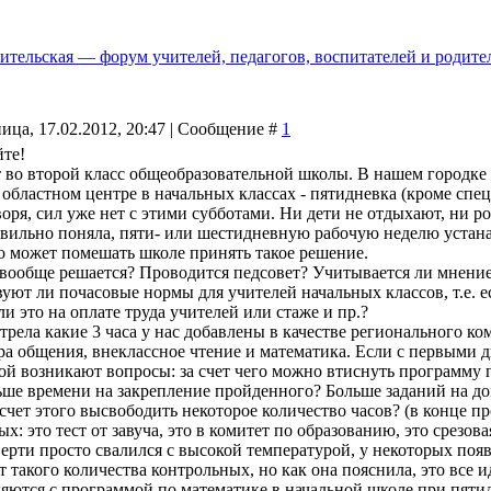
ительская — форум учителей, педагогов, воспитателей и родите
ица, 17.02.2012, 20:47 | Сообщение #
1
йте!
 во второй класс общеобразовательной школы. В нашем городке 
 областном центре в начальных классах - пятидневка (кроме спец.
воря, сил уже нет с этими субботами. Ни дети не отдыхают, ни р
авильно поняла, пяти- или шестидневную рабочую неделю устанав
о может помешать школе принять такое решение.
о вообще решается? Проводится педсовет? Учитывается ли мнение
вуют ли почасовые нормы для учителей начальных классов, т.е. е
ли это на оплате труда учителей или стаже и пр.?
отрела какие 3 часа у нас добавлены в качестве регионального к
ра общения, внеклассное чтение и математика. Если с первыми д
ой возникают вопросы: за счет чего можно втиснуть программу 
ьше времени на закрепление пройденного? Больше заданий на д
 счет этого высвободить некоторое количество часов? (в конце 
х: это тест от завуча, это в комитет по образованию, это срезова
верти просто свалился с высокой температурой, у некоторых появ
т такого количества контрольных, но как она пояснила, это все
ляются с программой по математике в начальной школе при пятид