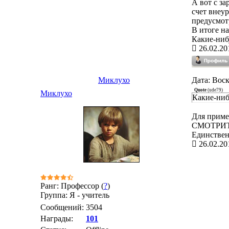
А вот с за
счет внеур
предусмот
В итоге н
Какие-ниб
26.02.20
Миклухо
Дата: Воск
Quote
(
ude79
)
Миклухо
Какие-ниб
Для пример
СМОТРИТ
Единствен
26.02.20
Ранг: Профессор (
?
)
Группа: Я - учитель
Сообщений:
3504
Награды:
101