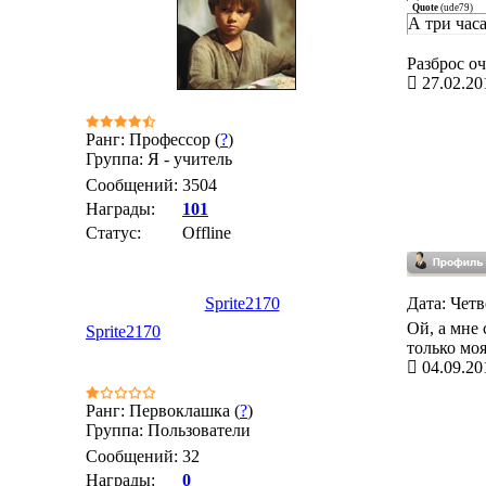
Quote
(
ude79
)
А три час
Разброс оч
27.02.20
Ранг: Профессор (
?
)
Группа: Я - учитель
Сообщений:
3504
Награды:
101
Статус:
Offline
Sprite2170
Дата: Четв
Ой, а мне
Sprite2170
только мо
04.09.20
Ранг: Первоклашка (
?
)
Группа: Пользователи
Сообщений:
32
Награды:
0