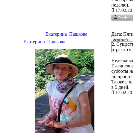
неделю).
17.02.20
Екатерина_Пашкова
Дата: Пятн
Quote
(
ude79
)
Екатерина_Пашкова
2. Сущест
отразится 
Недельный
Ежедневна
субботы на
но просто
Также в ш
в 5 дней.
17.02.20