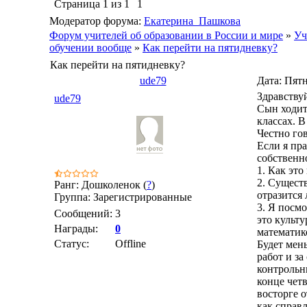
Страница
1
из
1
1
Модератор форума:
Екатерина_Пашкова
Форум учителей об образовании в России и мире
»
Уч
обучении вообще
»
Как перейти на пятидневку?
Как перейти на пятидневку?
ude79
Дата: Пятн
Здравству
ude79
Сын ходит
классах. В
Честно го
Если я пр
собственн
1. Как эт
2. Сущест
Ранг: Дошколенок (
?
)
отразится 
Группа: Зарегистрированные
3. Я посм
Сообщений:
3
это культу
Награды:
0
математик
Статус:
Offline
Будет мен
работ и за
контрольны
конце чет
восторге о
как справ