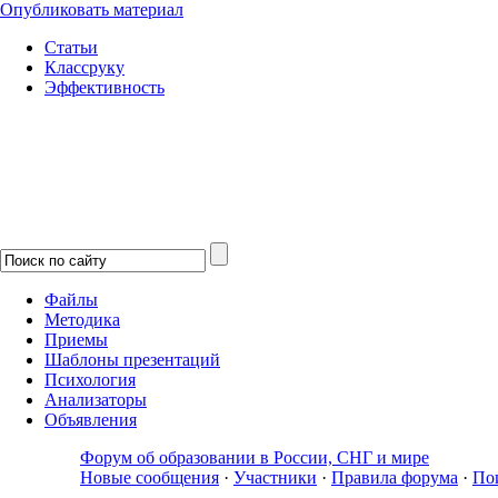
Опубликовать материал
Статьи
Классруку
Эффективность
Файлы
Методика
Приемы
Шаблоны презентаций
Психология
Анализаторы
Объявления
Форум об образовании в России, СНГ и мире
Новые сообщения
·
Участники
·
Правила форума
·
По