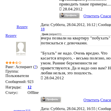
приводить такие примеры.......
28.04.2012
Ответить
Спаси
Дата: Суббота, 28.04.2012, 16:12 | Сообщ
Rezerv
18
Quote
(
петров111
)
Rezerv
вчера позвали на квартиру "побухать"
потискаться с девочками.
"Бухать" не надо. Очень вредно. Что
касается второго, - весьма полезно, но
умом. Ранние беременности не
Ранг: Аспирант (
?
)
приветствуются. Да и надо оно вам? Н
Группа:
любви нельзя, это пошлость.
Пользователи
28.04.2012
Сообщений:
923
Награды:
12
Статус:
Offline
Ответить
Спаси
Дата: Суббота, 28.04.2012, 16:55 | Сообщ
петров111