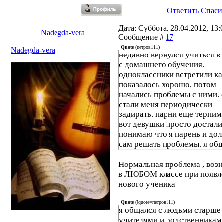
Ответить
Спаси
Дата: Суббота, 28.04.2012, 13:0
Nadegda-vera
Сообщение #
17
Quote
(
петров111
)
Nadegda-vera
недавно вернулся учиться в
с домашнего обучения.
одноклассники встретили ка
показалось хорошо, потом
начались проблемы с ними.
стали меня периодически
задирать. парни еще терпим
вот девушки просто достали
понимаю что я парень и до
сам решать проблемы. я об
людьми старше себя - учите
родственниками. с ними
Нормальная проблема , воз
отношения отличные.
в ЛЮБОМ классе при появл
нового ученика
Quote
(
[quote=петров111
)
я общался с людьми старше 
учителями и родственниками