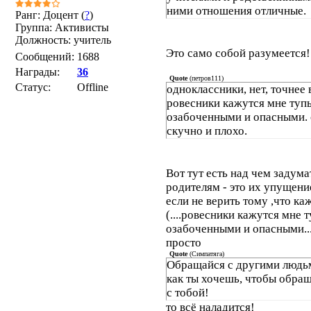
ними отношения отличные.
Ранг: Доцент (
?
)
Группа: Активисты
Должность: учитель
Это само собой разумеется!
Сообщений:
1688
Награды:
36
Quote
(
петров111
)
Статус:
Offline
одноклассники, нет, точнее 
ровесники кажутся мне туп
озабоченными и опасными. 
скучно и плохо.
Вот тут есть над чем задума
родителям - это их упущени
если не верить тому ,что ка
(....ровесники кажутся мне 
озабоченными и опасными....
просто
Quote
(
Симпатяга
)
Обращайся с другими людьм
как ты хочешь, чтобы обра
с тобой!
то всё наладится!