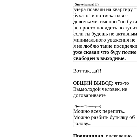
Quote
(
петров111
)
вчера позвали на квартиру 
бухать" и по тискаться с
девочками. именно "по буха
не просто посидеть по тусит
если ты будешь не активны
минимального уважения не 
я не люблю такие посиделк
уже сказал что буду полн
свободен в выходные.
Вот так, да?!
ОБЩИЙ ВЫВОД: что-то
Вы,молодой человек, не
договариваете
Quote
(
Провинциал
)
Можно всех перепить...
Можно разбить бутылку об
голову...
Провинциал
, рискованно