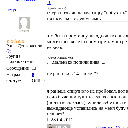
19
Quote
(
Rezerv
)
петров111
вчера позвали на квартиру "побухать"
потискаться с девочками.
это была просто шутка однокласснико
может еще хотели посмотреть мою ре
Ранг: Дошколенок
не знаю.
(
?
)
Группа:
Quote
(
Nadegda-vera
)
Пользователи
.....маленько попили пива ....
Сообщений:
13
не рано ли в 14 -то лет??
Награды:
0
Статус:
Offline
я раньше спиртного не пробовал. вот 
надо было поступить если все кто пош
(почти весь класс) купили себе пива и
выжидающе уставились на меня буду 
или нет?
28.04.2012
Ответить
Спаси