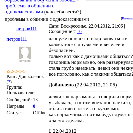
проблемы в общении с
одноклассниками
(как себя вести?)
проблемы в общении с одноклассниками
[
Подписат
Дата: Воскресенье, 22.04.2012, 21:06 |
петров111
Сообщение #
16
да я уже понял что надо вливаться в
петров111
коллектив - с друзьями и веселей и
безопасней.
только вот как с дамочками общаться?
говоришь нормально, она развернулас
стала грубо наезжать. девки они чекн
все поголовно. как с такими общаться
Ранг: Дошколенок
(
?
)
Добавлено
(22.04.2012, 21:06)
Группа:
---------------------------------------------
Пользователи
девки как наркоманы - говорили норм
Сообщений:
13
улыбалась, а потом внезапно наехала,
Награды:
0
облила или налетела с кулаками.
Статус:
Offline
как наркоманы. а потом будут думать 
она это сделала.
22.04.2012