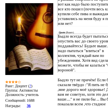
вот как надо было поступит
все кто пошел (почти весь к
купили себе пива и выжид
уставились на меня буду я п
или нет?
Quote
(
Rezerv
)
Быдло всегда будет пытатьс
опустить вас до своего уров
поддавайтесь! Будьте выше.
надо пытаться "влиться" в
коллектив, чуждый вам по
убеждениям. Хотя вид сдел
можете, чтобы не казаться 
вороной".
Быдло тут не причём! Если 
сказали твёрдо :"Я пить не 
Ранг: Доцент (
?
)
,мне дорого моё здоровье! 
Группа: Активисты
вам не советую, хотя это де
Должность: учитель
ваше...." и не пили бы ... Вы
Сообщений:
1688
показали всем ,что стадное
Награды:
36