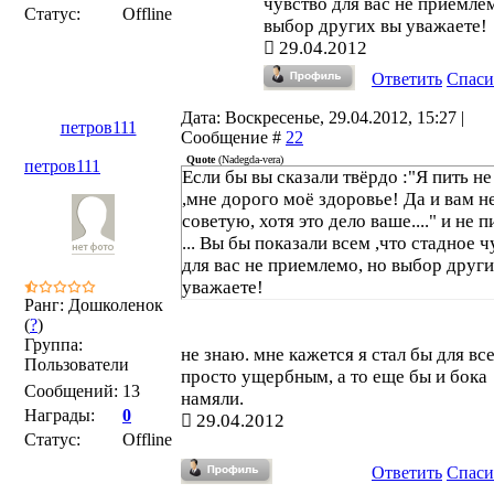
чувство для вас не приемле
Статус:
Offline
выбор других вы уважаете!
29.04.2012
Ответить
Спаси
Дата: Воскресенье, 29.04.2012, 15:27 |
петров111
Сообщение #
22
Quote
(
Nadegda-vera
)
петров111
Если бы вы сказали твёрдо :"Я пить не
,мне дорого моё здоровье! Да и вам н
советую, хотя это дело ваше...." и не 
... Вы бы показали всем ,что стадное 
для вас не приемлемо, но выбор друг
уважаете!
Ранг: Дошколенок
(
?
)
Группа:
не знаю. мне кажется я стал бы для вс
Пользователи
просто ущербным, а то еще бы и бока
Сообщений:
13
намяли.
Награды:
0
29.04.2012
Статус:
Offline
Ответить
Спаси