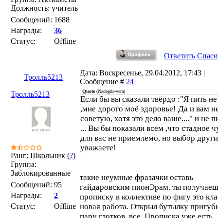
Должность: учитель
Сообщений:
1688
Награды:
36
Статус:
Offline
Ответить
Спаси
Дата: Воскресенье, 29.04.2012, 17:43 |
Тролль5213
Сообщение #
24
Quote
(
Nadegda-vera
)
Тролль5213
Если бы вы сказали твёрдо :"Я пить не
,мне дорого моё здоровье! Да и вам н
советую, хотя это дело ваше...." и не 
... Вы бы показали всем ,что стадное 
для вас не приемлемо, но выбор друг
уважаете!
Ранг: Школьник (
?
)
Группа:
Заблокированные
такие неумные фразачки оставь
Сообщений:
95
гайдаровским пионЭрам. ты получае
Награды:
2
прописку в коллективе по фигу это кла
Статус:
Offline
новая работа. Открыл бутылку пригуб
пару глотков, все. Прописка уже есть.