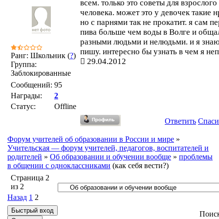
всем. только это советы для взрослого
человека. может это у девочек такие н
но с парнями так не прокатит. я сам п
пива больше чем воды в Волге и обща
разными людьми и нелюдьми. и я знаю
пишу. интересно бы узнать в чем я не
Ранг: Школьник (
?
)
29.04.2012
Группа:
Заблокированные
Сообщений:
95
Награды:
2
Статус:
Offline
Ответить
Спаси
Форум учителей об образовании в России и мире
»
Учительская — форум учителей, педагогов, воспитателей и
родителей
»
Об образовании и обучении вообще
»
проблемы
в общении с одноклассниками
(как себя вести?)
Страница
2
из
2
Назад
1
2
Поис