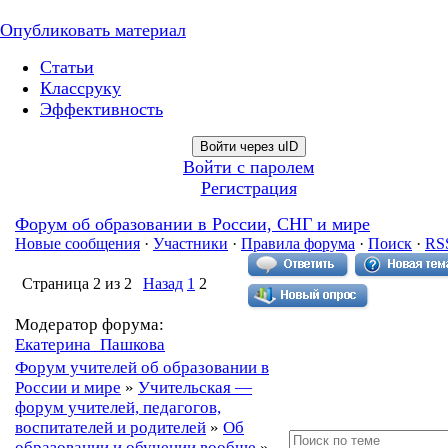
Опубликовать материал
Статьи
Классруку
Эффективность
Войти через uID
Войти с паролем
Регистрация
Форум об образовании в России, СНГ и мире
Новые сообщения
·
Участники
·
Правила форума
·
Поиск
·
RS
Страница
2
из
2
Назад
1
2
Модератор форума:
Екатерина_Пашкова
Форум учителей об образовании в
России и мире
»
Учительская —
форум учителей, педагогов,
воспитателей и родителей
»
Об
образовании и обучении вообще
»