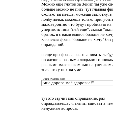
Можно еще глоток за Зенит. ты уже св
больше можно не пить. тут главная ф
сколько ты пьёшь. можешь заглотнуть
полбутылки, можешь только пригубить
маловероятно что будут пробивать на
упертость типа "пей еще", скажи "акс
браток, я с вами выпил, больше не хоч
ключевая фраза "больше не хочу" без
оправданий.
и еще про фразы. разговаривать ты б
по жизни с разными людьми: гопника
разными малознакомыми пацанчиками
зная что у них на уме.
Quote
(
Nadegda-vera
)
"мне дорого моё здоровье!"
тут это звучит как оправдание. раз
оправдываешься, значит виноват в чем
ненужные вопросы.