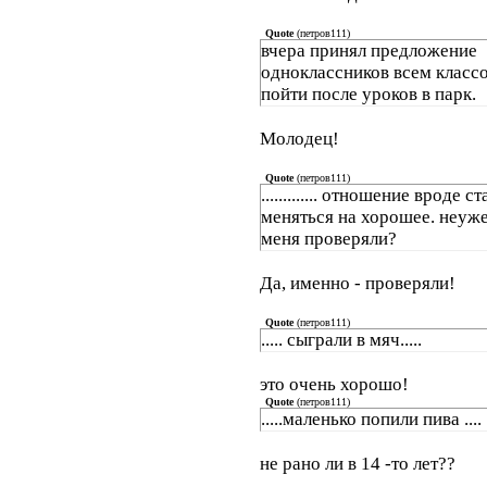
Quote
(
петров111
)
вчера принял предложение
одноклассников всем класс
пойти после уроков в парк.
Молодец!
Quote
(
петров111
)
............. отношение вроде с
меняться на хорошее. неуж
меня проверяли?
Да, именно - проверяли!
Quote
(
петров111
)
..... сыграли в мяч.....
это очень хорошо!
Quote
(
петров111
)
.....маленько попили пива ....
не рано ли в 14 -то лет??