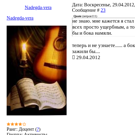
Дата: Воскресенье, 29.04.2012,
Nadegda-vera
Сообщение #
23
Quote
(
петров111
)
Nadegda-vera
не знаю. мне кажется я стал
всех просто ущербным, а то
бы и бока намяли.
теперь и не узнаете...... а бо
зажили бы....
29.04.2012
Ранг: Доцент (
?
)
Группа: Активисты