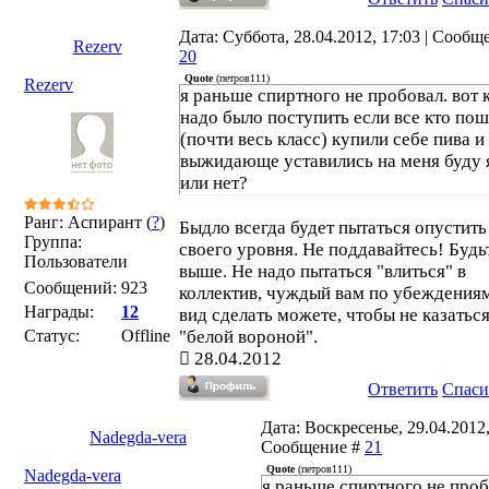
Дата: Суббота, 28.04.2012, 17:03 | Сообщ
Rezerv
20
Quote
(
петров111
)
Rezerv
я раньше спиртного не пробовал. вот 
надо было поступить если все кто по
(почти весь класс) купили себе пива и
выжидающе уставились на меня буду 
или нет?
Ранг: Аспирант (
?
)
Быдло всегда будет пытаться опустить
Группа:
своего уровня. Не поддавайтесь! Будь
Пользователи
выше. Не надо пытаться "влиться" в
Сообщений:
923
коллектив, чуждый вам по убеждениям
Награды:
12
вид сделать можете, чтобы не казатьс
Статус:
Offline
"белой вороной".
28.04.2012
Ответить
Спаси
Дата: Воскресенье, 29.04.2012,
Nadegda-vera
Сообщение #
21
Quote
(
петров111
)
Nadegda-vera
я раньше спиртного не проб