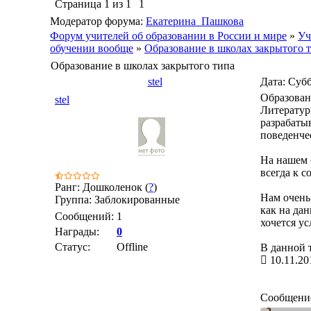
Страница
1
из
1
1
Модератор форума:
Екатерина_Пашкова
Форум учителей об образовании в России и мире
»
Уч
обучении вообще
»
Образование в школах закрытого 
Образование в школах закрытого типа
stel
Дата: Субб
Образован
stel
Литератур
разрабаты
поведенче
На нашем 
всегда к с
Ранг: Дошколенок (
?
)
Нам очень 
Группа: Заблокированные
как на да
Сообщений:
1
хочется ус
Награды:
0
Статус:
Offline
В данной 
10.11.20
Сообщени