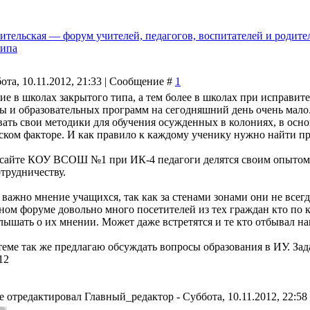
ительская — форум учителей, педагогов, воспитателей и родите
типа
ота, 10.11.2012, 21:33 | Сообщение #
1
ие в школах закрытого типа, а тем более в школах при исправи
ы и образовательных программ на сегодняшний день очень мало
вать свои методики для обучения осужденных в колониях, в осн
ском факторе. И как правило к каждому ученику нужно найти пр
сайте КОУ ВСОШ №1 при ИК-4 педагоги делятся своим опытом р
отрудничеству.
важно мнение учащихся, так как за стенами зонами они не всегда
нном форуме довольно много посетителей из тех граждан кто по 
лышать о их мнении. Может даже встретятся и те кто отбывал на
теме так же предлагаю обсуждать вопросы образования в ИУ. Зад
12
е отредактировал
Главный_редактор
-
Суббота, 10.11.2012, 22:58