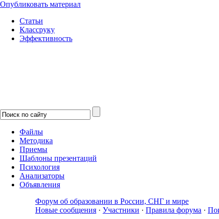
Опубликовать материал
Статьи
Классруку
Эффективность
Файлы
Методика
Приемы
Шаблоны презентаций
Психология
Анализаторы
Объявления
Форум об образовании в России, СНГ и мире
Новые сообщения
·
Участники
·
Правила форума
·
По