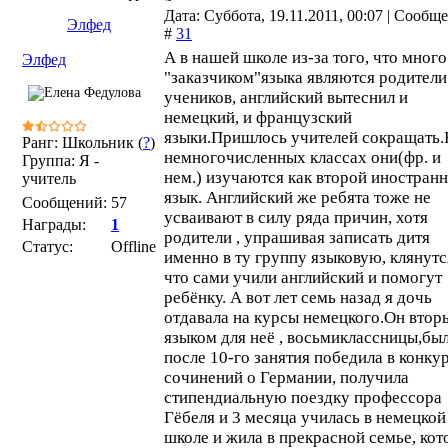
Дата: Суббота, 19.11.2011, 00:07 | Сообщ
Элфед
#
31
А в нашей школе из-за того, что много
Элфед
"заказчиком"языка являются родители
учеников, английский вытеснил и
немецкий, и французский
языки.Пришлось учителей сокращать.
Ранг: Школьник (
?
)
немногочисленных классах они(фр. и
Группа: Я -
нем.) изучаются как второй иностран
учитель
язык. Английский же ребята тоже не
Сообщений:
57
усваивают в силу ряда причин, хотя
Награды:
1
родители , упрашивая записать дитя
Статус:
Offline
именно в ту группу языковую, клянутс
что сами учили английский и помогут
ребёнку. А вот лет семь назад я дочь
отдавала на курсы немецкого.Он втор
языком для неё , восьмиклассницы,был
после 10-го занятия победила в конку
сочинений о Германии, получила
стипендиальную поездку профессора
Гёбеля и 3 месяца училась в немецкой
школе и жила в прекрасной семье, кот