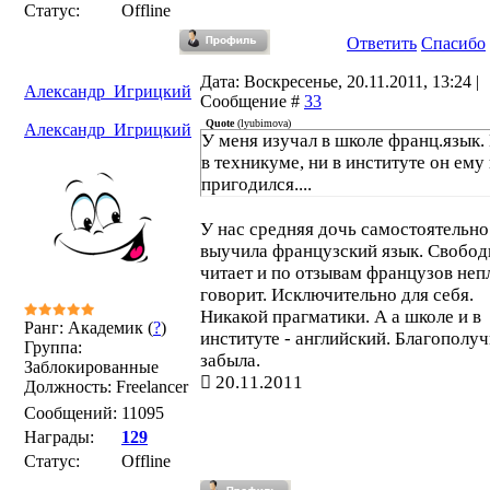
Статус:
Offline
Ответить
Спасибо
Дата: Воскресенье, 20.11.2011, 13:24 |
Александр_Игрицкий
Сообщение #
33
Quote
(
lyubimova
)
Александр_Игрицкий
У меня изучал в школе франц.язык.
в техникуме, ни в институте он ему
пригодился....
У нас средняя дочь самостоятельно
выучила французский язык. Свобод
читает и по отзывам французов неп
говорит. Исключительно для себя.
Никакой прагматики. А а школе и в
Ранг: Академик (
?
)
институте - английский. Благополу
Группа:
забыла.
Заблокированные
20.11.2011
Должность: Freelancer
Сообщений:
11095
Награды:
129
Статус:
Offline