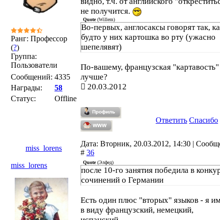
видно, т.ч. от английского "открестить
не получится.
Quote
(
Willem
)
Во-первых, англосаксы говорят так, к
будто у них картошка во рту (ужасно
Ранг: Профессор
шепелявят)
(
?
)
Группа:
Пользователи
По-вашему, французская "картавость"
лучше?
Сообщений:
4335
20.03.2012
Награды:
58
Статус:
Offline
Ответить
Спасибо
Дата: Вторник, 20.03.2012, 14:30 | Сооб
miss_lorens
#
36
Quote
(
Элфед
)
miss_lorens
после 10-го занятия победила в конку
сочинений о Германии
Есть один плюс "вторых" языков - я и
в виду французский, немецкий,
испанский...