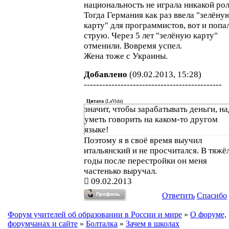
национальность не играла никакой рол
Тогда Германия как раз ввела "зелёну
карту" для программистов, вот и попал
струю. Через 5 лет "зелёную карту"
отменили. Вовремя успел.
Жена тоже с Украины.
Добавлено
(09.02.2013, 15:28)
---------------------------------------------
Цитата
(
LaVida
)
значит, чтобы зарабатывать деньги, н
уметь говорить на каком-то другом
языке!
Поэтому я в своё время выучил
итальянский и не просчитался. В тяжё
годы после перестройки он меня
частенько выручал.
09.02.2013
Ответить
Спасибо
Форум учителей об образовании в России и мире
»
О форуме,
форумчанах и сайте
»
Болталка
»
Зачем в школах