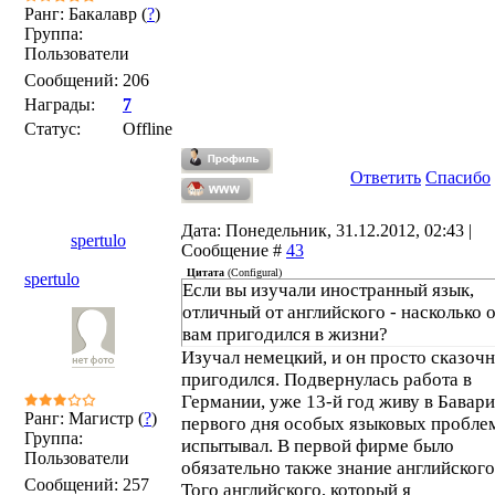
Ранг: Бакалавр (
?
)
Группа:
Пользователи
Сообщений:
206
Награды:
7
Статус:
Offline
Ответить
Спасибо
Дата: Понедельник, 31.12.2012, 02:43 |
spertulo
Сообщение #
43
Цитата
(
Configural
)
spertulo
Если вы изучали иностранный язык,
отличный от английского - насколько 
вам пригодился в жизни?
Изучал немецкий, и он просто сказоч
пригодился. Подвернулась работа в
Германии, уже 13-й год живу в Бавари
Ранг: Магистр (
?
)
первого дня особых языковых пробле
Группа:
испытывал. В первой фирме было
Пользователи
обязательно также знание английского
Сообщений:
257
Того английского, который я