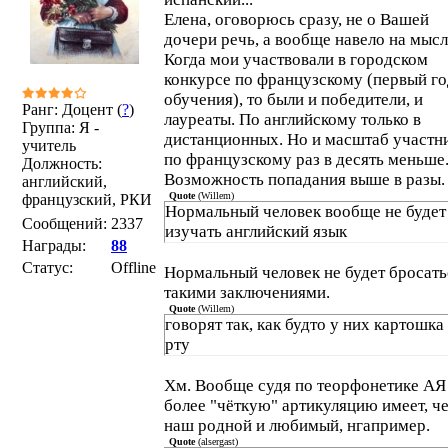
Елена, оговорюсь сразу, не о Вашей
дочери речь, а вообще навело на мысл
Когда мои участвовали в городском
конкурсе по французскому (первый го
обучения), то были и победители, и
Ранг: Доцент (
?
)
лауреаты. По английскому только в
Группа: Я -
дистанционных. Но и масштаб участн
учитель
по французскому раз в десять меньше.
Должность:
Возможность попадания выше в разы.
английский,
Quote
(
Willem
)
французский, РКИ
Нормальный человек вообще не будет
Сообщений:
2337
изучать английский язык
Награды:
88
Статус:
Offline
Нормальный человек не будет бросать
такими заключениями.
Quote
(
Willem
)
говорят так, как будто у них картошка
рту
Хм. Вообще судя по теорфонетике АЯ
более "чёткую" артикуляцию имеет, ч
наш родной и любимый, нгапример.
Quote
(
alsergast
)