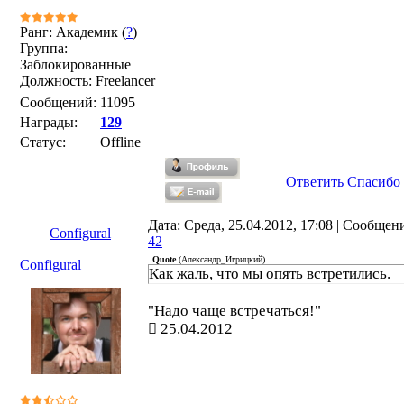
Ранг: Академик (
?
)
Группа:
Заблокированные
Должность: Freelancer
Сообщений:
11095
Награды:
129
Статус:
Offline
Ответить
Спасибо
Дата: Среда, 25.04.2012, 17:08 | Сообщен
Configural
42
Quote
(
Александр_Игрицкий
)
Configural
Как жаль, что мы опять встретились.
"Надо чаще встречаться!"
25.04.2012