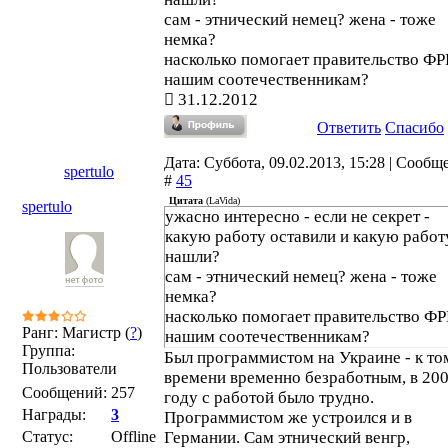
сам - этнический немец? жена - тоже
немка?
насколько помогает правительство ФР
нашим соотечественникам?
31.12.2012
Ответить
Спасибо
Дата: Суббота, 09.02.2013, 15:28 | Сообщ
spertulo
#
45
Цитата
(
LaVida
)
spertulo
ужасно интересно - если не секрет -
какую работу оставили и какую работ
нашли?
сам - этнический немец? жена - тоже
немка?
насколько помогает правительство ФР
Ранг: Магистр (
?
)
нашим соотечественникам?
Группа:
Был программистом на Украине - к то
Пользователи
времени временно безработным, в 20
Сообщений:
257
году с работой было трудно.
Награды:
3
Программистом же устроился и в
Статус:
Offline
Германии. Сам этнический венгр,