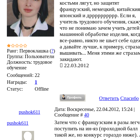
костьми лягут, но защитят
французский, немецкий, китайския
японский и дрррррррррр. Если я,
учитель трудового обучения, скаж
что не понимаю зачем учить детей
машинной обработке изделия, когд
все-равно, никто не шьет себе оде
а давайте лучше, к примеру, страз
Ранг: Первоклашка (
?
)
вышивать... Меня этими же страза
Группа: Пользователи
закидают.
Должность: трудовое
22.03.2012
обучение
Сообщений:
22
Награды:
1
Статус:
Offline
Ответить
Спасибо
Дата: Воскресенье, 22.04.2012, 15:24 |
pushok611
Сообщение #
40
Затем что с французским в разы легч
pushok611
поступить на ин-яз (проходной балл
такой же, но конкурс гораздо ниже).