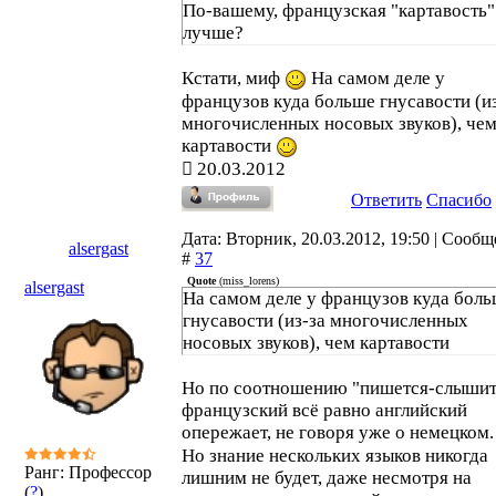
По-вашему, французская "картавость"
лучше?
Кстати, миф
На самом деле у
французов куда больше гнусавости (и
многочисленных носовых звуков), че
картавости
20.03.2012
Ответить
Спасибо
Дата: Вторник, 20.03.2012, 19:50 | Сооб
alsergast
#
37
Quote
(
miss_lorens
)
alsergast
На самом деле у французов куда бол
гнусавости (из-за многочисленных
носовых звуков), чем картавости
Но по соотношению "пишется-слышит
французский всё равно английский
опережает, не говоря уже о немецком
Но знание нескольких языков никогда
Ранг: Профессор
лишним не будет, даже несмотря на
(
?
)