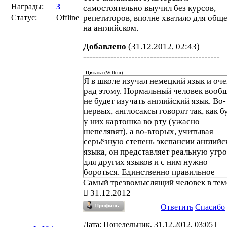
Награды:
3
самостоятельно выучил без курсов,
Статус:
Offline
репетиторов, вполне хватило для общ
на английском.
Добавлено
(31.12.2012, 02:43)
---------------------------------------------
Цитата
(
Willem
)
Я в школе изучал немецкий язык и оч
рад этому. Нормальный человек вооб
не будет изучать английский язык. Во-
первых, англосаксы говорят так, как б
у них картошка во рту (ужасно
шепелявят), а во-вторых, учитывая
серьёзную степень экспансии английс
языка, он представляет реальную угр
для других языков и с ним нужно
бороться. Единственно правильное
решение - создать искусственный
Самый трезвомыслящий человек в тем
международный язык, который не был
31.12.2012
связан с какой-то конкретной культуро
Ответить
Спасибо
Кстати, такие языки уже существуют
(например, эсперанто). Только их
Дата: Понедельник, 31.12.2012, 03:05 |