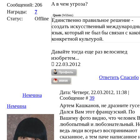
А в чем угроза?
Сообщений:
206
Награды:
7
Quote
(
Willem
)
Статус:
Offline
Единственно правильное решение -
создать искусственный международн
язык, который не был бы связан с како
конкретной культурой.
Давайте тогда еще раз велосипед
изобретем...
22.03.2012
Ответить
Спасибо
Дата: Четверг, 22.03.2012, 11:38 |
Немчина
Сообщение #
39
Артем Кашканов, не дразните гусе
Немчина
Дался Вам этот французский. По
Вашему фото видно, что человек 
любопытный и любознательный. Н
ведь люди всерьез воспринимают
сказанное, а тем паче написанное 