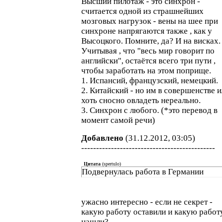
Высший пилотаж - это синхрон -
считается одной из страшнейших
мозговых нагрузок - вены на шее при
синхроне напрягаются также , как у
Высоцкого. Помните, да? И на висках.
Учитывая , что "весь мир говорит по
английски", остаётся всего три пути ,
чтобы заработать на этом поприще.
1. Испансий, французский, немецкий.
2. Китайский - но им в совершенстве 
хоть сносно овладеть нереально.
3. Синхрон с любого. (*это перевод в
момент самой речи)
Добавлено
(31.12.2012, 03:05)
---------------------------------------------
Цитата
(
spertulo
)
Подвернулась работа в Германии
ужасно интересно - если не секрет -
какую работу оставили и какую работ
нашли?