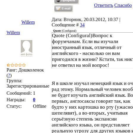
Ответить
Спасибо
Дата: Вторник, 20.03.2012, 10:37 |
Willem
Сообщение #
34
Quote
(
Configural
)
Willem
Quote (Configural)Вопрос к
форумчанам. Если вы изучали
иностранный язык, отличный от
английского - насколько он вам
пригодился в жизни? Кстати, так ник
не ответил на мой вопрос!
Ранг: Дошколенок
(
?
)
Группа:
Я в школе изучал немецкий язык и о
Зарегистрированные
рад этому. Нормальный человек воо
Сообщений:
1
не будет изучать английский язык. Во
Награды:
0
первых, англосаксы говорят так, как
Статус:
Offline
будто у них картошка во рту (ужасно
шепелявят), а во-вторых, учитывая
серьёзную степень экспансии
английского языка, он представляет
реальную угрозу для других языков 