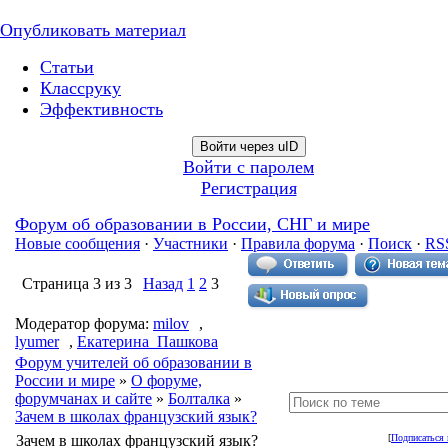
Опубликовать материал
Статьи
Классруку
Эффективность
Войти через uID
Войти с паролем
Регистрация
Форум об образовании в России, СНГ и мире
Новые сообщения
·
Участники
·
Правила форума
·
Поиск
·
RS
Страница
3
из
3
Назад
1
2
3
Модератор форума:
milov
,
lyumer
,
Екатерина_Пашкова
Форум учителей об образовании в
России и мире
»
О форуме,
форумчанах и сайте
»
Болталка
»
Зачем в школах французский язык?
Зачем в школах французский язык?
[
Подписаться 