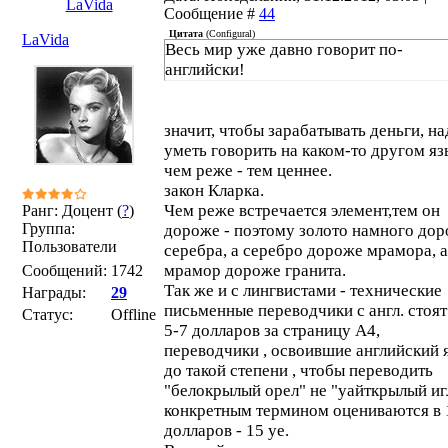
LaVida
международному распространению
Сообщение #
44
мешают правительства большинства
Цитата
(
Configural
)
LaVida
Весь мир уже давно говорит по-
стран, которые отдают предпочтение
английски!
английскому, т.к. любят американцам 
что лизать
значит, чтобы зарабатывать деньги, на
уметь говорить на каком-то другом яз
чем реже - тем ценнее.
закон Кларка.
Чем реже встречается элемент,тем он
Ранг: Доцент (
?
)
Группа:
дороже - поэтому золото намного до
Пользователи
серебра, а серебро дороже мрамора, а
мрамор дороже гранита.
Сообщений:
1742
Так же и с лингвистами - технические
Награды:
29
письменные переводчики с англ. стоят
Статус:
Offline
5-7 долларов за страницу А4,
переводчики , освоившие английский 
до такой степени , чтобы переводить
"белокрылый орел" не "уайткрылый игл
конкретным термином оцениваются в 
долларов - 15 уе.