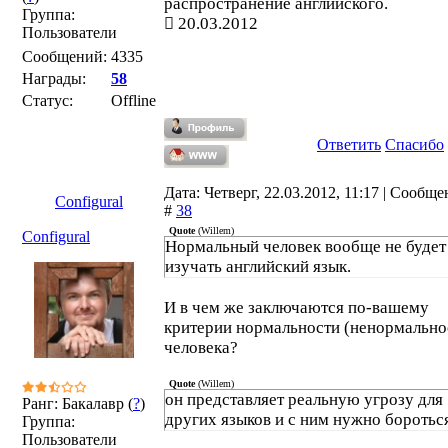
распространение английского.
Группа:
20.03.2012
Пользователи
Сообщений:
4335
Награды:
58
Статус:
Offline
Ответить
Спасибо
Дата: Четверг, 22.03.2012, 11:17 | Сообщ
Configural
#
38
Quote
(
Willem
)
Configural
Нормальный человек вообще не будет
изучать английский язык.
И в чем же заключаются по-вашему
критерии нормальности (ненормально
человека?
Quote
(
Willem
)
он представляет реальную угрозу для
Ранг: Бакалавр (
?
)
других языков и с ним нужно боротьс
Группа:
Пользователи