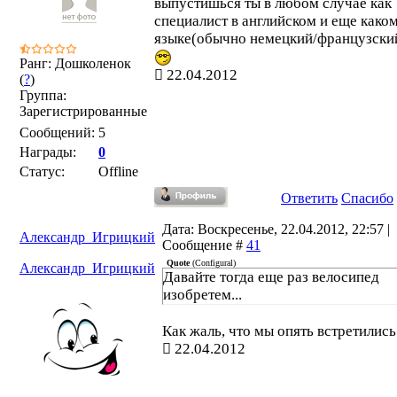
выпустишься ты в любом случае как
специалист в английском и еще како
языке(обычно немецкий/французский
Ранг: Дошколенок
22.04.2012
(
?
)
Группа:
Зарегистрированные
Сообщений:
5
Награды:
0
Статус:
Offline
Ответить
Спасибо
Дата: Воскресенье, 22.04.2012, 22:57 |
Александр_Игрицкий
Сообщение #
41
Quote
(
Configural
)
Александр_Игрицкий
Давайте тогда еще раз велосипед
изобретем...
Как жаль, что мы опять встретились
22.04.2012