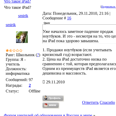
Что такое iPad?
Что такое iPad?
[
Подписаться 
Дата: Понедельник, 29.11.2010, 21:16 |
smirik
Сообщение #
16
Quote
smirik
Уже началось заметное падение продаж
ноутбуков. И это - несмотря на то, что ц
на iPad пока здорово завышена.
1. Продажи ноутбуков (если учитывать
кризисный год) возрастают.
Ранг: Школьник (
?
)
2. Цена на iPad достаточно низка по
Группа: Я -
сравнению с той, которая предполагалась
учитель
Одним из преимуществ iPad является его
Должность:
дешевизна и массовость.
информатика
Сообщений:
97
29.11.2010
Награды:
2
Статус:
Offline
Ответить
Спасибо
Форум учителей об образовании в России и мире
»