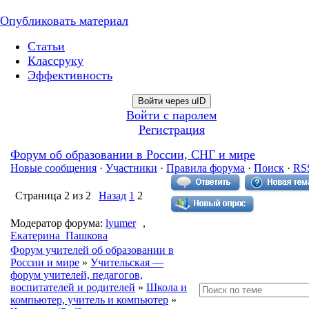
Опубликовать материал
Статьи
Классруку
Эффективность
Войти через uID
Войти с паролем
Регистрация
Форум об образовании в России, СНГ и мире
Новые сообщения
·
Участники
·
Правила форума
·
Поиск
·
RS
Страница
2
из
2
Назад
1
2
Модератор форума:
lyumer
,
Екатерина_Пашкова
Форум учителей об образовании в
России и мире
»
Учительская —
форум учителей, педагогов,
воспитателей и родителей
»
Школа и
компьютер, учитель и компьютер
»