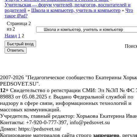
Учительская — форум учителей, педагогов, воспитателей и
родителей
»
Школа и компьютер, учитель и компьютер
»
Что
такое iPad?
Страница
2
из
2
Назад
1
2
Поис
2007-2026 "Педагогическое сообщество Екатерины Хорьк
PEDSOVET.SU".
12+
Свидетельство о регистрации СМИ: Эл №ЭЛ № ФС 7
89883 от 05.08.2025 г. Выдано Федеральной службой по
надзору в сфере связи, информационных технологий и
массовых коммуникаций.
Учредитель, главный редактор: Хорькова Екатерина Ива
Контакты: +7-920-0-777-397, info@pedsovet.su
Домен: https://pedsovet.su/
Копирование материалов сайта строго
запрещено
, регул