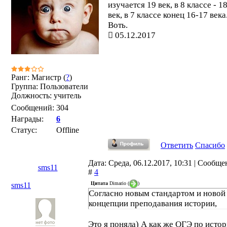
изучается 19 век, в 8 классе - 1
век, в 7 классе конец 16-17 века
Воть.
05.12.2017
Ранг: Магистр (
?
)
Группа: Пользователи
Должность: учитель
Сообщений:
304
Награды:
6
Статус:
Offline
Ответить
Спасибо
Дата: Среда, 06.12.2017, 10:31 | Сообще
sms11
#
4
Цитата
Dimario
(
)
sms11
Согласно новым стандартом и новой
концепции преподавания истории,
Это я поняла) А как же ОГЭ по исто