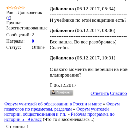
Добавлено
(06.12.2017, 05:34)
Ранг: Дошколенок
---------------------------------------------
(
?
)
И учебники по этой концепции есть?
Группа:
Зарегистрированные
Добавлено
(06.12.2017, 08:06)
Сообщений:
2
---------------------------------------------
Награды:
0
Все нашла. Во все разобралась)
Статус:
Offline
Спасибо.
Добавлено
(06.12.2017, 10:31)
---------------------------------------------
С какого момента вы перешли на нов
планирование?
06.12.2017
Ответить
Спасибо
Форум учителей об образовании в России и мире
»
Форум
педагогов по предметам, разделам
»
Форум учителей
истории, обществознания и т.п.
»
Рабочая программа по
истории 5 - 9 класс
(Что-то я засомневалась...)
Страница
1