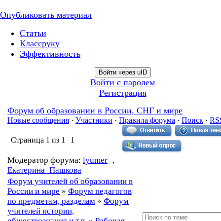
Опубликовать материал
Статьи
Классруку
Эффективность
Войти через uID
Войти с паролем
Регистрация
Форум об образовании в России, СНГ и мире
Новые сообщения
·
Участники
·
Правила форума
·
Поиск
·
RS
Страница
1
из
1
1
Модератор форума:
lyumer
,
Екатерина_Пашкова
Форум учителей об образовании в
России и мире
»
Форум педагогов
по предметам, разделам
»
Форум
учителей истории,
обществознания и т.п.
»
Рабочая