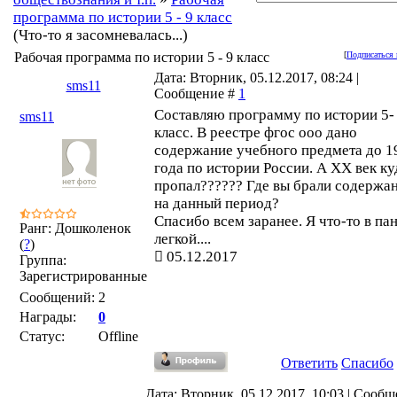
программа по истории 5 - 9 класс
(Что-то я засомневалась...)
Рабочая программа по истории 5 - 9 класс
[
Подписаться 
Дата: Вторник, 05.12.2017, 08:24 |
sms11
Сообщение #
1
Составляю программу по истории 5-
sms11
класс. В реестре фгос ооо дано
содержание учебного предмета до 1
года по истории России. А ХХ век ку
пропал?????? Где вы брали содержа
на данный период?
Спасибо всем заранее. Я что-то в па
Ранг: Дошколенок
легкой....
(
?
)
05.12.2017
Группа:
Зарегистрированные
Сообщений:
2
Награды:
0
Статус:
Offline
Ответить
Спасибо
Дата: Вторник, 05.12.2017, 10:03 | Сооб