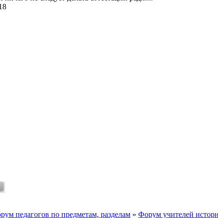
18
рум педагогов по предметам, разделам
»
Форум учителей истории