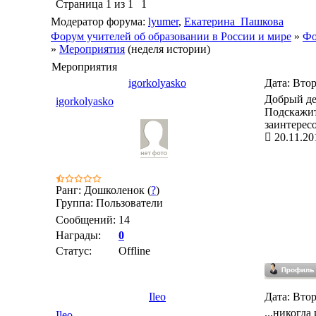
Страница
1
из
1
1
Модератор форума:
lyumer
,
Екатерина_Пашкова
Форум учителей об образовании в России и мире
»
Фо
»
Мероприятия
(неделя истории)
Мероприятия
igorkolyasko
Дата: Втор
Добрый де
igorkolyasko
Подскажит
заинтересо
20.11.20
Ранг: Дошколенок (
?
)
Группа: Пользователи
Сообщений:
14
Награды:
0
Статус:
Offline
Ileo
Дата: Втор
...никогда
Ileo