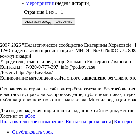
»
Мероприятия
(неделя истории)
Страница
1
из
1
1
2007-2026 "Педагогическое сообщество Екатерины Хорьковой 
12+
Свидетельство о регистрации СМИ: Эл №ЭЛ № ФС 77 - 89883
коммуникаций.
Учредитель, главный редактор: Хорькова Екатерина Ивановна
Контакты: +7-920-0-777-397, info@pedsovet.su
Домен: https://pedsovet.su/
Копирование материалов сайта строго
запрещено
, регулярно от
Отправляя материал на сайт, автор безвозмездно, без требовани
в частности, право на воспроизведение, публичный показ, перево
публикации конкретного типа материала. Мнение редакции может
Для подтверждения подлинности выданных сайтом документов с
Хостинг от
uCoz
Пользовательское соглашение
|
Контакты, реквизиты
|
Баннеры
|
Опубликовать урок