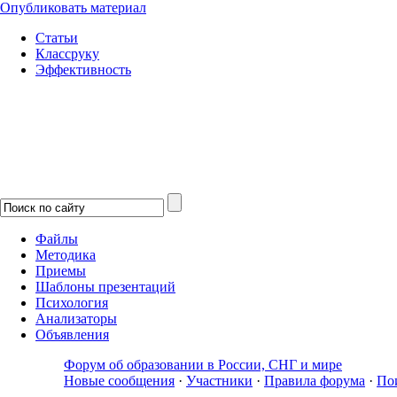
Опубликовать материал
Статьи
Классруку
Эффективность
Файлы
Методика
Приемы
Шаблоны презентаций
Психология
Анализаторы
Объявления
Форум об образовании в России, СНГ и мире
Новые сообщения
·
Участники
·
Правила форума
·
По