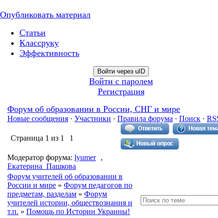
Опубликовать материал
Статьи
Классруку
Эффективность
Войти через uID
Войти с паролем
Регистрация
Форум об образовании в России, СНГ и мире
Новые сообщения
·
Участники
·
Правила форума
·
Поиск
·
RS
Страница
1
из
1
1
Модератор форума:
lyumer
,
Екатерина_Пашкова
Форум учителей об образовании в
России и мире
»
Форум педагогов по
предметам, разделам
»
Форум
учителей истории, обществознания и
т.п.
»
Помощь по Истории Украины!