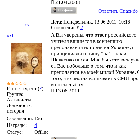
21.04.2008
Ответить
Спасибо
Дата: Понедельник, 13.06.2011, 10:16 |
xxl
Сообщение #
2
А Вы уверены, что ответ российского
xxl
учителя впишется в концепцию
преподавания истории на Украине, я
принципиально пишу "на" - так и
Шевченко писал. Мне бы хотелось узн
от Вас побольше о том, что и как
преподается на моей милой Украине. 
того, что иногда всплывает в СМИ про
волосы дыбом.
Ранг: Студент (
?
)
13.06.2011
Группа:
Активисты
Должность:
история
Сообщений:
156
Награды:
4
Статус:
Offline