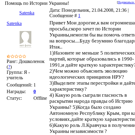
Помощь по Истории Украины!
[
Подписаться 
Дата: Понедельник, 21.04.2008, 21:36 |
Satenka
Сообщение #
1
Привет Мои дорогие,к вам огромнеша
Satenka
просьба,скоро зачет по Истории
Украины,немогли бы вы помочь ответ
на вопросы....Буду безумнно благодар
Итак..
1)Назовите не меньше 5 политических
партий, которые образовались в 1990-
Ранг: Дошколенок
1991,и дайте краткую характеристику
(
?
)
2)Чем можно объяснить эволюцию
Группа: Я -
идеологических принципов НРУ?
учитель
3)Выделите этапы перестройки и дайт
Сообщений:
1
характеристику?
Награды:
0
4) Какую роль сыграли гласность в
Статус:
Offline
раскрытии народа правды об Истрию
Украины? 5)Когда было создано
Автономную Республику Крым, при к
условиях,дайте краткую характеристи
6)Какую роль Л.Кравчука в получени
Украины независимости ?