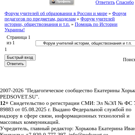
Ответить
Спасибо
Форум учителей об образовании в России и мире
»
Форум
педагогов по предметам, разделам
»
Форум учителей
истории, обществознания и т.п.
»
Помощь по Истории
Украины!
Страница
1
из
1
1
Поис
2007-2026 "Педагогическое сообщество Екатерины Хорьк
PEDSOVET.SU".
12+
Свидетельство о регистрации СМИ: Эл №ЭЛ № ФС 7
89883 от 05.08.2025 г. Выдано Федеральной службой по
надзору в сфере связи, информационных технологий и
массовых коммуникаций.
Учредитель, главный редактор: Хорькова Екатерина Ива
Контакты: +7-920-0-777-397, info@pedsovet.su