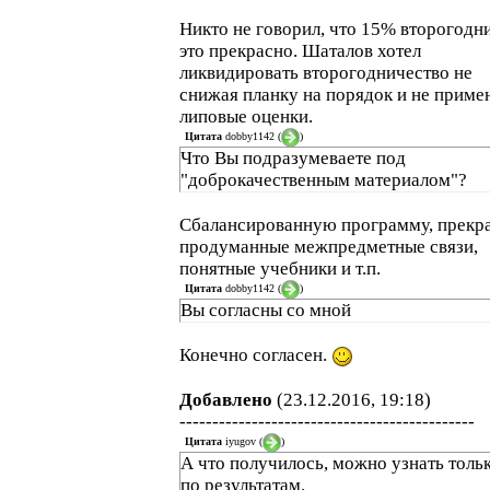
Никто не говорил, что 15% второгодн
это прекрасно. Шаталов хотел
ликвидировать второгодничество не
снижая планку на порядок и не приме
липовые оценки.
Цитата
dobby1142
(
)
Что Вы подразумеваете под
"доброкачественным материалом"?
Сбалансированную программу, прекр
продуманные межпредметные связи,
понятные учебники и т.п.
Цитата
dobby1142
(
)
Вы согласны со мной
Конечно согласен.
Добавлено
(23.12.2016, 19:18)
---------------------------------------------
Цитата
iyugov
(
)
А что получилось, можно узнать толь
по результатам.