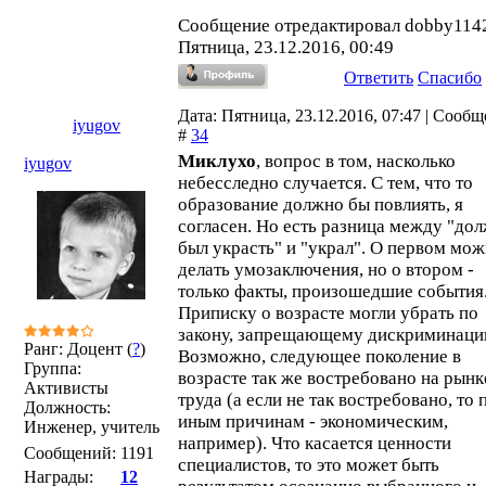
Сообщение отредактировал
dobby114
Пятница, 23.12.2016, 00:49
Ответить
Спасибо
Дата: Пятница, 23.12.2016, 07:47 | Сооб
iyugov
#
34
Миклухо
, вопрос в том, насколько
iyugov
небесследно случается. С тем, что то
образование должно бы повлиять, я
согласен. Но есть разница между "до
был украсть" и "украл". О первом мо
делать умозаключения, но о втором -
только факты, произошедшие события
Приписку о возрасте могли убрать по
закону, запрещающему дискриминаци
Ранг: Доцент (
?
)
Возможно, следующее поколение в
Группа:
возрасте так же востребовано на рынк
Активисты
труда (а если не так востребовано, то 
Должность:
иным причинам - экономическим,
Инженер, учитель
например). Что касается ценности
Сообщений:
1191
специалистов, то это может быть
Награды:
12