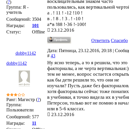
восклицательным знаком часто
(
?
)
пользовались, как вертикальной черто
Группа: Я -
учитель
а . ! 11 ! -12 !10 !
в . ! 8 . ! 3 . ! -10 !
Сообщений:
3504
а*в !88 !-36 !-100!
Награды:
101
23.12.2016
Статус:
Offline
Ответить
Спасибо
Дата: Пятница, 23.12.2016, 20:18 | Сооб
dobby1142
#
43
Ну ясно теперь, а то я решила, что это
dobby1142
факториалы, а не черта вертикальная:)
тем не менее, вопрос остается открыт
как бы дети решили то, что они не
изучали? Пусть даже без факториалов
хотя факториалы сейчас тоже понапи
в учебники, я точно видела их в учебн
Ранг: Магистр (
?
)
Петерсон, только вот не помню в нача
Группа:
или в 5-6 классах.
Пользователи
23.12.2016
Сообщений:
577
Награды:
11