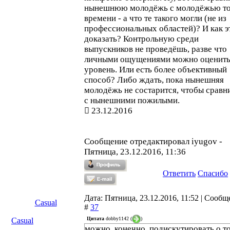
нынешнюю молодёжь с молодёжью т
времени - а что те такого могли (не из
профессиональных областей)? И как э
доказать? Контрольную среди
выпускников не проведёшь, разве что
личными ощущениями можно оценить
уровень. Или есть более объективный
способ? Либо ждать, пока нынешняя
молодёжь не состарится, чтобы сравн
с нынешними пожилыми.
23.12.2016
Сообщение отредактировал
iyugov
-
Пятница, 23.12.2016, 11:36
Ответить
Спасибо
Дата: Пятница, 23.12.2016, 11:52 | Сооб
Casual
#
37
Цитата
dobby1142
(
)
Casual
можно, конечно, подискутировать о т