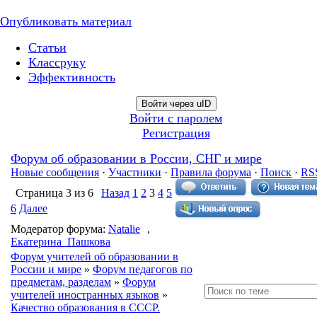
Опубликовать материал
Статьи
Классруку
Эффективность
Войти через uID
Войти с паролем
Регистрация
Форум об образовании в России, СНГ и мире
Новые сообщения
·
Участники
·
Правила форума
·
Поиск
·
RS
Страница
3
из
6
Назад
1
2
3
4
5
6
Далее
Модератор форума:
Natalie
,
Екатерина_Пашкова
Форум учителей об образовании в
России и мире
»
Форум педагогов по
предметам, разделам
»
Форум
учителей иностранных языков
»
Качество образования в СССР.