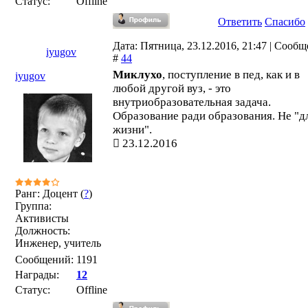
Статус:
Offline
Ответить
Спасибо
Дата: Пятница, 23.12.2016, 21:47 | Сооб
iyugov
#
44
Миклухо
, поступление в пед, как и в
iyugov
любой другой вуз, - это
внутриобразовательная задача.
Образование ради образования. Не "д
жизни".
23.12.2016
Ранг: Доцент (
?
)
Группа:
Активисты
Должность:
Инженер, учитель
Сообщений:
1191
Награды:
12
Статус:
Offline