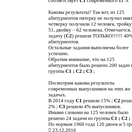
соответствует
С1
современного ЕГЭ.
Каковы результаты? Так вот, из 125
абитуриентов пятерку не получил никт
четверку получили 12 человек, тройку
51, двойку – 62 человека. Отмечается,
задачу (
С2
) решили ТОЛЬКО!!!!!! 40
абитуриентов.
Остальные задания выполнены более
успешно.
Обратим внимание, что на 125
абитуриентов было решено 200 задач 
группы
С1 ; С2 ; С3
;
Посмотрим каковы результаты
современных выпускников на этих же
задачах.
В 2014 году
С1
решили 15% ;
С2
реши
2% ;
С3
решили 4% выпускников.
Иными словами на 125 человек было
решено 24 задачи из группы
С1 ; С2 ;
По нормам 1960 года 120 двоек и 5 тр
23.12.2016