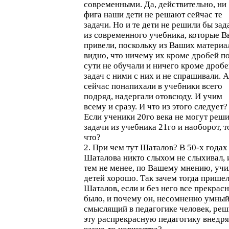
современными. Да, действительно, ни
фига наши дети не решают сейчас те
задачи. Но и те дети не решили бы зад
из современного учебника, которые В
привели, поскольку из Ваших материа
видно, что ничему их кроме дробей п
сути не обучали и ничего кроме дробе
задач с ними с них и не спрашивали. А
сейчас понапихали в учебники всего
подряд, надергали отовсюду. И учим
всему и сразу. И что из этого следует?
Если ученики 20го века не могут реш
задачи из учебника 21го и наоборот, т
что?
2. При чем тут Шаталов? В 50-х годах
Шаталова никто слыхом не слыхивал, 
тем не менее, по Вашему мнению, учи
детей хорошо. Так зачем тогда прише
Шаталов, если и без него все прекрас
было, и почему он, несомненно умный
смыслящий в педагогике человек, реш
эту распрекрасную педагогику внедря