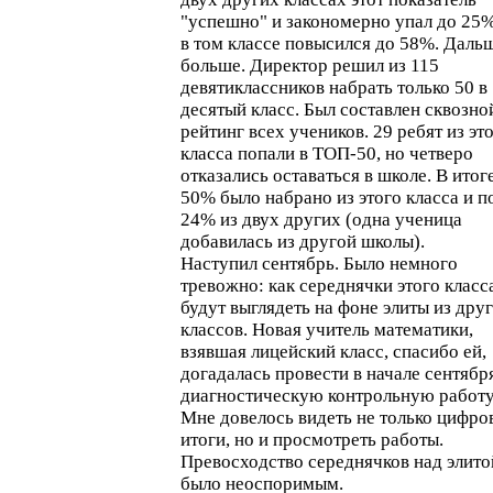
"успешно" и закономерно упал до 25%
в том классе повысился до 58%. Даль
больше. Директор решил из 115
девятиклассников набрать только 50 в
десятый класс. Был составлен сквозно
рейтинг всех учеников. 29 ребят из эт
класса попали в ТОП-50, но четверо
отказались оставаться в школе. В итог
50% было набрано из этого класса и п
24% из двух других (одна ученица
добавилась из другой школы).
Наступил сентябрь. Было немного
тревожно: как середнячки этого класс
будут выглядеть на фоне элиты из дру
классов. Новая учитель математики,
взявшая лицейский класс, спасибо ей,
догадалась провести в начале сентябр
диагностическую контрольную работу
Мне довелось видеть не только цифро
итоги, но и просмотреть работы.
Превосходство середнячков над элито
было неоспоримым.