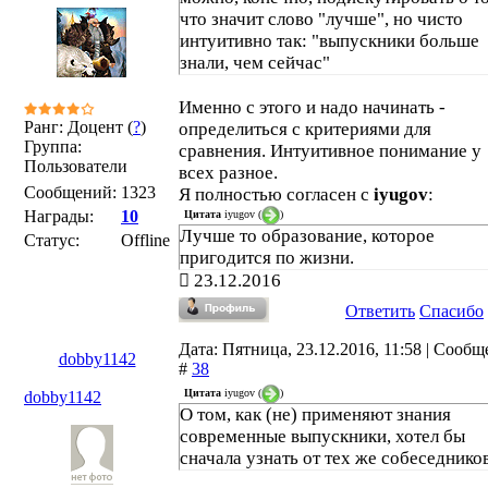
что значит слово "лучше", но чисто
интуитивно так: "выпускники больше
знали, чем сейчас"
Именно с этого и надо начинать -
Ранг: Доцент (
?
)
определиться с критериями для
Группа:
сравнения. Интуитивное понимание у
Пользователи
всех разное.
Сообщений:
1323
Я полностью согласен с
iyugov
:
Награды:
10
Цитата
iyugov
(
)
Лучше то образование, которое
Статус:
Offline
пригодится по жизни.
23.12.2016
Ответить
Спасибо
Дата: Пятница, 23.12.2016, 11:58 | Сооб
dobby1142
#
38
Цитата
iyugov
(
)
dobby1142
О том, как (не) применяют знания
современные выпускники, хотел бы
сначала узнать от тех же собеседников