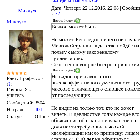
,
Екатерина_Пашкова
Casual
Дата: Четверг, 22.12.2016, 22:08 | Сообщ
Миклухо
#
32
Цитата
iyugov
(
)
Миклухо
Всякое может быть.
Не может. Бесследно ничего не случае
Мозговой тренинг в детстве пойдёт на
пользу самому закоренелому
гуманитарию.
Собственно вопрос был риторический
Цитата
iyugov
(
)
Не видно признаков этого
Ранг: Профессор
высокоэффективного умственного тру
(
?
)
массово отличающего старшее покол
Группа: Я -
от последующих.
учитель
Сообщений:
3504
Не видит их только тот, кто не хочет
Награды:
101
видеть. В девяностые годы каждое вт
Статус:
Offline
объявление об открытой вакансии на
должности требующие высокой
квалификации имело приписку: лицам
старше 45 (50) лет не обращаться.