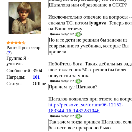
Шаталова или образование в СССР?
Исключительно отвечаю на вопросы -
сначала ТС, потом
iyugov
а. Теперь вот
на Ваши отвечу.
Цитата
dobby1142
(
)
Но и те дети не решили бы задачи из
современного учебника, которые Вы
Ранг: Профессор
привели
(
?
)
Группа: Я -
учитель
Побойтесь бога. Таких дебильных зад
шестиклассник 50-х решил бы более
Сообщений:
3504
полусотни за урок.
Награды:
101
Цитата
dobby1142
(
)
Статус:
Offline
При чем тут Шаталов?
Шаталов появился при ответе на вопр
http://pedsovet.su/forum/96-12152-
183344-16-1482281046
Цитата
dobby1142
(
)
Так зачем тогда пришел Шаталов, если
без него все прекрасно было