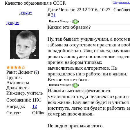
Качество образования в СССР.
[
Подписаться 
Дата: Четверг, 22.12.2016, 10:27 | Сообщ
iyugov
#
31
Цитата
Миклухо
(
)
iyugov
Каким это образом?
Ну, так бывает: учили-учили, а потом 
забыли за отсутствием практики и во
ненадобностью. Или, скажем, научили
решать лишь уже поставленные задачи
причём набором типовых
вычислительных алгоритмов. Не
Ранг: Доцент (
?
)
пригодилось ни в работе, ни в жизни.
Группа:
Всякое может быть.
Активисты
Цитата
Миклухо
(
)
Должность:
Навыки высокоэффективного
Инженер, учитель
умственного труда человек сохранит 
Сообщений:
1191
всю жизнь. Ему легче будет и учиться
Награды:
12
институте, легко он будет и работать з
Статус:
Offline
семерых двоечников.
Не видно признаков этого