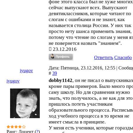
фоне этого класса был не хуже многих
сейчас выпускают всех. Выпускают
девятиклассников, которые читают по
слогам с ошибками и не знают, как
называется столица России. У них так
просто нету шанса применить знания,
потому что чтение по слогам у меня я
не повернется назвать "знанием".
23.12.2016
Ответить
Спасибо
Дата: Пятница, 23.12.2016, 12:55 | Сооб
iyugov
#
39
dobby1142
, он не писал о выпускниках
iyugov
кроме пары примеров. Было много пр
саму школу. Но для сравнения нужно
знать, что получилось, а не как для эт
пришлось потеть участникам
образовательного процесса. Расписыв
ход учебного процесса в то время не
имеет смысла в принципе.
У меня есть ученики, которые горазды
Ранг: Доцент (
?
)