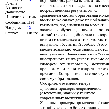
подробностях рассказывать о том, как
Группа:
старались, выполняя задания, но с вес
Активисты
посредственным результатом. С
Должность:
сравнением систем образования може
Инженер, учитель
выйти то же самое: даже при обладан
Сообщений:
1191
какими-то, хм, знаниями на момент
Награды:
12
окончания обучения, выпускник мог в
Статус:
Offline
это забыть за ненадобностью и вскоре
ничем не отличаться от тех, кто как-то
выпустился без знаний вообще. А это
вполне возможно, если знания даются
неактуальные. Выпускали же со "знан
иностранного языка (писать письмо с
словарём - это несерьёзно). Выпускали
прочерком в аттестате напротив этого
предмета. Контрпример на советскую
систему образования.
Смотрите, что имеем теперь:
1) личные примеры неприменения
(отсутствия) знаний у каких-то
современных выпускников;
2) личные примеры применения (нали
знаний у каких-то более старших