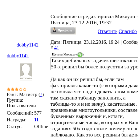
Сообщение отредактировал
Миклухо
Пятница, 23.12.2016, 19:32
Ответить
Спасибо
Дата: Пятница, 23.12.2016, 19:24 | Сооб
dobby1142
#
41
Цитата
Миклухо
(
)
dobby1142
Таких дебильных задачек шестикласс
50-х решил бы более полусотни за ур
Да как он их решил бы, если там
факториалы какие-то (с которыми даж
не поняла что надо сделать в том номе
Ранг: Магистр (
?
)
там сказано таблицу заполнить, а
Группа:
таблицы-то я и не вижу), касательные,
Пользователи
правильные многоугольники, составл
Сообщений:
577
буквенных выражений и, кстати,
Награды:
11
отрицательные числа, которых я в Ва
Статус:
Offline
заданиях 50х годов тоже почему-то н
наблюдаю. Как это все решили бы дети