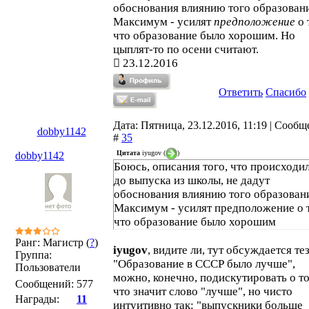
обоснования влиянию того образовани
Максимум - усилят
предположение
о 
что образование было хорошим. Но
цыплят-то по осени считают.
23.12.2016
Ответить
Спасибо
Дата: Пятница, 23.12.2016, 11:19 | Сооб
dobby1142
#
35
Цитата
iyugov
(
)
dobby1142
Боюсь, описания того, что происходи
до выпуска из школы, не дадут
обоснования влиянию того образован
Максимум - усилят предположение о 
что образование было хорошим
Ранг: Магистр (
?
)
iyugov
, видите ли, тут обсуждается те
Группа:
"Образование в СССР было лучше",
Пользователи
можно, конечно, подискутировать о т
Сообщений:
577
что значит слово "лучше", но чисто
Награды:
11
интуитивно так: "выпускники больше