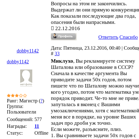
Вопросы на этом не закончились.
Выдержат ли они прямую конкуренци
Как показали последующие два года,
опасения были напрасными.
22.12.2016
Ответить
Спасибо
Дата: Пятница, 23.12.2016, 00:40 | Сооб
dobby1142
#
33
Миклухо
, Вы рекламируете систему
dobby1142
Шаталова или образование в СССР?
Сначала в качестве аргумента Вы
приводите задачи 50х годов, потом
пишете что по Шаталову можно научи
кого угодно, потом что математика ум
порядок приводит. Че-то мне не приве
Ранг: Магистр (
?
)
запуталась я вконец с Вашими
Группа:
умозаключениями, хотя с математикой
Пользователи
меня все в порядке, на уровне Ваших
Сообщений:
577
задач про дроби уж точно.
Награды:
11
Если можете, разъясните, плиз.
Статус:
Offline
1. Вы сравниваете задачи 50х годов с