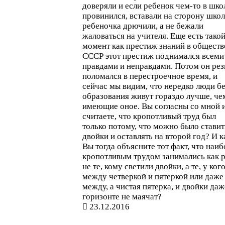
доверяли и если ребенок чем-то в шко
провинился, вставали на сторону шко
ребеночка дрючили, а не бежали
жаловаться на учителя. Еще есть тако
момент как престиж знаний в обществ
СССР этот престиж поднимался всеми
правдами и неправдами. Потом он рез
поломался в перестроечное время, и
сейчас мы видим, что нередко люди б
образования живут гораздо лучше, че
имеющие оное. Вы согласны со мной 
считаете, что кропотливый труд был
только потому, что можно было ставит
двойки и оставлять на второй год? И к
Вы тогда объясните тот факт, что наиб
кропотливым трудом занимались как р
не те, кому светили двойки, а те, у ког
между четверкой и пятеркой или даже
между, а чистая пятерка, и двойки даж
горизонте не маячат?
23.12.2016