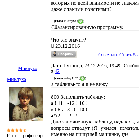
которых по всей видимости не знаком
даже с такими понятиями?
Цитата
Миклухо
(
)
Сбалансированную программу,
Что это значит?
23.12.2016
Ответить
Спасибо
Дата: Пятница, 23.12.2016, 19:49 | Сооб
Миклухо
#
42
Цитата
dobby1142
(
)
Миклухо
а таблицы-то я и не вижу
800.Заполнить таблицу:
а ! 11 ! -12 ! 10 !
в ! 8 . ! 3 . ! -10 !
а*в! . ! . ! . !
Даю заполненную таблицу, надеюсь, ч
вопросы отпадут. (Я "учился" печатат
именно на пишущей машинке, где
Ранг: Профессор