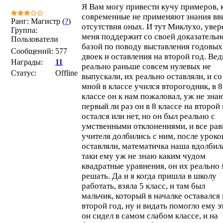
Я Вам могу привести кучу примеров, 
современные не применяют знания вв
Ранг: Магистр (
?
)
отсутствия оных. И тут Миклухо, увер
Группа:
меня поддержит со своей доказательн
Пользователи
базой по поводу выставления годовых
Сообщений:
577
двоек и оставления на второй год. Вед
Награды:
11
реально раньше совсем нулевых не
Статус:
Offline
выпускали, их реально оставляли, и со
мной в классе учился второгодник, в 8
классе он к нам пожаловал, уж не зна
первый ли раз он в 8 классе на второй
остался или нет, но он был реально с
умственными отклонениями, и все рав
учителя долбились с ним, после уроко
оставляли, математичка наша вдолбил
таки ему уж не знаю каким чудом
квадратные уравнения, он их реально
решать. Да и я когда пришла в школу
работать, взяла 5 класс, и там был
мальчик, который в началке оставался 
второй год, ну и видать помогло ему э
он сидел в самом слабом классе, и на