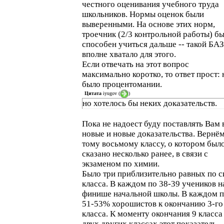
честного оценивания учебного труда
школьников. Нормы оценок были
выверенными. На основе этих норм,
троечник (2/3 контрольной работы) б
способен учиться дальше -- такой БА
вполне хватало для этого.
Если отвечать на этот вопрос
максимально коротко, то ответ прост: 
было процентомании.
Цитата
iyugov
(
)
но хотелось бы неких доказательств.
Пока не надоест буду поставлять Вам 
новые и новые доказательства. Вернём
тому восьмому классу, о котором был
сказано несколько ранее, в связи с
экзаменом по химии.
Было три приблизительно равных по с
класса. В каждом по 38-39 учеников н
финише начальной школы. В каждом 
51-53% хорошистов к окончанию 3-го
класса. К моменту окончания 9 класса
двух других классах этот показатель