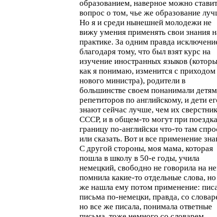
образованием, наверное можно стави
вопрос о том, чье же образование луч
Но я и среди нынешней молодежи не
вижу умения применять свои знания н
практике. За одним правда исключени
благодаря тому, что был взят курс на
изучение иностранных языков (которы
как я понимаю, изменится с приходом
нового министра), родители в
большинстве своем понанимали детям
репетиторов по английскому, и дети ег
знают сейчас лучше, чем их сверстник
СССР, и в общем-то могут при поездка
границу по-английски что-то там спро
или сказать. Вот и все применение зна
С другой стороны, моя мама, которая
пошла в школу в 50-е годы, учила
немецкий, свободно не говорила на не
помнила какие-то отдельные слова, но
же нашла ему потом применение: пис
письма по-немецки, правда, со словар
но все же писала, понимала ответные
письма, тоже немного со словарем.