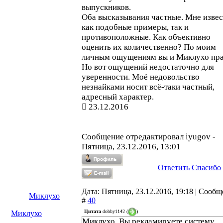
выпускников.
Оба высказывания частные. Мне изве
как подобные примеры, так и
противоположные. Как объективно
оценить их количественно? По моим
личным ощущениям вы и Миклухо пра
Но вот ощущений недостаточно для
уверенности. Моё недовольство
незнайками носит всё-таки частный,
адресный характер.
23.12.2016
Сообщение отредактировал
iyugov
-
Пятница, 23.12.2016, 13:01
Ответить
Спасибо
Дата: Пятница, 23.12.2016, 19:18 | Сооб
Миклухо
#
40
Цитата
dobby1142
(
)
Миклухо
Миклухо, Вы рекламируете систему