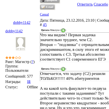
Ответить
Спасибо
Casual
Дата: Пятница, 23.12.2016, 23:10 | Сооб
dobby1142
#
45
Цитата
Миклухо
(
)
dobby1142
Что мы видим? Первая задачка
значительно труднее, чем С2.
Вторая -- "подлянка" с отрицательным
дискриминантом, в силу этого её мож
сопоставить с С3. Третья абсолютно
соответствует С1 современного ЕГЭ
Ранг: Магистр (
?
)
Группа:
Цитата
Миклухо
(
)
Пользователи
Отмечается, что задачу (С2) решили
Сообщений:
577
ТОЛЬКО!!!!!! 40% абитуриентов
Награды:
11
Статус:
Offline
А на какой хоть факультет-то педвуза
поступали с такими заданиями? Тут
действительно чего-то стоит только №
Второе неравенство квадратное - воо
ни о чем. Ну и что что дискриминант