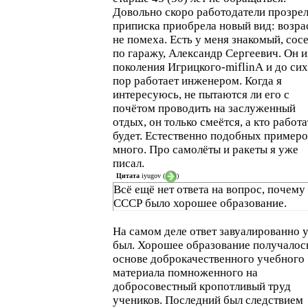
Довольно скоро работодатели прозрел
приписка приобрела новый вид: возра
не помеха. Есть у меня знакомый, сос
по гаражу, Александр Сергеевич. Он и
поколения Игрицкого-miflinА и до сих
пор работает инженером. Когда я
интересуюсь, не пытаются ли его с
почётом проводить на заслуженный
отдых, он только смеётся, а кто работа
будет. Естественно подобных примеро
много. Про самолёты и ракеты я уже
писал.
Цитата
iyugov
(
)
Всё ещё нет ответа на вопрос, почему
СССР было хорошее образование.
На самом деле ответ завуалированно 
был. Хорошее образование получалос
основе доброкачественного учебного
материала помноженного на
добросовестный кропотливый труд
учеников. Последний был следствием