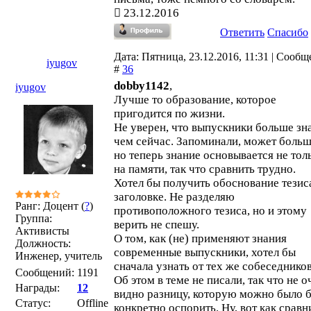
23.12.2016
Ответить
Спасибо
Дата: Пятница, 23.12.2016, 11:31 | Сооб
iyugov
#
36
dobby1142
,
iyugov
Лучше то образование, которое
пригодится по жизни.
Не уверен, что выпускники больше зн
чем сейчас. Запоминали, может больш
но теперь знание основывается не тол
на памяти, так что сравнить трудно.
Хотел бы получить обоснование тезис
заголовке. Не разделяю
Ранг: Доцент (
?
)
противоположного тезиса, но и этому
Группа:
верить не спешу.
Активисты
О том, как (не) применяют знания
Должность:
современные выпускники, хотел бы
Инженер, учитель
сначала узнать от тех же собеседников
Сообщений:
1191
Об этом в теме не писали, так что не о
Награды:
12
видно разницу, которую можно было 
Статус:
Offline
конкретно оспорить. Ну, вот как сравн