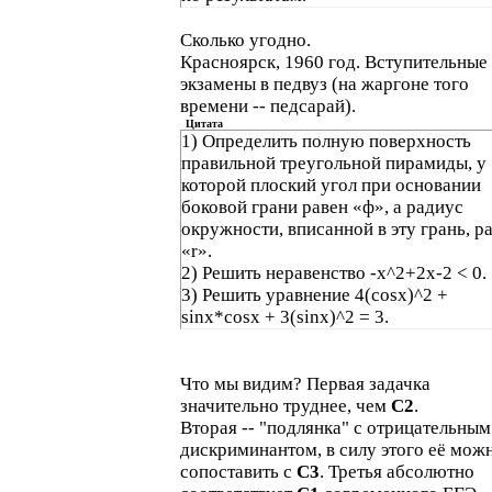
Сколько угодно.
Красноярск, 1960 год. Вступительные
экзамены в педвуз (на жаргоне того
времени -- педсарай).
Цитата
1) Определить полную поверхность
правильной треугольной пирамиды, у
которой плоский угол при основании
боковой грани равен «ф», а радиус
окружности, вписанной в эту грань, р
«r».
2) Решить неравенство -х^2+2x-2 < 0.
3) Решить уравнение 4(cosx)^2 +
sinx*cosx + 3(sinx)^2 = 3.
Что мы видим? Первая задачка
значительно труднее, чем
С2
.
Вторая -- "подлянка" с отрицательным
дискриминантом, в силу этого её мож
сопоставить с
С3
. Третья абсолютно