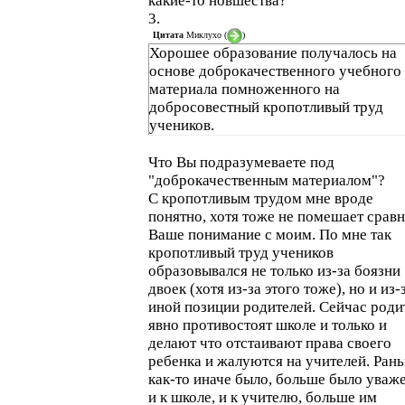
какие-то новшества?
3.
Цитата
Миклухо
(
)
Хорошее образование получалось на
основе доброкачественного учебного
материала помноженного на
добросовестный кропотливый труд
учеников.
Что Вы подразумеваете под
"доброкачественным материалом"?
С кропотливым трудом мне вроде
понятно, хотя тоже не помешает срав
Ваше понимание с моим. По мне так
кропотливый труд учеников
образовывался не только из-за боязни
двоек (хотя из-за этого тоже), но и из-
иной позиции родителей. Сейчас роди
явно противостоят школе и только и
делают что отстаивают права своего
ребенка и жалуются на учителей. Ран
как-то иначе было, больше было уваж
и к школе, и к учителю, больше им