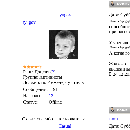
iyugov
Дата: Субб
Цитата
Popugay
iyugov
способнос
прошлых 
У ученико
Цитата
Popugay
А когда г
Жалко-то 
квадратны
Ранг: Доцент (
?
)
24.12.20
Группа: Активисты
Должность: Инженер, учитель
Сообщений:
1191
Награды:
12
Статус:
Offline
Сказал спасибо 1 пользователь:
Casual
Casual
Дата: Субб