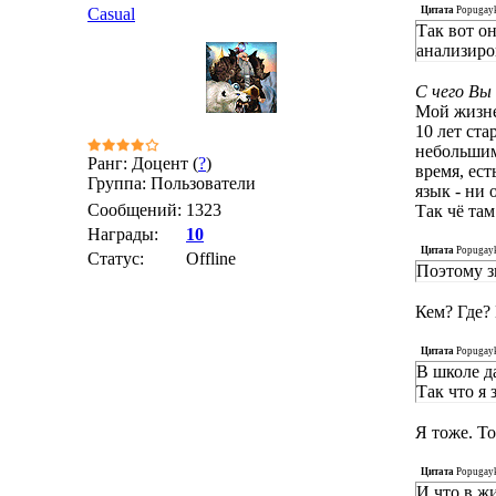
Цитата
Popugay
Casual
Так вот о
анализиро
С чего Вы
Мой жизне
10 лет ста
небольшим
Ранг: Доцент (
?
)
время, ест
Группа: Пользователи
язык - ни
Сообщений:
1323
Так чё та
Награды:
10
Цитата
Popugay
Статус:
Offline
Поэтому з
Кем? Где?
Цитата
Popugay
В школе д
Так что я 
Я тоже. То
Цитата
Popugay
И что в ж