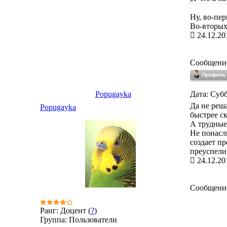
Ну, во-пер
Во-вторых,
24.12.20
Сообщени
Popugayka
Дата: Субб
Да не реш
Popugayka
быстрее ск
А трудные
Не понасл
создает п
преуспели
24.12.20
Сообщени
Ранг: Доцент (
?
)
Группа: Пользователи