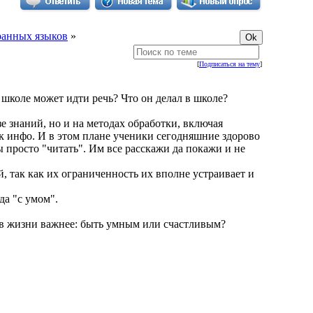
ранных языков
»
[
Подписаться на тему
]
в школе может идти речь? Что он делал в школе?
зе знаний, но и на методах обработки, включая
к инфо. И в этом плане ученики сегодняшние здорово
просто "читать". Им все расскажи да покажи и не
й, так как их ограниченность их вполне устраивает и
да "с умом".
о в жизни важнее: быть умным или счастливым?