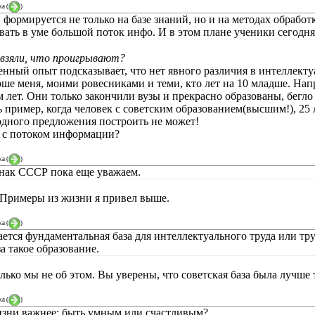
ka
(
)
н формируется не только на базе знаний, но и на методах обрабо
вать в уме большой поток инфо. И в этом плане ученики сегод
 взяли, что проигрывают?
нный опыт подсказывает, что нет явного различия в интеллектуа
рше меня, моими ровесниками и теми, кто лет на 10 младше. Нап
 лет. Они только закончили вузы и прекрасно образованы, бегло 
ь пример, когда человек с советским образованием(высшим!), 25
 одного предложения построить не может!
м с потоком информации?
ka
(
)
нак СССР пока еще уважаем.
 Примеры из жизни я привел выше.
ka
(
)
ается фундаментальная база для интеллектуального труда или тру
за такое образование.
лько мы не об этом. Вы уверены, что советская база была лучше т
ka
(
)
изни важнее: быть умным или счастливым?