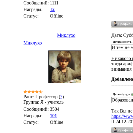
Сообщений:
1111
Награды:
12
Статус:
Offline
Миклухо
Дата: Субб
Цитата
dobby11
Миклухо
И тем не 
Никакого 
тогда ари
внимания 
Добавлен
--------------
Цитата
iyugov
(
Ранг: Профессор (
?
)
Образован
Группа: Я - учитель
Сообщений:
3504
Так Вы не 
Награды:
101
https://ww
24.12.20
Статус:
Offline