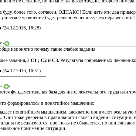
внение не сложное, но по мне так всяко труднее второго номера.
е буду, более того, согласен. ОДНАКО! Если дать эти два приме
трическое уравнение будет решено успешнее, чем неравенство. Г
о
(24.12.2016, 16:28)
-------------------------------
42
(
)
вообще непонятно почему такие слабые задания
бые задания, а
С1 ; С2 и С3
. Результаты современных школьник
о
(24.12.2016, 16:31)
-------------------------------
ka
(
)
ается фундаментальная база для интеллектуального труда или тру
что формировалось и понятийное мышление:
бладает понятийным мышлением, адекватно понимают реальную с
 Они тоже уверены в правильности своего видения ситуации, но
 планы не реализуются, прогнозы не сбываются, но они считают
равильное понимание ситуации.