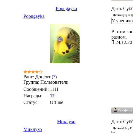
Popugayka
Дата: Субб
Цитата
iyugov
(
Popugayka
У ученико
В этом ко
разном.
24.12.20
Ранг: Доцент (
?
)
Группа: Пользователи
Сообщений:
1111
Награды:
12
Статус:
Offline
Миклухо
Дата: Субб
Цитата
dobby11
Миклухо