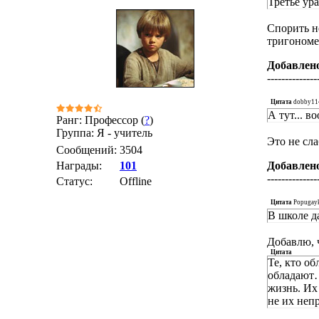
Третье ура
Спорить н
тригономе
Добавлен
--------------
Цитата
dobby11
А тут... 
Ранг: Профессор (
?
)
Группа: Я - учитель
Это не сла
Сообщений:
3504
Награды:
101
Добавлен
--------------
Статус:
Offline
Цитата
Popugay
В школе д
Добавлю, 
Цитата
Те, кто о
обладают…
жизнь. Их
не их неп