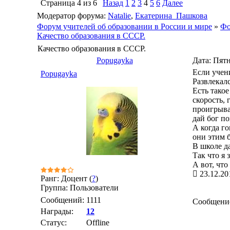
Страница
4
из
6
Назад
1
2
3
4
5
6
Далее
Модератор форума:
Natalie
,
Екатерина_Пашкова
Форум учителей об образовании в России и мире
»
Фо
Качество образования в СССР.
Качество образования в СССР.
Popugayka
Дата: Пятн
Если учени
Popugayka
Развлекал
Есть такое
скорость,
проигрыва
дай бог п
А когда го
они этим 
В школе да
Так что я 
А вот, чт
23.12.20
Ранг: Доцент (
?
)
Группа: Пользователи
Сообщений:
1111
Сообщени
Награды:
12
Статус:
Offline