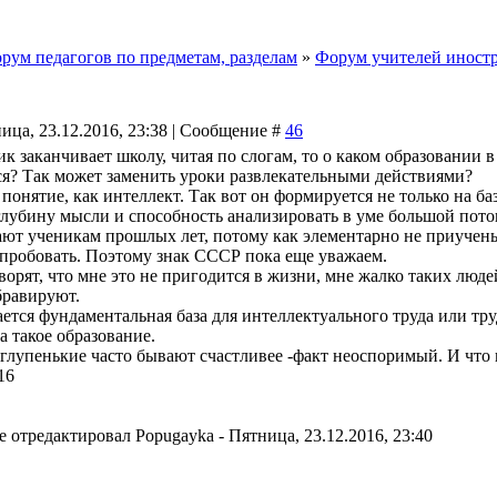
рум педагогов по предметам, разделам
»
Форум учителей иност
ица, 23.12.2016, 23:38 | Сообщение #
46
к заканчивает школу, читая по слогам, то о каком образовании 
ся? Так может заменить уроки развлекательными действиями?
 понятие, как интеллект. Так вот он формируется не только на ба
 глубину мысли и способность анализировать в уме большой пото
ют ученикам прошлых лет, потому как элементарно не приучены 
опробовать. Поэтому знак СССР пока еще уважаем.
ворят, что мне это не пригодится в жизни, мне жалко таких люде
бравируют.
ется фундаментальная база для интеллектуального труда или тру
за такое образование.
о глупенькие часто бывают счастливее -факт неоспоримый. И чт
16
е отредактировал
Popugayka
-
Пятница, 23.12.2016, 23:40