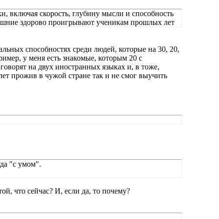
тки, включая скорость, глубину мысли и способность
няшние здорово проигрывают ученикам прошлых лет
льных способностях среди людей, которые на 30, 20,
ример, у меня есть знакомые, которым 20 с
говорят на двух иностранных языках и, в тоже,
 лет прожив в чужой стране так и не смог выучить
да "с умом".
ой, что сейчас? И, если да, то почему?