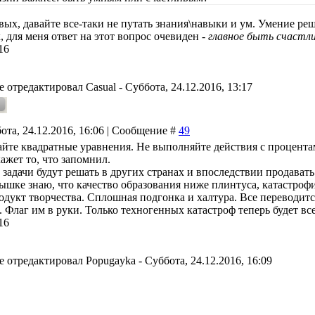
вых, давайте все-таки не путать знания\навыки и ум. Умение ре
 для меня ответ на этот вопрос очевиден -
главное быть счастл
16
е отредактировал
Casual
-
Суббота, 24.12.2016, 13:17
ота, 24.12.2016, 16:06 | Сообщение #
49
айте квадратные уравнения. Не выполняйте действия с процента
ажет то, что запомнил.
 задачи будут решать в других странах и впоследствии продават
ышке знаю, что качество образования ниже плинтуса, катастрофи
родукт творчества. Сплошная подгонка и халтура. Все переводит
. Флаг им в руки. Только техногенных катастроф теперь будет в
16
е отредактировал
Popugayka
-
Суббота, 24.12.2016, 16:09