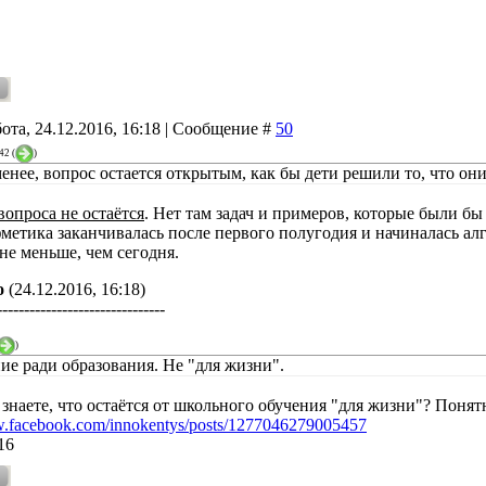
ота, 24.12.2016, 16:18 | Сообщение #
50
42
(
)
менее, вопрос остается открытым, как бы дети решили то, что он
вопроса не остаётся
. Нет там задач и примеров, которые были бы
фметика заканчивалась после первого полугодия и начиналась алг
не меньше, чем сегодня.
о
(24.12.2016, 16:18)
-------------------------------
)
ие ради образования. Не "для жизни".
знаете, что остаётся от школьного обучения "для жизни"? Понятн
w.facebook.com/innokentys/posts/1277046279005457
16