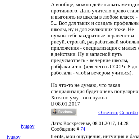
А вообще, можно действовать методо
противного. Дать учителю право стави
и выгонять из школы в любом классе - 
5... Вот для таких и создать профильн
школы, ну и для желающих тоже. Не
нужны тебе квадратные неравенства - 
рисуй, строгай, разрабатывай мобиль
приложения - специализация с малых 
в действии. Ну и запасной путь
предусмотреть - вечерние школы,
рабфаки и т.п. (для чего в СССР с 8 до
работали - чтобы вечером учиться).
Но что-то не думаю, что такая
специализация будет очень популярно
Хотя по уму - она нужна.
08.01.2017
Ответить
Спасибо
Дата: Воскресенье, 08.01.2017, 14:28 |
iyugov
Сообщение #
74
Lents
, мои ощущения, интуиция и баз
iyugov