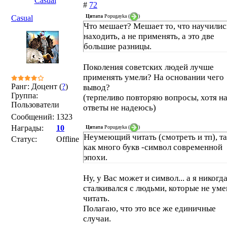
Casual
#
72
Цитата
Popugayka
(
)
Casual
Что мешает? Мешает то, что научилис
находить, а не применять, а это две
большие разницы.
Поколения советских людей лучше
применять умели? На основании чего
Ранг: Доцент (
?
)
вывод?
Группа:
(терпеливо повторяю вопросы, хотя н
Пользователи
ответы не надеюсь)
Сообщений:
1323
Награды:
10
Цитата
Popugayka
(
)
Неумеющий читать (смотреть и тп), т
Статус:
Offline
как много букв -символ современной
эпохи.
Ну, у Вас может и символ... а я никогд
сталкивался с людьми, которые не ум
читать.
Полагаю, что это все же единичные
случаи.