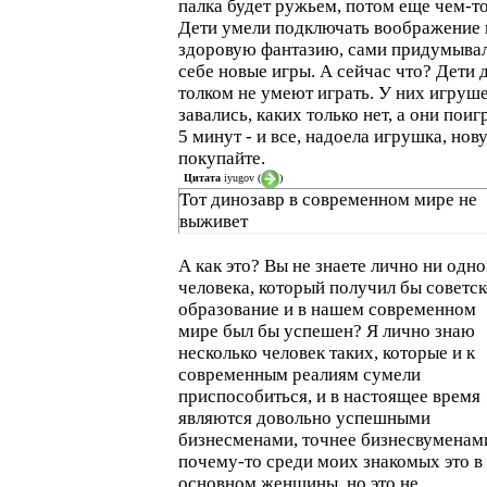
палка будет ружьем, потом еще чем-то
Дети умели подключать воображение 
здоровую фантазию, сами придумыва
себе новые игры. А сейчас что? Дети 
толком не умеют играть. У них игруш
завались, каких только нет, а они поиг
5 минут - и все, надоела игрушка, нов
покупайте.
Цитата
iyugov
(
)
Тот динозавр в современном мире не
выживет
А как это? Вы не знаете лично ни одно
человека, который получил бы советс
образование и в нашем современном
мире был бы успешен? Я лично знаю
несколько человек таких, которые и к
современным реалиям сумели
приспособиться, и в настоящее время
являются довольно успешными
бизнесменами, точнее бизнесвуменам
почему-то среди моих знакомых это в
основном женщины, но это не