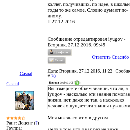
коллег, получивших, по идее, в школь
годы то же самое. Словно думают по-
иному.
27.12.2016
Сообщение отредактировал
iyugov
-
Вторник, 27.12.2016, 09:45
Ответить
Спасибо
Дата: Вторник, 27.12.2016, 11:22 | Сооб
Casual
#
70
Цитата
dobby1142
(
)
Casual
Вы измеряете объем знаний, что ли, а
iyugov - насколько эти знания помога
жизни, нет, даже не так, а насколько
человек ощущает эти знания нужными
Моя мысль совсем в другом.
Ранг: Доцент (
?
)
Группа:
Дело в том, что я как раз не вижу