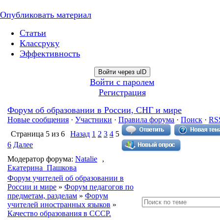
Опубликовать материал
Статьи
Классруку
Эффективность
Войти через uID
Войти с паролем
Регистрация
Форум об образовании в России, СНГ и мире
Новые сообщения
·
Участники
·
Правила форума
·
Поиск
·
RS
Страница
5
из
6
Назад
1
2
3
4
5
6
Далее
Модератор форума:
Natalie
,
Екатерина_Пашкова
Форум учителей об образовании в
России и мире
»
Форум педагогов по
предметам, разделам
»
Форум
учителей иностранных языков
»
Качество образования в СССР.