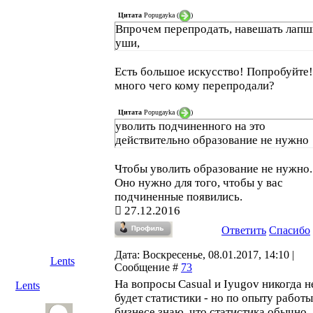
Цитата
Popugayka
(
)
Впрочем перепродать, навешать лапш
уши,
Есть большое искусство! Попробуйте
много чего кому перепродали?
Цитата
Popugayka
(
)
уволить подчиненного на это
действительно образование не нужно
Чтобы уволить образование не нужно.
Оно нужно для того, чтобы у вас
подчиненные появились.
27.12.2016
Ответить
Спасибо
Дата: Воскресенье, 08.01.2017, 14:10 |
Lents
Сообщение #
73
На вопросы Casual и Iyugov никогда н
Lents
будет статистики - но по опыту работы
бизнесе знаю, что статистика обычно