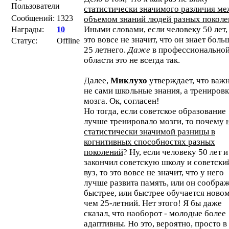
Пользователи
статистически значимого различия м
Сообщений:
1323
объемом знаний людей разных поколе
Иными словами, если человеку 50 лет,
Награды:
10
это вовсе не значит, что он знает боль
Статус:
Offline
25 летнего.
Даже
в профессионально
области это не всегда так.
Далее,
Миклухо
утверждает, что важ
не сами школьные знания, а трениров
мозга. Ок, согласен!
Но тогда, если советское образование
лучше тренировало мозги, то почему
статистически значимой разницы в
когнитивных способностях разных
поколений
? Ну, если человеку 50 лет и
закончил советскую школу и советски
вуз, то это вовсе не значит, что у него
лучше развита память, или он сообра
быстрее, или быстрее обучается новом
чем 25-летний. Нет этого! Я бы даже
сказал, что наоборот - молодые более
адаптивны. Но это, вероятно, просто в