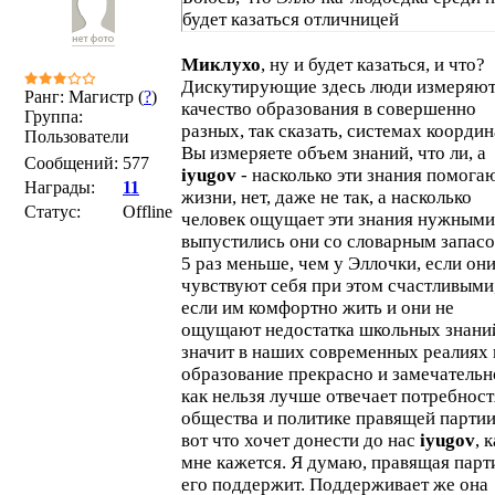
будет казаться отличницей
Миклухо
, ну и будет казаться, и что?
Дискутирующие здесь люди измеряю
Ранг: Магистр (
?
)
качество образования в совершенно
Группа:
разных, так сказать, системах координ
Пользователи
Вы измеряете объем знаний, что ли, а
Сообщений:
577
iyugov
- насколько эти знания помогаю
Награды:
11
жизни, нет, даже не так, а насколько
Статус:
Offline
человек ощущает эти знания нужными
выпустились они со словарным запасо
5 раз меньше, чем у Эллочки, если он
чувствуют себя при этом счастливыми
если им комфортно жить и они не
ощущают недостатка школьных знани
значит в наших современных реалиях 
образование прекрасно и замечательн
как нельзя лучше отвечает потребнос
общества и политике правящей партии
вот что хочет донести до нас
iyugov
, 
мне кажется. Я думаю, правящая парт
его поддержит. Поддерживает же она