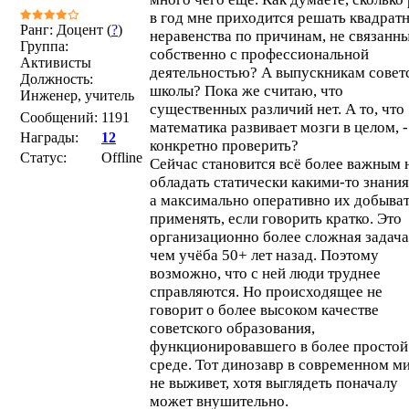
в год мне приходится решать квадрат
Ранг: Доцент (
?
)
неравенства по причинам, не связанн
Группа:
собственно с профессиональной
Активисты
деятельностью? А выпускникам совет
Должность:
школы? Пока же считаю, что
Инженер, учитель
существенных различий нет. А то, что
Сообщений:
1191
математика развивает мозги в целом, -
Награды:
12
конкретно проверить?
Статус:
Offline
Сейчас становится всё более важным 
обладать статически какими-то знани
а максимально оперативно их добыват
применять, если говорить кратко. Это
организационно более сложная задача
чем учёба 50+ лет назад. Поэтому
возможно, что с ней люди труднее
справляются. Но происходящее не
говорит о более высоком качестве
советского образования,
функционировавшего в более простой
среде. Тот динозавр в современном м
не выживет, хотя выглядеть поначалу
может внушительно.