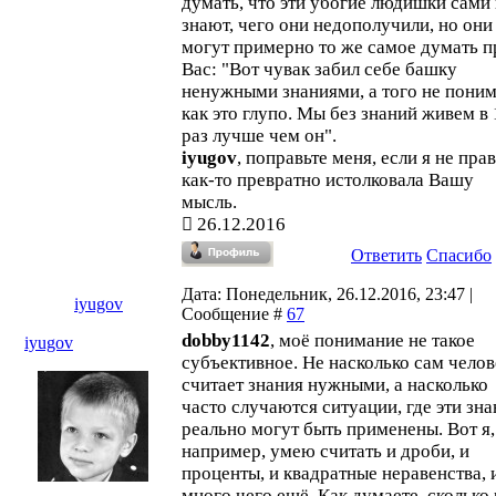
думать, что эти убогие людишки сами
знают, чего они недополучили, но они
могут примерно то же самое думать п
Вас: "Вот чувак забил себе башку
ненужными знаниями, а того не поним
как это глупо. Мы без знаний живем в
раз лучше чем он".
iyugov
, поправьте меня, если я не прав
как-то превратно истолковала Вашу
мысль.
26.12.2016
Ответить
Спасибо
Дата: Понедельник, 26.12.2016, 23:47 |
iyugov
Сообщение #
67
dobby1142
, моё понимание не такое
iyugov
субъективное. Не насколько сам челов
считает знания нужными, а насколько
часто случаются ситуации, где эти зна
реально могут быть применены. Вот я,
например, умею считать и дроби, и
проценты, и квадратные неравенства, 
много чего ещё. Как думаете, сколько 