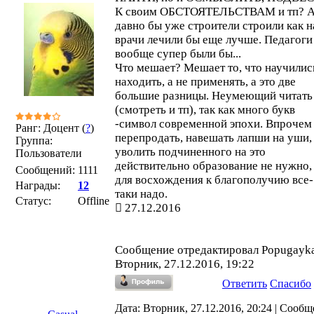
К своим ОБСТОЯТЕЛЬСТВАМ и тп? А
давно бы уже строители строили как н
врачи лечили бы еще лучше. Педагоги
вообще супер были бы...
Что мешает? Мешает то, что научилис
находить, а не применять, а это две
большие разницы. Неумеющий читать
(смотреть и тп), так как много букв
-символ современной эпохи. Впрочем
Ранг: Доцент (
?
)
перепродать, навешать лапши на уши,
Группа:
уволить подчиненного на это
Пользователи
действительно образование не нужно,
Сообщений:
1111
для восхождения к благополучию все-
Награды:
12
таки надо.
Статус:
Offline
27.12.2016
Сообщение отредактировал
Popugayk
Вторник, 27.12.2016, 19:22
Ответить
Спасибо
Дата: Вторник, 27.12.2016, 20:24 | Сооб