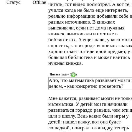
Статус:
Offline
читать, тот видео посмотрел. А вот те,
учился когда не было еще интернета,
реально информацию добывали себе и
разных источников. В книжках
выискивали, если нет дома нужных
книжек, выискивали и их тоже в
библиотеках. А еще знали, у кого мож
спросить, кто из родственников-знак
хорошо знает тот или иной предмет, у 
большая библиотека и может найтись
нужная книжка.
Цитата
iyugov
(
)
А то, что математика развивает мозги 
целом, - как конкретно проверить?
Мне кажется, развивает мозги не толь
математика. У детей мозги начинали
развиваться гораздо раньше, чем эти 
шли в школу. Ведь какие были игры у
детей: нашел палку, вот она будет
лошадкой, поиграл в лошадку, теперь