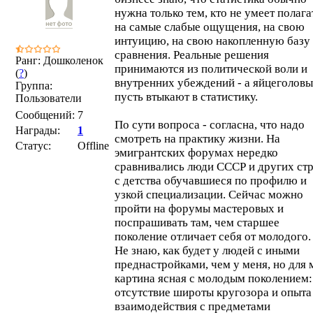
нужна только тем, кто не умеет полага
на самые слабые ощущения, на свою
интуицию, на свою накопленную базу
сравнения. Реальные решения
Ранг: Дошколенок
принимаются из политической воли и
(
?
)
внутренних убеждений - а яйцеголовы
Группа:
пусть втыкают в статистику.
Пользователи
Сообщений:
7
По сути вопроса - согласна, что надо
Награды:
1
смотреть на практику жизни. На
Статус:
Offline
эмигрантских форумах нередко
сравнивались люди СССР и других стр
с детства обучавшиеся по профилю и
узкой специализации. Сейчас можно
пройти на форумы мастеровых и
поспрашивать там, чем старшее
поколение отличает себя от молодого.
Не знаю, как будет у людей с иными
преднастройками, чем у меня, но для 
картина ясная с молодым поколением:
отсутствие широты кругозора и опыта
взаимодействия с предметами