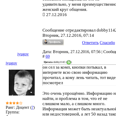
удивительно, у меня преимущественн
женский круг общения.
27.12.2016
Сообщение отредактировал
dobby114
Вторник, 27.12.2016, 07:14
Ответить
Спасибо
Дата: Вторник, 27.12.2016, 07:56 | Сооб
iyugov
#
69
Цитата
dobby1142
(
)
iyugov
он сел за комп, кнопки потыкал, в
интернете всю свою информацию
прочитал, а кому лень читать, тот вид
посмотрел
Это очень упрощённо. Информацию н
найти, и проблема в том, что её не
слишком мало, а слишком много.
Ранг: Доцент (
?
)
Информация может быть неактуально
Группа:
или недостоверной, а лет 50 назад так