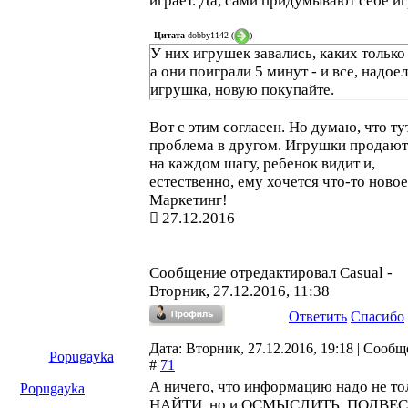
играет. Да, сами придумывают себе иг
Цитата
dobby1142
(
)
У них игрушек завались, каких только 
а они поиграли 5 минут - и все, надое
игрушка, новую покупайте.
Вот с этим согласен. Но думаю, что ту
проблема в другом. Игрушки продают
на каждом шагу, ребенок видит и,
естественно, ему хочется что-то новое
Маркетинг!
27.12.2016
Сообщение отредактировал
Casual
-
Вторник, 27.12.2016, 11:38
Ответить
Спасибо
Дата: Вторник, 27.12.2016, 19:18 | Сооб
Popugayka
#
71
А ничего, что информацию надо не то
Popugayka
НАЙТИ, но и ОСМЫСЛИТЬ, ПОДВЕ