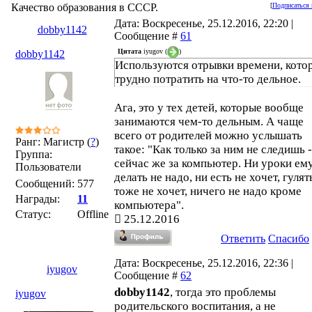
Качество образования в СССР.
[
Подписаться 
Дата: Воскресенье, 25.12.2016, 22:20 |
dobby1142
Сообщение #
61
Цитата
iyugov
(
)
dobby1142
Используются отрывки времени, кото
трудно потратить на что-то дельное.
Ага, это у тех детей, которые вообще
занимаются чем-то дельным. А чаще
всего от родителей можно услышать
Ранг: Магистр (
?
)
такое: "Как только за ним не следишь -
Группа:
сейчас же за компьютер. Ни уроки ем
Пользователи
делать не надо, ни есть не хочет, гулят
Сообщений:
577
тоже не хочет, ничего не надо кроме
Награды:
11
компьютера".
Статус:
Offline
25.12.2016
Ответить
Спасибо
Дата: Воскресенье, 25.12.2016, 22:36 |
iyugov
Сообщение #
62
dobby1142
, тогда это проблемы
iyugov
родительского воспитания, а не