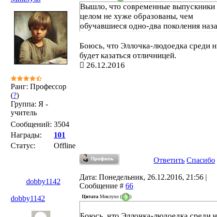
Вышло, что современные выпускники 
целом не хуже образованы, чем
обучавшиеся одно-два поколения наза
Боюсь, что Эллочка-людоедка среди 
будет казаться отличницей.
26.12.2016
Ранг: Профессор
(
?
)
Группа: Я -
учитель
Сообщений:
3504
Награды:
101
Статус:
Offline
Ответить
Спасибо
Дата: Понедельник, 26.12.2016, 21:56 |
dobby1142
Сообщение #
66
Цитата
Миклухо
(
)
dobby1142
Боюсь, что Эллочка-людоедка среди 