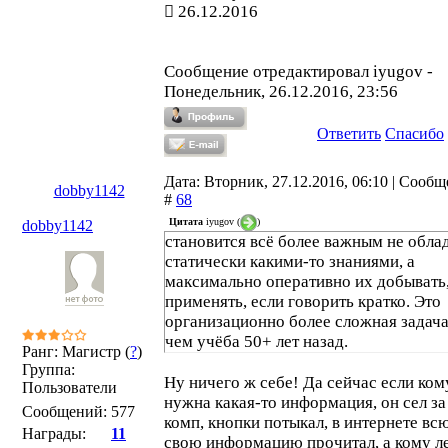
26.12.2016
Сообщение отредактировал
iyugov
-
Понедельник, 26.12.2016, 23:56
Ответить
Спасибо
Дата: Вторник, 27.12.2016, 06:10 | Сооб
dobby1142
#
68
Цитата
iyugov
(
)
dobby1142
становится всё более важным не обла
статически какими-то знаниями, а
максимально оперативно их добывать
применять, если говорить кратко. Это
организационно более сложная задача
чем учёба 50+ лет назад.
Ранг: Магистр (
?
)
Группа:
Ну ничего ж себе! Да сейчас если ком
Пользователи
нужна какая-то информация, он сел за
Сообщений:
577
комп, кнопки потыкал, в интернете вс
Награды:
11
свою информацию прочитал, а кому л