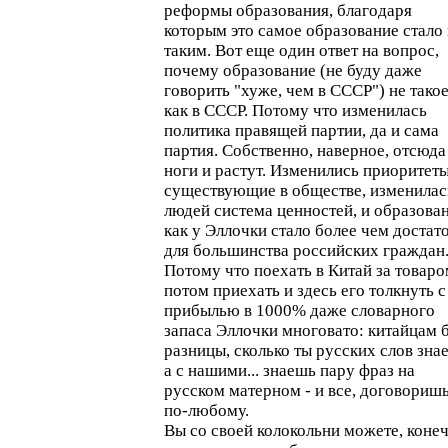
реформы образования, благодаря
которым это самое образование стало 
таким. Вот еще один ответ на вопрос,
почему образование (не буду даже
говорить "хуже, чем в СССР") не такое
как в СССР. Потому что изменилась
политика правящей партии, да и сама
партия. Собственно, наверное, отсюда
ноги и растут. Изменились приоритеты
существующие в обществе, изменилас
людей система ценностей, и образова
как у Эллочки стало более чем достат
для большинства российских граждан
Потому что поехать в Китай за товаро
потом приехать и здесь его толкнуть с
прибылью в 1000% даже словарного
запаса Эллочки многовато: китайцам 
разницы, сколько ты русских слов зна
а с нашими... знаешь пару фраз на
русском матерном - и все, договориш
по-любому.
Вы со своей колокольни можете, конеч