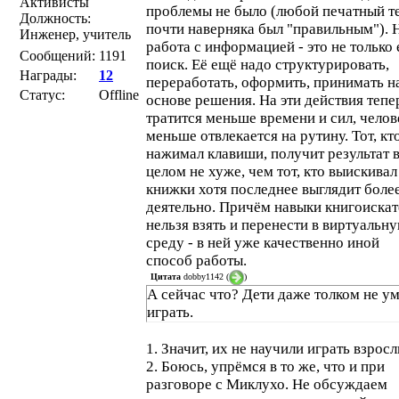
Активисты
проблемы не было (любой печатный т
Должность:
почти наверняка был "правильным"). Н
Инженер, учитель
работа с информацией - это не только 
Сообщений:
1191
поиск. Её ещё надо структурировать,
Награды:
12
переработать, оформить, принимать н
Статус:
Offline
основе решения. На эти действия тепе
тратится меньше времени и сил, челов
меньше отвлекается на рутину. Тот, кт
нажимал клавиши, получит результат 
целом не хуже, чем тот, кто выискивал
книжки хотя последнее выглядит боле
деятельно. Причём навыки книгоискат
нельзя взять и перенести в виртуальн
среду - в ней уже качественно иной
способ работы.
Цитата
dobby1142
(
)
А сейчас что? Дети даже толком не у
играть.
1. Значит, их не научили играть взросл
2. Боюсь, упрёмся в то же, что и при
разговоре с Миклухо. Не обсуждаем