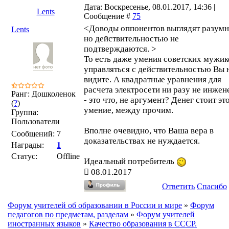
Дата: Воскресенье, 08.01.2017, 14:36 |
Lents
Сообщение #
75
<Доводы оппонентов выглядят разумн
Lents
но действительностью не
подтверждаются. >
То есть даже умения советских мужик
управляться с действительностью Вы 
видите. А квадратные уравнения для
расчета электросети ни разу не инжен
Ранг: Дошколенок
- это что, не аргумент? Денег стоит эт
(
?
)
умение, между прочим.
Группа:
Пользователи
Вполне очевидно, что Ваша вера в
Сообщений:
7
доказательствах не нуждается.
Награды:
1
Статус:
Offline
Идеальный потребитель
08.01.2017
Ответить
Спасибо
Форум учителей об образовании в России и мире
»
Форум
педагогов по предметам, разделам
»
Форум учителей
иностранных языков
»
Качество образования в СССР.