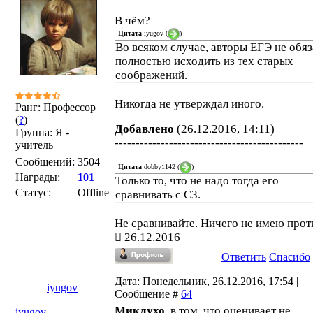
В чём?
Цитата
iyugov
(
)
Во всяком случае, авторы ЕГЭ не обя
полностью исходить из тех старых
соображений.
Никогда не утверждал иного.
Ранг: Профессор
(
?
)
Добавлено
(26.12.2016, 14:11)
Группа: Я -
---------------------------------------------
учитель
Сообщений:
3504
Цитата
dobby1142
(
)
Награды:
101
Только то, что не надо тогда его
Статус:
Offline
сравнивать с С3.
Не сравнивайте. Ничего не имею прот
26.12.2016
Ответить
Спасибо
Дата: Понедельник, 26.12.2016, 17:54 |
iyugov
Сообщение #
64
Миклухо
, в том, что оценивает не
iyugov