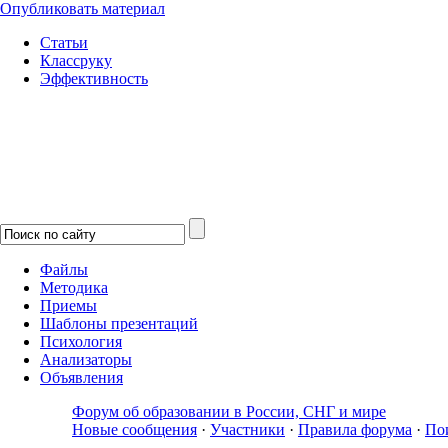
Опубликовать материал
Статьи
Классруку
Эффективность
Файлы
Методика
Приемы
Шаблоны презентаций
Психология
Анализаторы
Объявления
Форум об образовании в России, СНГ и мире
Новые сообщения
·
Участники
·
Правила форума
·
По