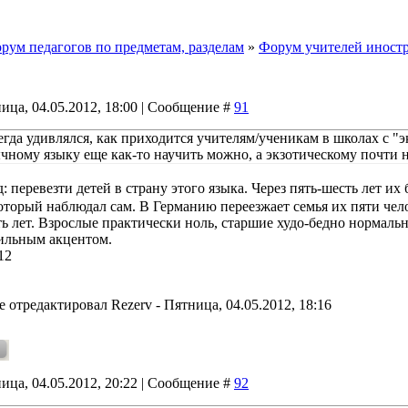
рум педагогов по предметам, разделам
»
Форум учителей иност
ица, 04.05.2012, 18:00 | Сообщение #
91
егда удивлялся, как приходится учителям/ученикам в школах с 
ычному языку еще как-то научить можно, а экзотическому почти н
: перевезти детей в страну этого языка. Через пять-шесть лет их
торый наблюдал сам. В Германию переезжает семья их пяти челове
ть лет. Взрослые практически ноль, старшие худо-бедно нормаль
сильным акцентом.
12
е отредактировал
Rezerv
-
Пятница, 04.05.2012, 18:16
ица, 04.05.2012, 20:22 | Сообщение #
92