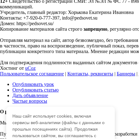
12+
Свидетельство о регистрации СМИ: Эл №ЭЛ № ФС 77 - 89883
коммуникаций.
Учредитель, главный редактор: Хорькова Екатерина Ивановна
Контакты: +7-920-0-777-397, info@pedsovet.su
Домен: https://pedsovet.su/
Копирование материалов сайта строго
запрещено
, регулярно от
Отправляя материал на сайт, автор безвозмездно, без требовани
в частности, право на воспроизведение, публичный показ, перево
публикации конкретного типа материала. Мнение редакции может
Для подтверждения подлинности выданных сайтом документов с
Хостинг от
uCoz
Пользовательское соглашение
|
Контакты, реквизиты
|
Баннеры
|
Опубликовать урок
Опубликовать статью
Дать объявление
Частые вопросы
О работе с сайтом
Наш сайт использует cookies, включая
Мы используем cookie.
сервисы веб-аналитики (файлы с данными о
прошлых посещениях сайта). Продолжая
Публикуя материалы на сайте (комментарии, статьи, разработки 
пользоваться сайтом, вы соглашаетесь с