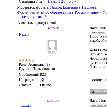
Страница
7
из
7
Назад
1
2
…
5
6
7
Модератор форума:
Natalie
,
Екатерина_Пашкова
Форум учителей об образовании в России и мире
»
Фо
такое допустимо?
А вот такое допустимо?
Rezerv
Дата: Пятн
Quote
(
Bumbox
)
Rezerv
Просто вс
такой: об
Есть выход
Пример, ко
Через шес
русски с 
Ранг: Аспирант (
?
)
04.05.20
Группа: Пользователи
Сообщений:
923
Награды:
12
Сообщени
Статус:
Offline
spertulo
Дата: Пятн
Quote
(
Мамочка
)
spertulo