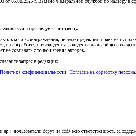
 от 05.08.2025 г. Выдано Федеральной службой по надзору в с
слеживается и преследуется по закону.
я авторского вознаграждения, передает редакции права на испол
д и переработку произведения, доведение до всеобщего сведения 
 не совпадать с точкой зрения авторов.
делайте запрос в редакцию.
Политика конфиденциальности
|
Согласие на обработку персон
и др.), пользователи берут на себя всю ответственность за сод