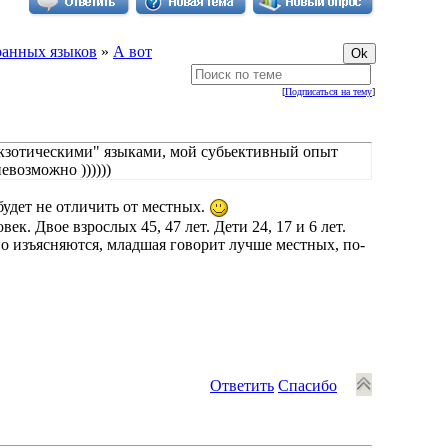
ранных языков
»
А вот
[
Подписаться на тему
]
"экзотическими" языками, мой субьективный опыт
евозможно ))))))
 будет не отличить от местных.
к. Двое взрослых 45, 47 лет. Дети 24, 17 и 6 лет.
но изъясняются, младшая говорит лучше местных, по-
Ответить
Спасибо