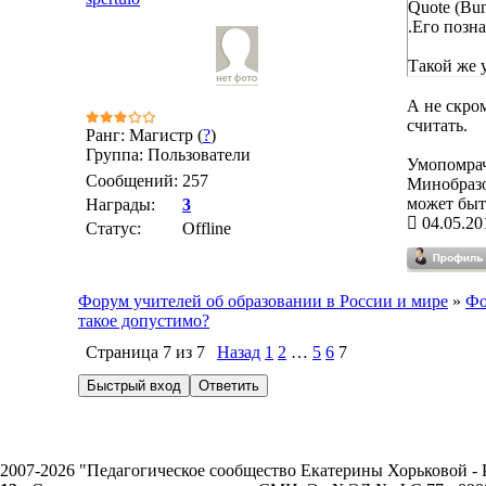
Quote (Bu
.Его позн
Такой же 
А не скро
считать.
Ранг: Магистр (
?
)
Группа: Пользователи
Умопомрач
Сообщений:
257
Минобразо
может быть
Награды:
3
04.05.20
Статус:
Offline
Форум учителей об образовании в России и мире
»
Фо
такое допустимо?
Страница
7
из
7
Назад
1
2
…
5
6
7
2007-2026 "Педагогическое сообщество Екатерины Хорьковой 