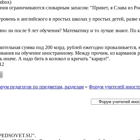
mbox)
ания ограничиваются словарным запасом: "Привет, я Слава из Ро
уровень и английского в простых школах у простых детей, разве 
мно ли после 9 лет обучения? Математику и то лучше знают. По 
ительная сумма под 200 млрд. рублей ежегодно проваливается, к
вания на обучение иностранному. Между прочим, из карманов ро
 иначе. А надо бить в колокол и кричать "караул!".
12
рум педагогов по предметам, разделам
»
Форум учителей иност
- PEDSOVET.SU".