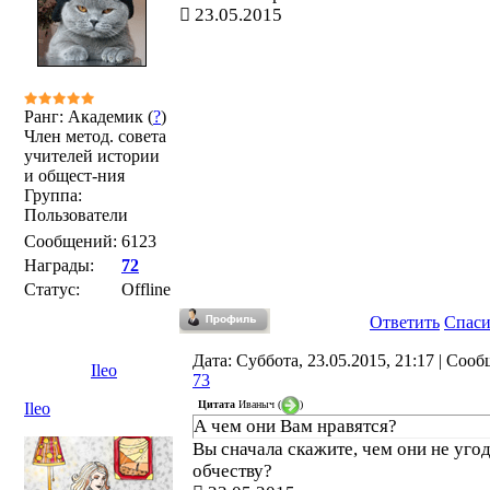
23.05.2015
Ранг: Академик (
?
)
Член метод. совета
учителей истории
и общест-ния
Группа:
Пользователи
Сообщений:
6123
Награды:
72
Статус:
Offline
Ответить
Спас
Дата: Суббота, 23.05.2015, 21:17 | Соо
Ileo
73
Цитата
Иваныч
(
)
Ileo
А чем они Вам нравятся?
Вы сначала скажите, чем они не уго
обчеству?