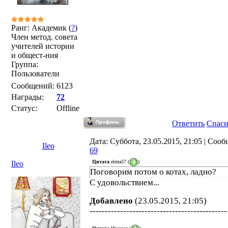
Ранг: Академик (
?
)
Член метод. совета
учителей истории
и общест-ния
Группа:
Пользователи
Сообщений:
6123
Награды:
72
Статус:
Offline
Ответить
Спас
Дата: Суббота, 23.05.2015, 21:05 | Соо
Ileo
69
Цитата
elena57
(
)
Ileo
Поговорим потом о котах, ладно?
С удовольствием...
Добавлено
(23.05.2015, 21:05)
---------------------------------------------