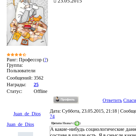
23.05.2015
Ранг: Профессор (
?
)
Группа:
Пользователи
Сообщений:
3562
Награды:
25
Статус:
Offline
Ответить
Спас
Дата: Суббота, 23.05.2015, 21:18 | Сообщ
Juan_de_Dios
74
Цитата
Иваныч
(
)
Juan_de_Dios
А какие-нибудь социологические дан
составе в шулле есть. Я в смысле каки