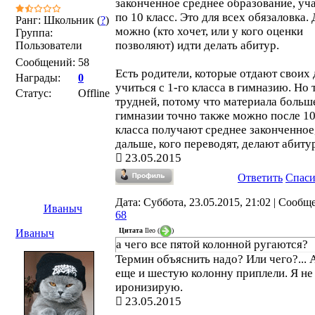
законченное среднее образование, уча
по 10 класс. Это для всех обязаловка.
Ранг: Школьник (
?
)
можно (кто хочет, или у кого оценки
Группа:
позволяют) идти делать абитур.
Пользователи
Сообщений:
58
Есть родители, которые отдают своих 
Награды:
0
учиться с 1-го класса в гимназию. Но 
Статус:
Offline
трудней, потому что материала больш
гимназии точно также можно после 1
класса получают среднее законченное,
дальше, кого переводят, делают абиту
23.05.2015
Ответить
Спас
Дата: Суббота, 23.05.2015, 21:02 | Сообщ
Иваныч
68
Цитата
Ileo
(
)
Иваныч
а чего все пятой колонной ругаются?
Термин объяснить надо? Или чего?... 
еще и шестую колонну приплели. Я не
иронизирую.
23.05.2015