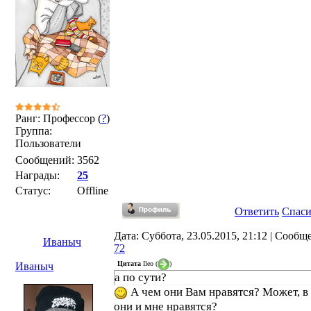
Ранг: Профессор (
?
)
Группа:
Пользователи
Сообщений:
3562
Награды:
25
Статус:
Offline
Ответить
Спас
Дата: Суббота, 23.05.2015, 21:12 | Сообщ
Иваныч
72
Цитата
Ileo
(
)
Иваныч
а по сути?
А чем они Вам нравятся? Может, в
они и мне нравятся?