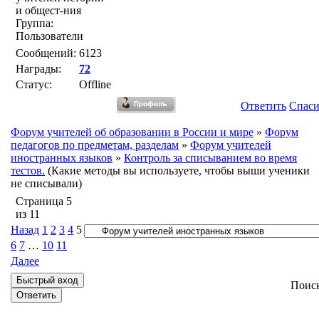
и общест-ния
Группа:
Пользователи
Сообщений:
6123
Награды:
72
Статус:
Offline
Ответить
Спас
Форум учителей об образовании в России и мире
»
Форум
педагогов по предметам, разделам
»
Форум учителей
иностранных языков
»
Контроль за списыванием во время
тестов.
(Какие методы вы используете, чтобы выши ученики
не списывали)
Страница
5
из
11
Назад
1
2
3
4
5
6
7
…
10
11
Далее
Поис