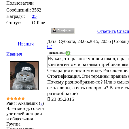
Пользователи
Сообщений:
3562
Награды:
25
Статус:
Offline
Ответить
Спас
Дата: Суббота, 23.05.2015, 20:55 | Сообщ
Иваныч
62
Цитата
Ileo
(
)
Иваныч
Ну как, это разные уровни школ, с ра
контингентом и разными требованиям
Сепарация в чистом виде. Расслоение.
Стратификация. Эти термины правиль
Почему разнообразие-то? Или в смыс
есть слоны, а есть носороги? В этом 
разнообразие?
23.05.2015
Ранг: Академик (
?
)
Член метод. совета
учителей истории
и общест-ния
Группа: