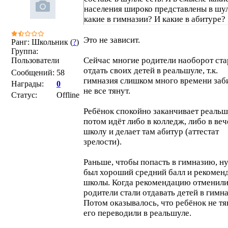
населения широко представлены в шу
какие в гимназии? И какие в абитуре?
Это не зависит.
Ранг: Школьник (
?
)
Группа:
Сейчас многие родители наоборот ст
Пользователи
отдать своих детей в реальшуле, т.к.
Сообщений:
58
гимназия слишком много времени заб
Награды:
0
не все тянут.
Статус:
Offline
Ребёнок спокойно заканчивает реальш
потом идёт либо в колледж, либо в в
школу и делает там абитур (аттестат
зрелости).
Раньше, чтобы попасть в гимназию, н
был хороший средний балл и рекомен
школы. Когда рекомендацию отменили
родители стали отдавать детей в гимн
Потом оказывалось, что ребёнок не тя
его переводили в реальшуле.