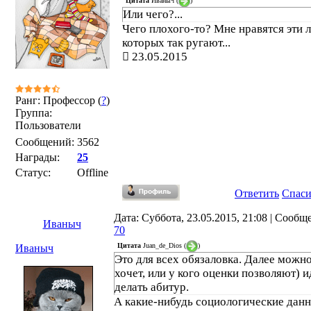
Цитата
Иваныч
(
)
Или чего?...
Чего плохого-то? Мне нравятся эти 
которых так ругают...
23.05.2015
Ранг: Профессор (
?
)
Группа:
Пользователи
Сообщений:
3562
Награды:
25
Статус:
Offline
Ответить
Спас
Дата: Суббота, 23.05.2015, 21:08 | Сообщ
Иваныч
70
Цитата
Juan_de_Dios
(
)
Иваныч
Это для всех обязаловка. Далее можно
хочет, или у кого оценки позволяют) и
делать абитур.
А какие-нибудь социологические данн