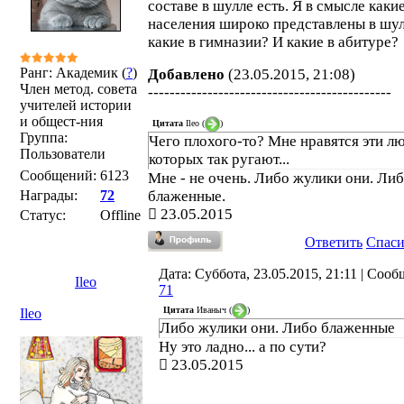
составе в шулле есть. Я в смысле каки
населения широко представлены в шу
какие в гимназии? И какие в абитуре?
Ранг: Академик (
?
)
Добавлено
(23.05.2015, 21:08)
Член метод. совета
---------------------------------------------
учителей истории
и общест-ния
Цитата
Ileo
(
)
Группа:
Чего плохого-то? Мне нравятся эти лю
Пользователи
которых так ругают...
Сообщений:
6123
Мне - не очень. Либо жулики они. Ли
Награды:
72
блаженные.
23.05.2015
Статус:
Offline
Ответить
Спас
Дата: Суббота, 23.05.2015, 21:11 | Соо
Ileo
71
Цитата
Иваныч
(
)
Ileo
Либо жулики они. Либо блаженные
Ну это ладно... а по сути?
23.05.2015