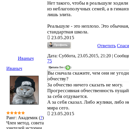
Нет такого, чтобы в реальшуле ходили
из неблагополучных семей, а в гиман
лишь элита.
Реальшуле - это неплохо. Это обычная
стандартная школа.
23.05.2015
Ответить
Спас
Дата: Суббота, 23.05.2015, 21:20 | Сообщ
Иваныч
75
Цитата
Ileo
(
)
Иваныч
Вы сначала скажите, чем они не угод
обчеству?
За обчество ничего сказать не могу.
Прогрессивная обчественность пущай
за себя отдувается.
А за себя сказал. Либо жулики, либо н
мира сего.
23.05.2015
Ранг: Академик (
?
)
Член метод. совета
учителей истории