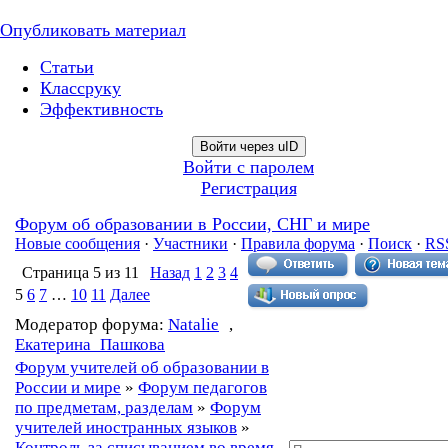
Опубликовать материал
Статьи
Классруку
Эффективность
Войти через uID
Войти с паролем
Регистрация
Форум об образовании в России, СНГ и мире
Новые сообщения
·
Участники
·
Правила форума
·
Поиск
·
RS
Страница
5
из
11
Назад
1
2
3
4
5
6
7
…
10
11
Далее
Модератор форума:
Natalie
,
Екатерина_Пашкова
Форум учителей об образовании в
России и мире
»
Форум педагогов
по предметам, разделам
»
Форум
учителей иностранных языков
»
Контроль за списыванием во время