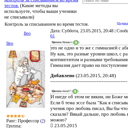
тестов.
(Какие методы вы
используете, чтобы выши ученики
не списывали)
Контроль за списыванием во время тестов.
[
Подписа
Дата: Суббота, 23.05.2015, 20:48 | Соо
Ileo
61
Цитата
Иваныч
(
)
Ileo
это не одно и то же с гимназией с а
Ну как, это разные уровни школ, с р
контингентом и разными требования
Гимназия дает право на поступление 
Добавлено
(23.05.2015, 20:48)
---------------------------------------------
Цитата
elena57
(
)
И нигде об этом не вякни, ни Боже м
Если б тема эссе была "Как я списыв
ученик про любовь писал, Вы бы что
сказали? Вякай дальше, про любовь 
можно?
Ранг: Профессор (
?
)
23.05.2015
Группа: