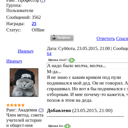
Ранг: Профессор (
?
)
Группа:
Пользователи
Сообщений:
3562
Награды:
25
Статус:
Offline
Ответить
Спас
Дата: Суббота, 23.05.2015, 21:00 | Сообщ
Иваныч
64
Цитата
elena57
(
)
Иваныч
А надо было молча, молча...
М-да...
Я не знаю с каким криком под пули
поднимался мой дед. Он не говорил. А
спрашивал. Но вот я бы поднимался с
отборным. И мне почему-то кажется, ч
похож в этом на деда.
Ранг: Академик (
?
)
Добавлено
(23.05.2015, 21:00)
Член метод. совета
---------------------------------------------
учителей истории
и общест-ния
Цитата
Ileo
(
)