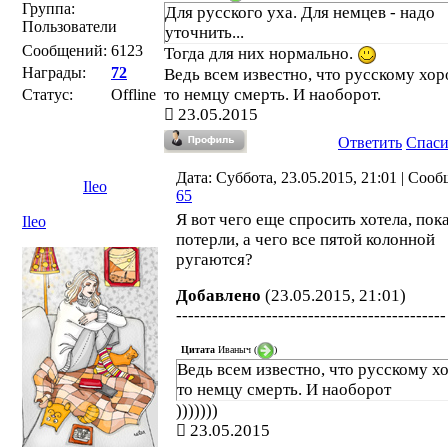
Группа:
Для русского уха. Для немцев - надо
Пользователи
уточнить...
Сообщений:
6123
Тогда для них нормально.
Награды:
72
Ведь всем известно, что русскому хо
то немцу смерть. И наоборот.
Статус:
Offline
23.05.2015
Ответить
Спас
Дата: Суббота, 23.05.2015, 21:01 | Соо
Ileo
65
Я вот чего еще спросить хотела, пок
Ileo
потерли, а чего все пятой колонной
ругаются?
Добавлено
(23.05.2015, 21:01)
---------------------------------------------
Цитата
Иваныч
(
)
Ведь всем известно, что русскому х
то немцу смерть. И наоборот
)))))))
23.05.2015