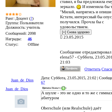
ставил, я бы предложила ем
зеркало.
И изменила бы 
"Милай, напрягись и опиши 
Кстати, интересный бы опус
Ранг: Доцент (
?
)
получился. Прочла бы с
Группа: Пользователи
удовольствием.
Должность: учитель
Сообщений:
2098
23.05.2015
Награды:
46
Статус:
Offline
Сообщение отредактировал
elena57
-
Суббота, 23.05.20
21:03
Ответить
Спас
Дата: Суббота, 23.05.2015, 21:02 | Сообщ
Juan_de_Dios
67
Цитата
Иваныч
(
)
Juan_de_Dios
А шулле - это не одно и то же с гимна
абитуром
Oberschule (или Realschule) даёт