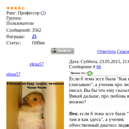
Ранг: Профессор (
?
)
Группа:
Пользователи
Сообщений:
3562
Награды:
25
Статус:
Offline
Ответить
Спас
Дата: Суббота, 23.05.2015, 21:0
elena57
Сообщение #
66
Цитата
Ileo
(
)
elena57
Если б тема эссе была "Как 
списываю", а ученик про л
писал, Вы бы что ему сказа
Вякай дальше, про любовь 
можно?
Ileo
, если б тема эссе была 
там и как здесь", а ученик
обчественный диагноз люд
я